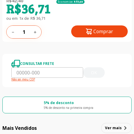
R$
42
,
40
Economize
R$
5
,
69
R$
36
,
71
ou em
1
x de
R$
36
,
71
Comprar
－
＋
CONSULTAR FRETE
OK
Não sei meu CEP
5% de desconto
5% de desconto na primeira compra
Mais Vendidos
Ver mais