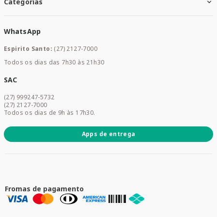
Santa Mais Convenios
Categorias
Meus Pedidos
Medicamentos
WhatsApp
Saúde e Bem-estar
Mamães e Bebê
Espirito Santo:
(27) 2127-7000
Home Care
Todos os dias das 7h30 às 21h30
Cuidados Diários
Dermocosméticos
SAC
Acesse sua conta
(27) 999247-5732
Promoções
(27) 2127-7000
Todos os dias de 9h às 17h30.
Apps de entrega
Fromas de pagamento