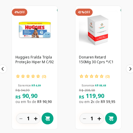
4%
OFF
43%
OFF
Huggies Fralda Tripla
Donaren Retard
Proteção Hiper M C/92
150Mg 30 Cprs */C1
☆
☆
☆
☆
☆
☆
☆
☆
☆
☆
(
0
)
(
0
)
Economize
R$
4
,
09
Economize
R$
88
,
68
R$
94
,
99
R$
208
,
58
90
,
90
119
,
90
R$
R$
ou em
1
x de
R$
90
,
90
ou em
2
x de
R$
59
,
95
－
＋
－
＋