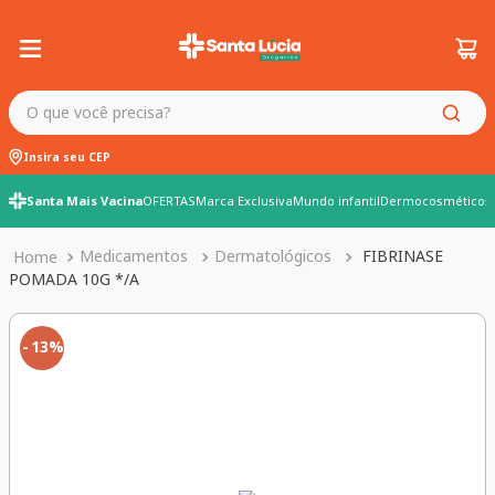
O que você precisa?
Insira seu CEP
Santa Mais Vacina
OFERTAS
Marca Exclusiva
Mundo infantil
Dermocosméticos
Medicamentos
Dermatológicos
FIBRINASE
POMADA 10G */A
13%