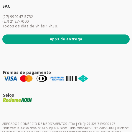
Dermocosméticos
SAC
Acesse sua conta
(27) 999247-5732
Promoções
(27) 2127-7000
Todos os dias de 9h às 17h30.
Apps de entrega
Fromas de pagamento
Selos
ARPOADOR COMÉRCIO DE MEDICAMENTOS LTDA | CNPJ: 27.326.719/0001-73 |
Endereço: R. Aleixo Neto, nº 417- loja 01- Santa Lúcia- Vitória/ES CEP: 29056-100 | Telefone: