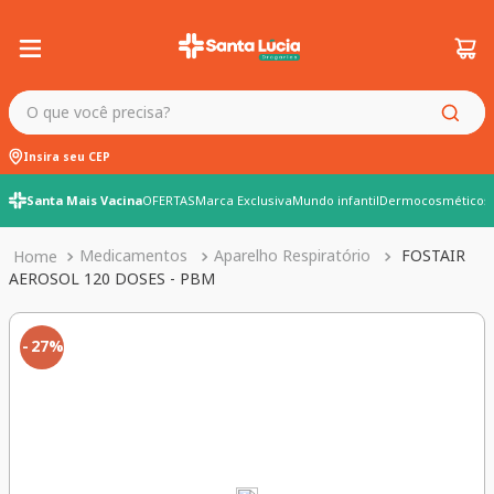
O que você precisa?
Insira seu CEP
Santa Mais Vacina
OFERTAS
Marca Exclusiva
Mundo infantil
Dermocosméticos
Medicamentos
Aparelho Respiratório
FOSTAIR
AEROSOL 120 DOSES - PBM
27%