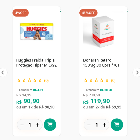
4%
OFF
43%
OFF
Huggies Fralda Tripla
Donaren Retard
Proteção Hiper M C/92
150Mg 30 Cprs */C1
☆
☆
☆
☆
☆
☆
☆
☆
☆
☆
(
0
)
(
0
)
Economize
R$
4
,
09
Economize
R$
88
,
68
R$
94
,
99
R$
208
,
58
90
,
90
119
,
90
R$
R$
ou em
1
x de
R$
90
,
90
ou em
2
x de
R$
59
,
95
－
＋
－
＋