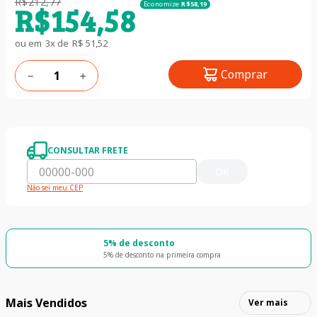
R$
212
,
77
Economize
R$
58
,
19
R$
154
,
58
ou em
3
x de
R$
51
,
52
Comprar
－
＋
CONSULTAR FRETE
OK
Não sei meu CEP
5% de desconto
5% de desconto na primeira compra
Mais Vendidos
Ver mais