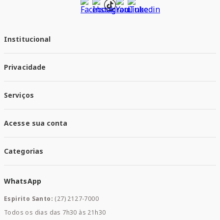
Institucional
Quem Somos
Privacidade
Trabalhe conosco
Responsabilidade Social
Política de Privacidade
Nossas Lojas
Serviços
Política de Entrega
Trocas e Devoluções
Santa Mais Vacinas
Acesse sua conta
Santa Mais Exames
Santa Mais Serviços
Minha Conta
Santa Mais Convenios
Categorias
Meus Pedidos
Medicamentos
WhatsApp
Saúde e Bem-estar
Mamães e Bebê
Espirito Santo:
(27) 2127-7000
Home Care
Todos os dias das 7h30 às 21h30
Cuidados Diários