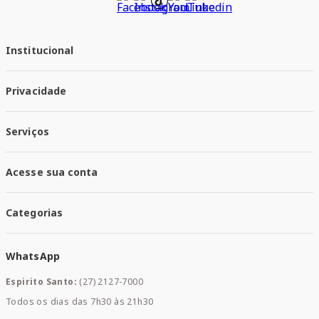
Institucional
Quem Somos
Privacidade
Trabalhe conosco
Responsabilidade Social
Política de Privacidade
Nossas Lojas
Serviços
Política de Entrega
Trocas e Devoluções
Santa Mais Vacinas
Acesse sua conta
Santa Mais Exames
Santa Mais Serviços
Minha Conta
Santa Mais Convenios
Categorias
Meus Pedidos
Medicamentos
WhatsApp
Saúde e Bem-estar
Mamães e Bebê
Espirito Santo:
(27) 2127-7000
Home Care
Todos os dias das 7h30 às 21h30
Cuidados Diários