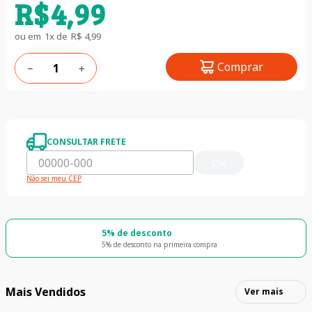
R$
4
,
99
ou em
1
x de
R$
4
,
99
Comprar
－
＋
CONSULTAR FRETE
OK
Não sei meu CEP
5% de desconto
5% de desconto na primeira compra
Mais Vendidos
Ver mais