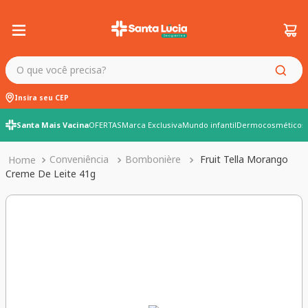
O que você precisa?
Insira seu CEP
Santa Mais Vacina
OFERTAS
Marca Exclusiva
Mundo infantil
Dermocosméticos
Conveniência
Bombonière
Fruit Tella Morango
Creme De Leite 41g