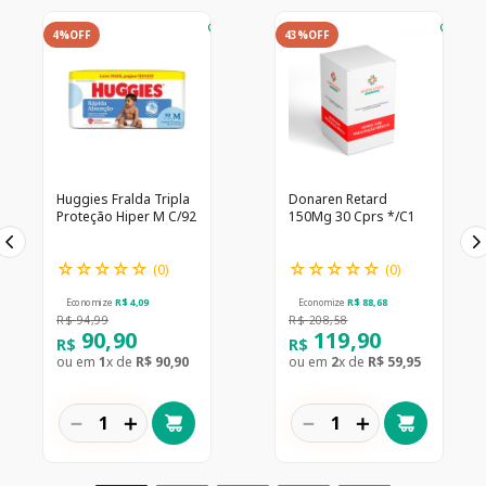
4%
OFF
43%
OFF
Huggies Fralda Tripla
Donaren Retard
Proteção Hiper M C/92
150Mg 30 Cprs */C1
☆
☆
☆
☆
☆
☆
☆
☆
☆
☆
(
0
)
(
0
)
Economize
R$
4
,
09
Economize
R$
88
,
68
R$
94
,
99
R$
208
,
58
90
,
90
119
,
90
R$
R$
ou em
1
x de
R$
90
,
90
ou em
2
x de
R$
59
,
95
－
＋
－
＋