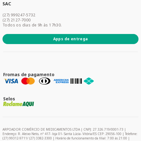
Dermocosméticos
SAC
Acesse sua conta
(27) 999247-5732
Promoções
(27) 2127-7000
Todos os dias de 9h às 17h30.
Apps de entrega
Fromas de pagamento
Selos
ARPOADOR COMÉRCIO DE MEDICAMENTOS LTDA | CNPJ: 27.326.719/0001-73 |
Endereço: R. Aleixo Neto, nº 417- loja 01- Santa Lúcia- Vitória/ES CEP: 29056-100 | Telefone:
(27) 99312-9711/ (27) 3382-3300 | Horário de funcionamento da filial: 7:00 às 21:00 |