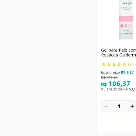
Gel para Pele co
Rosácea Galder
Rozex 7,5mg/g 3
☆
☆
☆
☆
☆
(
0
)
Economize
R$
9
,
87
R$
116
,
24
106
,
37
R$
ou em
2
x de
R$
53
,
1
－
＋