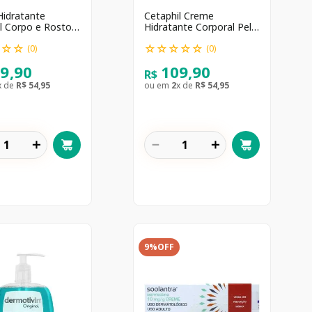
Hidratante
Cetaphil Creme
l Corpo e Rosto
Hidratante Corporal Pele
Extremamente Seca
☆
☆
☆
☆
☆
☆
☆
☆
453g
(
0
)
(
0
)
09
,
90
109
,
90
R$
x de
R$
54
,
95
ou em
2
x de
R$
54
,
95
＋
－
＋
9%
OFF