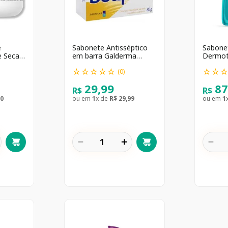
e
Sabonete Antisséptico
Sabonet
e Seca e
em barra Galderma
Dermoti
Soapex com 80g
Mista 
☆
☆
☆
☆
☆
☆
☆
300ml
(
0
)
29
,
99
8
R$
R$
0
ou em
1
x de
R$
29
,
99
ou em
1
－
＋
－