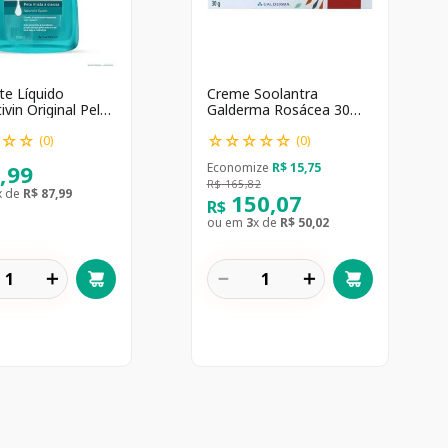
e Líquido
Creme Soolantra
vin Original Pele
Galderma Rosácea 30
a Oleosa com
Gramas
☆
☆
☆
☆
☆
☆
☆
☆
(
0
)
(
0
)
7
,
99
Economize
R$
15
,
75
R$
165
,
82
x de
R$
87
,
99
150
,
07
R$
ou em
3
x de
R$
50
,
02
＋
－
＋