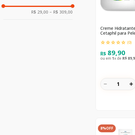
R$ 29,00
–
R$ 309,00
Creme Hidratant
Cetaphil para Pel
Sensível 250g
☆
☆
☆
☆
☆
(
0
)
89
,
90
R$
ou em
1
x de
R$
89
,
9
－
＋
8%
OFF