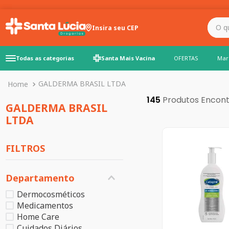
O que você precisa para
Insira seu CEP
Todas as categorias
Santa Mais Vacina
OFERTAS
Mar
GALDERMA BRASIL LTDA
145
GALDERMA BRASIL
LTDA
FILTROS
Departamento
Dermocosméticos
Medicamentos
Home Care
Cuidados Diários