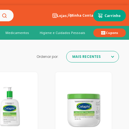
Lojas
Medicamentos
Higiene e Cuidados Pessoais
Cupons
Ordenar por:
MAIS RECENTES