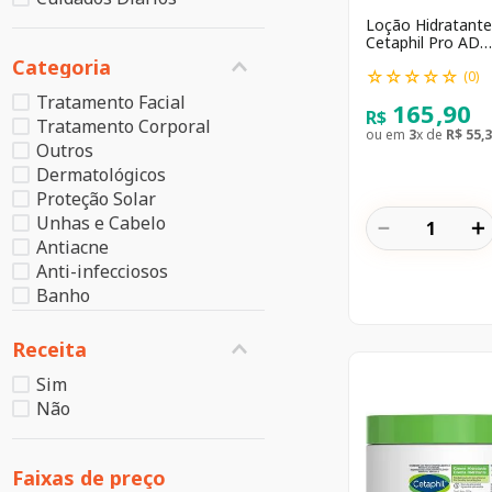
Loção Hidratante
Cetaphil Pro AD
Restoraderm 295
Categoria
☆
☆
☆
☆
☆
(
0
)
Tratamento Facial
165
,
90
R$
Tratamento Corporal
ou em
3
x de
R$
55
,
3
Outros
Dermatológicos
Proteção Solar
Unhas e Cabelo
－
＋
Antiacne
Anti-infecciosos
Banho
Sistema Nervoso
Fitoterápicos
Receita
Cuidados Tópicos
Sim
Não
Faixas de preço