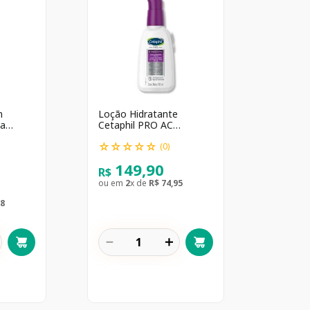
m
Loção Hidratante
ma
Cetaphil PRO AC
0g
Dermacontrol 118ml
☆
☆
☆
☆
☆
(
0
)
149
,
90
R$
ou em
2
x de
R$
74
,
95
8
－
＋