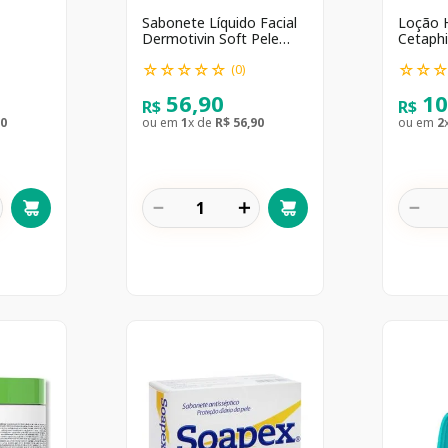
Sabonete Líquido Facial
Loção 
Dermotivin Soft Pele
Cetaphi
ml
Seca ou Sensibilizada
473ml
☆
☆
☆
☆
☆
☆
☆
com 120ml
(
0
)
56
,
90
1
R$
R$
0
ou em
1
x de
R$
56
,
90
ou em
2
－
＋
－