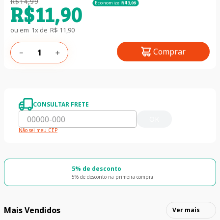
R$
14
,
99
Economize
R$
3
,
09
R$
11
,
90
ou em
1
x de
R$
11
,
90
Comprar
－
＋
CONSULTAR FRETE
OK
Não sei meu CEP
5% de desconto
5% de desconto na primeira compra
Mais Vendidos
Ver mais