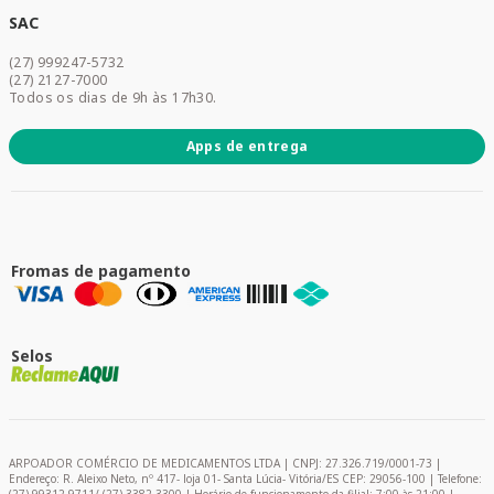
Dermocosméticos
SAC
Acesse sua conta
(27) 999247-5732
Promoções
(27) 2127-7000
Todos os dias de 9h às 17h30.
Apps de entrega
Fromas de pagamento
Selos
ARPOADOR COMÉRCIO DE MEDICAMENTOS LTDA | CNPJ: 27.326.719/0001-73 |
Endereço: R. Aleixo Neto, nº 417- loja 01- Santa Lúcia- Vitória/ES CEP: 29056-100 | Telefone: