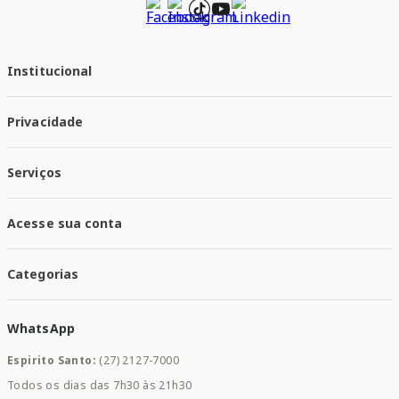
Institucional
Quem Somos
Privacidade
Trabalhe conosco
Responsabilidade Social
Política de Privacidade
Nossas Lojas
Serviços
Política de Entrega
Trocas e Devoluções
Santa Mais Vacinas
Acesse sua conta
Santa Mais Exames
Santa Mais Serviços
Minha Conta
Santa Mais Convenios
Categorias
Meus Pedidos
Medicamentos
WhatsApp
Saúde e Bem-estar
Mamães e Bebê
Espirito Santo:
(27) 2127-7000
Home Care
Todos os dias das 7h30 às 21h30
Cuidados Diários