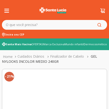
O que você precisa?
Insira seu CEP
Santa Mais Vacina
OFERTAS
Marca Exclusiva
Mundo infantil
Dermocosméticos
Cuidados Diários
Finalizador de Cabelo
GEL
NYLOOKS INCOLOR MEDIO 240GR
21%