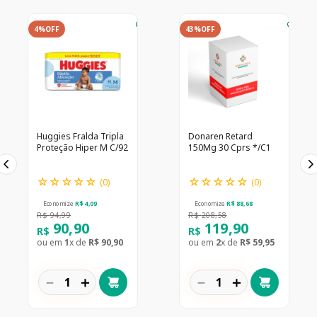
4%
OFF
43%
OFF
Huggies Fralda Tripla
Donaren Retard
Proteção Hiper M C/92
150Mg 30 Cprs */C1
☆
☆
☆
☆
☆
☆
☆
☆
☆
☆
(
0
)
(
0
)
Economize
R$
4
,
09
Economize
R$
88
,
68
R$
94
,
99
R$
208
,
58
90
,
90
119
,
90
R$
R$
ou em
1
x de
R$
90
,
90
ou em
2
x de
R$
59
,
95
－
＋
－
＋