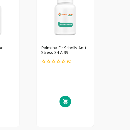
Dr
Palmilha Dr Scholls Anti
Stress 34 A 39
☆
☆
☆
☆
☆
(
0
)