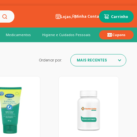
Lojas
Medicamentos
Higiene e Cuidados Pessoais
Cupons
Ordenar por:
MAIS RECENTES