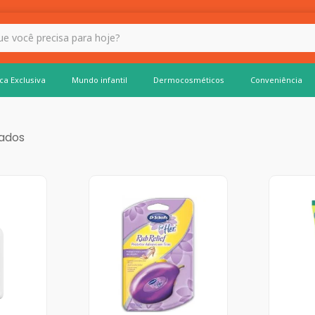
 hoje?
ca Exclusiva
Mundo infantil
Dermocosméticos
Conveniência