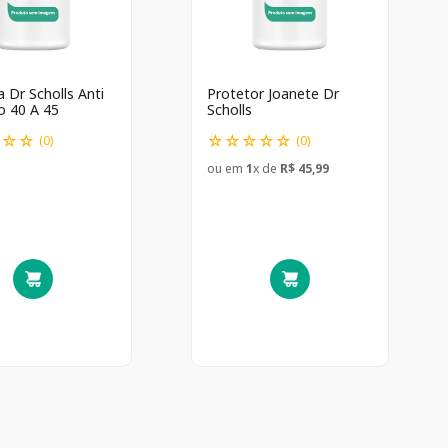
a Dr Scholls Anti
Protetor Joanete Dr
o 40 A 45
Scholls
☆
☆
☆
☆
☆
☆
☆
☆
(
0
)
(
0
)
ou em
1
x de
R$
45
,
99