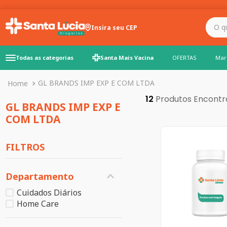
O que você precisa para
Insira seu CEP
Todas as categorias
Santa Mais Vacina
OFERTAS
Mar
GL BRANDS IMP EXP E COM LTDA
12
GL BRANDS IMP EXP E
COM LTDA
FILTROS
Departamento
Cuidados Diários
Home Care