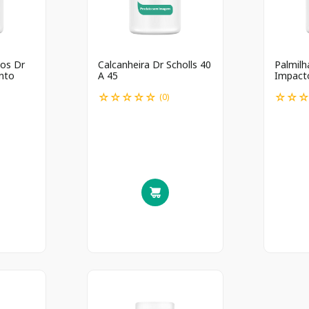
os Dr
Calcanheira Dr Scholls 40
Palmilh
nto
A 45
Impact
☆
☆
☆
☆
☆
☆
☆
(
0
)