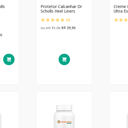
lls
Protetor Calcanhar Dr
Creme P
Scholls Heel Liners
Ultra Es
☆
☆
☆
☆
☆
☆
☆
(
0
)
ou em
1
x de
R$
39
,
90
0