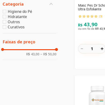
Categoria
Masc Pes Dr Scho
Ultra Esfoliante
Higiene do Pé
☆
☆
☆
☆
☆
Hidratante
(
0
)
Outros
43
,
90
R$
Curativos
ou em
1
x de
R$
43
,
9
Faixas de preço
－
＋
R$ 43,00
–
R$ 50,00