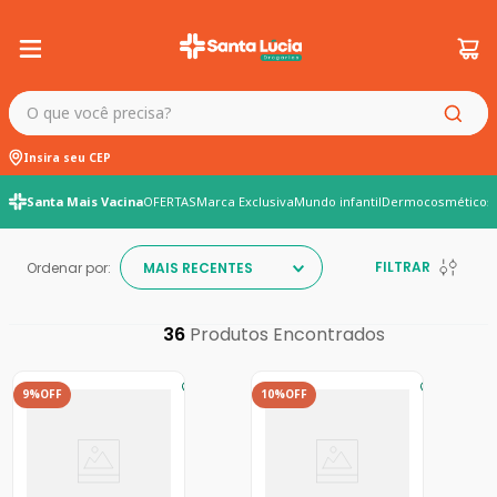
O que você precisa?
Insira seu CEP
Santa Mais Vacina
OFERTAS
Marca Exclusiva
Mundo infantil
Dermocosméticos
FILTRAR
Ordenar por:
MAIS RECENTES
36
9%
OFF
10%
OFF