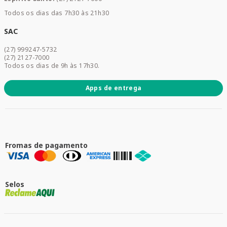
Home Care
Todos os dias das 7h30 às 21h30
Cuidados Diários
Dermocosméticos
SAC
Acesse sua conta
(27) 999247-5732
Promoções
(27) 2127-7000
Todos os dias de 9h às 17h30.
Apps de entrega
Fromas de pagamento
Selos