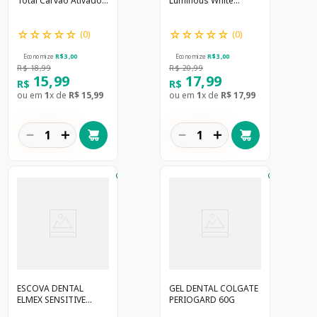
Total Carvão Ativado
Luminous White
140g
Carvão Ativado 70g 3
Unidades
☆
☆
☆
☆
☆
☆
☆
☆
☆
☆
(
0
)
(
0
)
Economize
R$
3
,
00
Economize
R$
3
,
00
R$
18
,
99
R$
20
,
99
15
,
99
17
,
99
R$
R$
ou em
1
x de
R$
15
,
99
ou em
1
x de
R$
17
,
99
－
＋
－
＋
ESCOVA DENTAL
GEL DENTAL COLGATE
ELMEX SENSITIVE
PERIOGARD 60G
PROFESSIONAL 1x