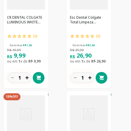
CR DENTAL COLGATE
Esc Dental Colgate
LUMINOUS WHITE
Total Limpeza
CORRECT 70G
Espumosa C/2
☆
☆
☆
☆
☆
☆
☆
☆
☆
☆
(
0
)
(
0
)
Economize
R$
1
,
00
Economize
R$
3
,
00
R$
10
,
99
R$
29
,
90
9
,
99
26
,
90
R$
R$
ou em
1
x de
R$
9
,
99
ou em
1
x de
R$
26
,
90
－
＋
－
＋
10%
OFF