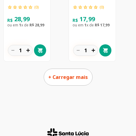
☆
☆
☆
☆
☆
☆
☆
☆
☆
☆
(
0
)
(
0
)
28
,
99
17
,
99
R$
R$
ou em
1
x de
R$
28
,
99
ou em
1
x de
R$
17
,
99
－
＋
－
＋