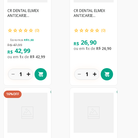
CR DENTAL ELMEX
CR DENTAL ELMEX
ANTICARIE
ANTICARIE
PROFESSIONAL C/2
PROFESSIONAL 110G
110G
☆
☆
☆
☆
☆
☆
☆
☆
☆
☆
(
0
)
(
0
)
26
,
90
Economize
R$
5
,
00
R$
R$
47
,
99
ou em
1
x de
R$
26
,
90
42
,
99
R$
ou em
1
x de
R$
42
,
99
－
＋
－
＋
16%
OFF