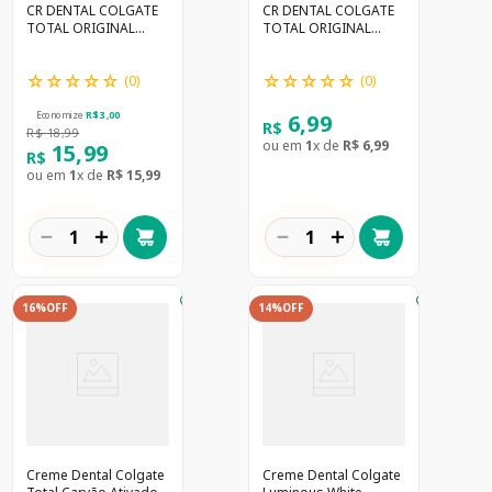
CR DENTAL COLGATE
CR DENTAL COLGATE
TOTAL ORIGINAL
TOTAL ORIGINAL
MINT 140G
MINT 50G
☆
☆
☆
☆
☆
☆
☆
☆
☆
☆
(
0
)
(
0
)
6
,
99
Economize
R$
3
,
00
R$
R$
18
,
99
ou em
1
x de
R$
6
,
99
15
,
99
R$
ou em
1
x de
R$
15
,
99
－
＋
－
＋
16%
OFF
14%
OFF
Creme Dental Colgate
Creme Dental Colgate