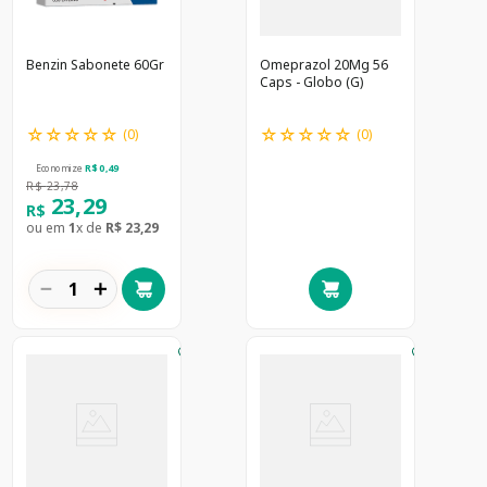
Benzin Sabonete 60Gr
Omeprazol 20Mg 56
Caps - Globo (G)
☆
☆
☆
☆
☆
☆
☆
☆
☆
☆
(
0
)
(
0
)
Economize
R$
0
,
49
R$
23
,
78
23
,
29
R$
ou em
1
x de
R$
23
,
29
－
＋