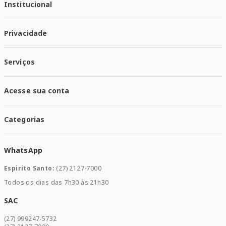
Institucional
Quem Somos
Privacidade
Trabalhe conosco
Responsabilidade Social
Política de Privacidade
Nossas Lojas
Serviços
Política de Entrega
Trocas e Devoluções
Santa Mais Vacinas
Acesse sua conta
Santa Mais Exames
Santa Mais Serviços
Minha Conta
Santa Mais Convenios
Categorias
Meus Pedidos
Medicamentos
WhatsApp
Saúde e Bem-estar
Mamães e Bebê
Espirito Santo:
(27) 2127-7000
Home Care
Todos os dias das 7h30 às 21h30
Cuidados Diários
Dermocosméticos
SAC
Acesse sua conta
(27) 999247-5732
Promoções