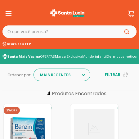
O que você precisa?
Insira seu CEP
Santa Mais Vacina
OFERTAS
Marca Exclusiva
Mundo infantil
Dermocosméticos
FILTRAR
Ordenar por:
MAIS RECENTES
4
2%
OFF