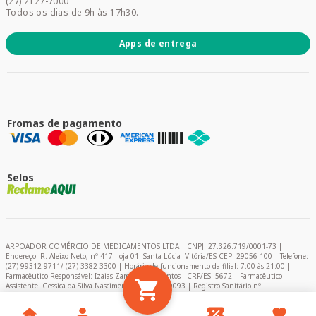
(27) 2127-7000
Todos os dias de 9h às 17h30.
Apps de entrega
Fromas de pagamento
Selos
ARPOADOR COMÉRCIO DE MEDICAMENTOS LTDA | CNPJ: 27.326.719/0001-73 |
Endereço: R. Aleixo Neto, nº 417- loja 01- Santa Lúcia- Vitória/ES CEP: 29056-100 | Telefone:
(27) 99312-9711/ (27) 3382-3300 | Horário de funcionamento da filial: 7:00 às 21:00 |
Farmacêutico Responsável: Izaias Zambelli dos Santos - CRF/ES: 5672 | Farmacêutico
Assistente: Gessica da Silva Nascimento – CRF/ES: 9093 | Registro Sanitário nº:
2024849/2020 | AFE: 0.11366-0 | Encarregado de Proteção de Dados (DPO) - Pablo Felipe
Campelo