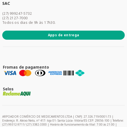
Dermocosméticos
SAC
Acesse sua conta
(27) 999247-5732
Promoções
(27) 2127-7000
Todos os dias de 9h às 17h30.
Apps de entrega
Fromas de pagamento
Selos
ARPOADOR COMÉRCIO DE MEDICAMENTOS LTDA | CNPJ: 27.326.719/0001-73 |
Endereço: R. Aleixo Neto, nº 417- loja 01- Santa Lúcia- Vitória/ES CEP: 29056-100 | Telefone:
(27) 99312-9711/ (27) 3382-3300 | Horário de funcionamento da filial: 7:00 às 21:00 |