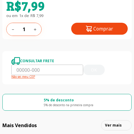
R$
7
,
99
ou em
1
x de
R$
7
,
99
Comprar
－
＋
CONSULTAR FRETE
OK
Não sei meu CEP
5% de desconto
5% de desconto na primeira compra
Mais Vendidos
Ver mais