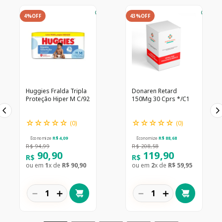
4%
OFF
43%
OFF
Huggies Fralda Tripla
Donaren Retard
Proteção Hiper M C/92
150Mg 30 Cprs */C1
☆
☆
☆
☆
☆
☆
☆
☆
☆
☆
(
0
)
(
0
)
Economize
R$
4
,
09
Economize
R$
88
,
68
R$
94
,
99
R$
208
,
58
90
,
90
119
,
90
R$
R$
ou em
1
x de
R$
90
,
90
ou em
2
x de
R$
59
,
95
－
＋
－
＋