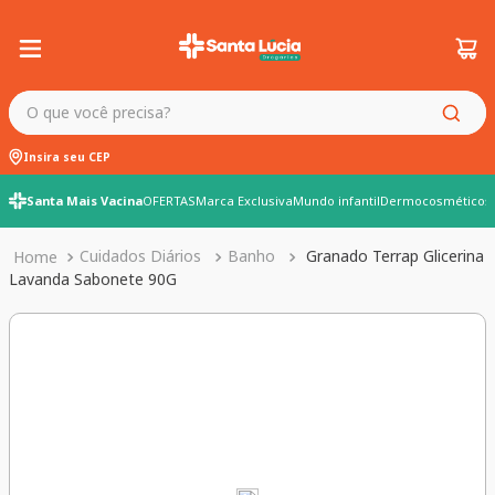
O que você precisa?
Insira seu CEP
Santa Mais Vacina
OFERTAS
Marca Exclusiva
Mundo infantil
Dermocosméticos
Cuidados Diários
Banho
Granado Terrap Glicerina
Lavanda Sabonete 90G