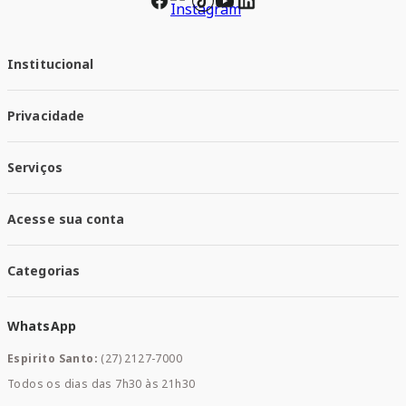
Institucional
Quem Somos
Privacidade
Trabalhe conosco
Responsabilidade Social
Política de Privacidade
Nossas Lojas
Serviços
Política de Entrega
Trocas e Devoluções
Santa Mais Vacinas
Acesse sua conta
Santa Mais Exames
Santa Mais Serviços
Minha Conta
Santa Mais Convenios
Categorias
Meus Pedidos
Medicamentos
WhatsApp
Saúde e Bem-estar
Mamães e Bebê
Espirito Santo:
(27) 2127-7000
Home Care
Todos os dias das 7h30 às 21h30
Cuidados Diários