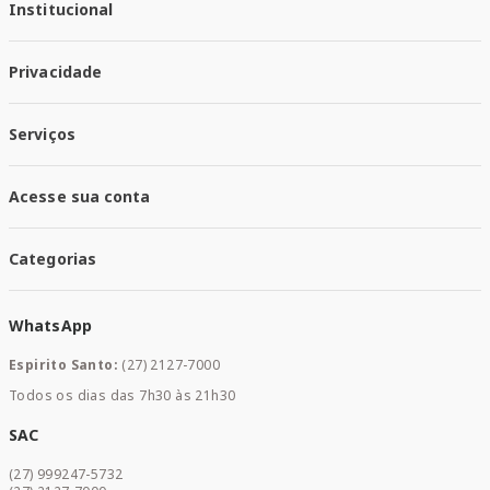
Institucional
Quem Somos
Privacidade
Trabalhe conosco
Responsabilidade Social
Política de Privacidade
Nossas Lojas
Serviços
Política de Entrega
Trocas e Devoluções
Santa Mais Vacinas
Acesse sua conta
Santa Mais Exames
Santa Mais Serviços
Minha Conta
Santa Mais Convenios
Categorias
Meus Pedidos
Medicamentos
WhatsApp
Saúde e Bem-estar
Mamães e Bebê
Espirito Santo:
(27) 2127-7000
Home Care
Todos os dias das 7h30 às 21h30
Cuidados Diários
Dermocosméticos
SAC
Acesse sua conta
(27) 999247-5732
Promoções