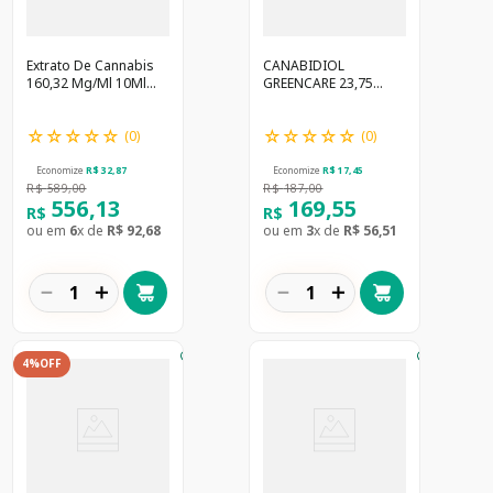
Extrato De Cannabis
CANABIDIOL
160,32 Mg/Ml 10Ml
GREENCARE 23,75
*/B1 Greencare - Pbm
MG/ML- */B1 - PBM
☆
☆
☆
☆
☆
☆
☆
☆
☆
☆
(
0
)
(
0
)
Economize
R$
32
,
87
Economize
R$
17
,
45
R$
589
,
00
R$
187
,
00
556
,
13
169
,
55
R$
R$
ou em
6
x de
R$
92
,
68
ou em
3
x de
R$
56
,
51
－
＋
－
＋
4%
OFF