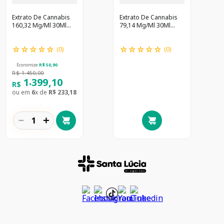
Extrato De Cannabis
Extrato De Cannabis
160,32 Mg/Ml 30Ml
79,14 Mg/Ml 30Ml
*/B1 Greencare - Pbm
*/B1 Greencare - Pbm
☆
☆
☆
☆
☆
☆
☆
☆
☆
☆
(
0
)
(
0
)
Economize
R$
50
,
90
R$
1
.
450
,
00
.
1
399
,
10
R$
ou em
6
x de
R$
233
,
18
－
＋