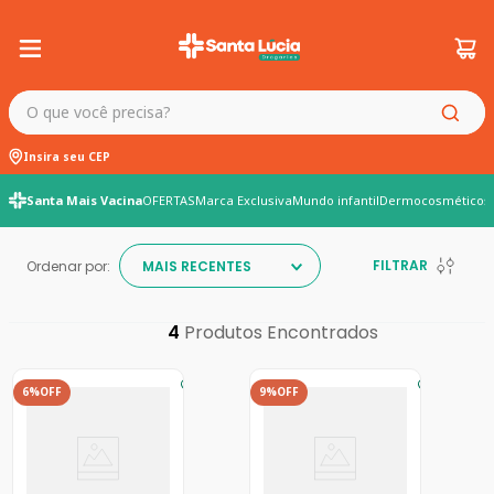
O que você precisa?
Insira seu CEP
Santa Mais Vacina
OFERTAS
Marca Exclusiva
Mundo infantil
Dermocosméticos
FILTRAR
Ordenar por:
MAIS RECENTES
4
6%
OFF
9%
OFF