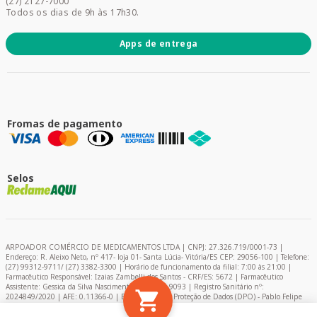
(27) 2127-7000
Todos os dias de 9h às 17h30.
Apps de entrega
Fromas de pagamento
Selos
ARPOADOR COMÉRCIO DE MEDICAMENTOS LTDA | CNPJ: 27.326.719/0001-73 |
Endereço: R. Aleixo Neto, nº 417- loja 01- Santa Lúcia- Vitória/ES CEP: 29056-100 | Telefone:
(27) 99312-9711/ (27) 3382-3300 | Horário de funcionamento da filial: 7:00 às 21:00 |
Farmacêutico Responsável: Izaias Zambelli dos Santos - CRF/ES: 5672 | Farmacêutico
Assistente: Gessica da Silva Nascimento – CRF/ES: 9093 | Registro Sanitário nº:
2024849/2020 | AFE: 0.11366-0 | Encarregado de Proteção de Dados (DPO) - Pablo Felipe
Campelo