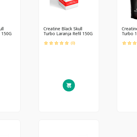
ll
Creatine Black Skull
Creatin
l 150G
Turbo Laranja Refil 150G
Turbo 
☆
☆
☆
☆
☆
☆
☆
(
0
)