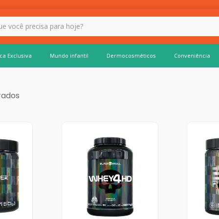
 hoje?
ca Exclusiva
Mundo infantil
Dermocosméticos
Conveniência