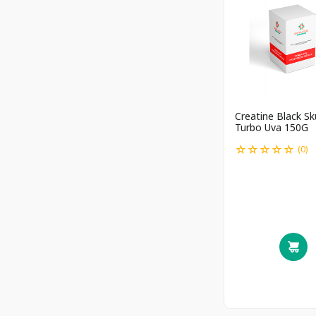
Creatine Black Sku
Turbo Uva 150G
☆
☆
☆
☆
☆
(
0
)