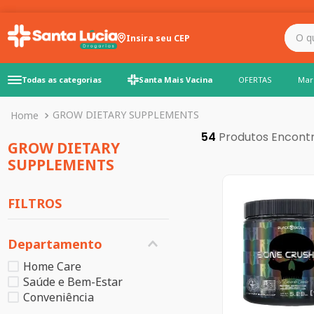
O que você precisa para
Insira seu CEP
Todas as categorias
Santa Mais Vacina
OFERTAS
Mar
GROW DIETARY SUPPLEMENTS
54
GROW DIETARY
SUPPLEMENTS
FILTROS
Departamento
Home Care
Saúde e Bem-Estar
Conveniência