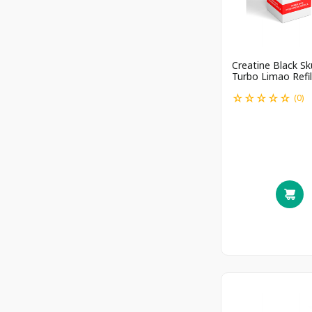
Creatine Black Sku
Turbo Limao Refi
☆
☆
☆
☆
☆
(
0
)