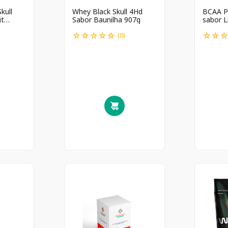
kull
Whey Black Skull 4Hd
BCAA Po
it
Sabor Baunilha 907g
sabor 
☆
☆
☆
☆
☆
☆
☆
(
0
)