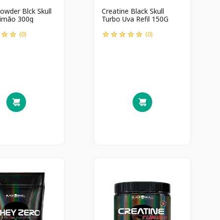
wder Blck Skull
Creatine Black Skull
Limão 300g
Turbo Uva Refil 150G
☆
☆
☆
☆
☆
☆
☆
☆
(
0
)
(
0
)