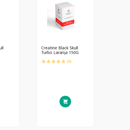
ll
Creatine Black Skull
Turbo Laranja 150G
☆
☆
☆
☆
☆
(
0
)