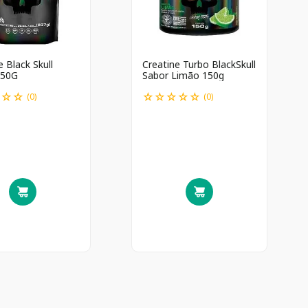
e Black Skull
Creatine Turbo BlackSkull
150G
Sabor Limão 150g
☆
☆
☆
☆
☆
☆
☆
☆
(
0
)
(
0
)