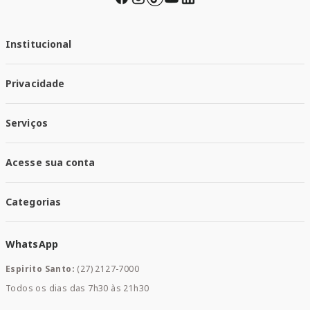
Institucional
Quem Somos
Privacidade
Trabalhe conosco
Responsabilidade Social
Política de Privacidade
Nossas Lojas
Serviços
Política de Entrega
Trocas e Devoluções
Santa Mais Vacinas
Acesse sua conta
Santa Mais Exames
Santa Mais Serviços
Minha Conta
Santa Mais Convenios
Categorias
Meus Pedidos
Medicamentos
WhatsApp
Saúde e Bem-estar
Mamães e Bebê
Espirito Santo:
(27) 2127-7000
Home Care
Todos os dias das 7h30 às 21h30
Cuidados Diários