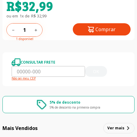
R$
32
,
99
ou em
1
x de
R$
32
,
99
Comprar
－
＋
1 disponível
CONSULTAR FRETE
OK
Não sei meu CEP
5% de desconto
5% de desconto na primeira compra
Mais Vendidos
Ver mais