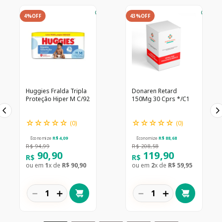
4%
OFF
43%
OFF
Huggies Fralda Tripla
Donaren Retard
Proteção Hiper M C/92
150Mg 30 Cprs */C1
☆
☆
☆
☆
☆
☆
☆
☆
☆
☆
(
0
)
(
0
)
Economize
R$
4
,
09
Economize
R$
88
,
68
R$
94
,
99
R$
208
,
58
90
,
90
119
,
90
R$
R$
ou em
1
x de
R$
90
,
90
ou em
2
x de
R$
59
,
95
－
＋
－
＋