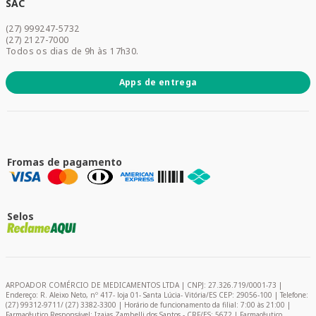
Dermocosméticos
SAC
Acesse sua conta
(27) 999247-5732
Promoções
(27) 2127-7000
Todos os dias de 9h às 17h30.
Apps de entrega
Fromas de pagamento
Selos
ARPOADOR COMÉRCIO DE MEDICAMENTOS LTDA | CNPJ: 27.326.719/0001-73 |
Endereço: R. Aleixo Neto, nº 417- loja 01- Santa Lúcia- Vitória/ES CEP: 29056-100 | Telefone:
(27) 99312-9711/ (27) 3382-3300 | Horário de funcionamento da filial: 7:00 às 21:00 |
Farmacêutico Responsável: Izaias Zambelli dos Santos - CRF/ES: 5672 | Farmacêutico