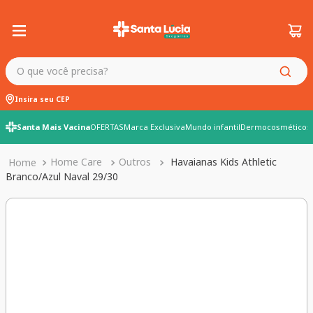
O que você precisa?
Insira seu CEP
Santa Mais Vacina
OFERTAS
Marca Exclusiva
Mundo infantil
Dermocosméticos
Home Care
Outros
Havaianas Kids Athletic
Branco/Azul Naval 29/30