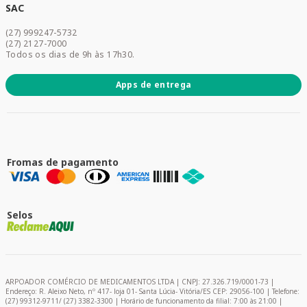
Dermocosméticos
SAC
Acesse sua conta
(27) 999247-5732
Promoções
(27) 2127-7000
Todos os dias de 9h às 17h30.
Apps de entrega
Fromas de pagamento
Selos
ARPOADOR COMÉRCIO DE MEDICAMENTOS LTDA | CNPJ: 27.326.719/0001-73 |
Endereço: R. Aleixo Neto, nº 417- loja 01- Santa Lúcia- Vitória/ES CEP: 29056-100 | Telefone:
(27) 99312-9711/ (27) 3382-3300 | Horário de funcionamento da filial: 7:00 às 21:00 |