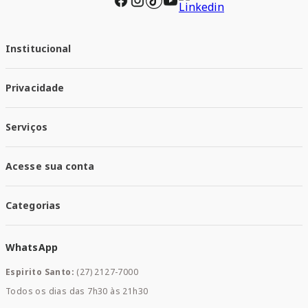
Institucional
Quem Somos
Privacidade
Trabalhe conosco
Responsabilidade Social
Política de Privacidade
Nossas Lojas
Serviços
Política de Entrega
Trocas e Devoluções
Santa Mais Vacinas
Acesse sua conta
Santa Mais Exames
Santa Mais Serviços
Minha Conta
Santa Mais Convenios
Categorias
Meus Pedidos
Medicamentos
WhatsApp
Saúde e Bem-estar
Mamães e Bebê
Espirito Santo:
(27) 2127-7000
Home Care
Todos os dias das 7h30 às 21h30
Cuidados Diários