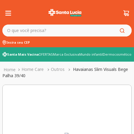
O que você precisa?
Insira seu CEP
Santa Mais Vacina
OFERTAS
Marca Exclusiva
Mundo infantil
Dermocosméticos
Home Care
Outros
Havaianas Slim Visuals Bege
Palha 39/40