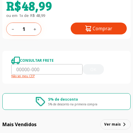
R$
48
,
99
ou em
1
x de
R$
48
,
99
Comprar
－
＋
CONSULTAR FRETE
OK
Não sei meu CEP
5% de desconto
5% de desconto na primeira compra
Mais Vendidos
Ver mais