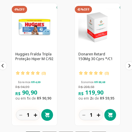
4%
OFF
43%
OFF
Huggies Fralda Tripla
Donaren Retard
Proteção Hiper M C/92
150Mg 30 Cprs */C1
☆
☆
☆
☆
☆
☆
☆
☆
☆
☆
(
0
)
(
0
)
Economize
R$
4
,
09
Economize
R$
88
,
68
R$
94
,
99
R$
208
,
58
90
,
90
119
,
90
R$
R$
ou em
1
x de
R$
90
,
90
ou em
2
x de
R$
59
,
95
－
＋
－
＋