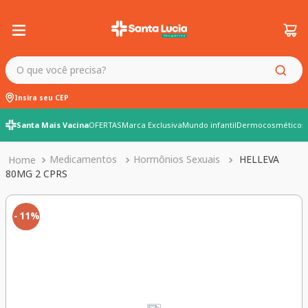
O que você precisa?
Insira seu CEP
Santa Mais Vacina
OFERTAS
Marca Exclusiva
Mundo infantil
Dermocosméticos
Medicamentos
Hormônios Sexuais
HELLEVA
80MG 2 CPRS
11%