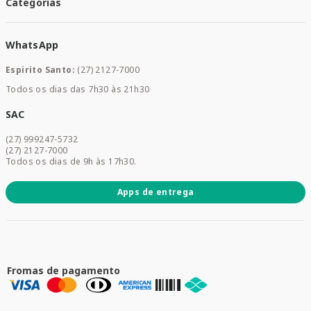
Santa Mais Convenios
Categorias
Meus Pedidos
Medicamentos
WhatsApp
Saúde e Bem-estar
Mamães e Bebê
Espirito Santo:
(27) 2127-7000
Home Care
Todos os dias das 7h30 às 21h30
Cuidados Diários
Dermocosméticos
SAC
Acesse sua conta
(27) 999247-5732
Promoções
(27) 2127-7000
Todos os dias de 9h às 17h30.
Apps de entrega
Fromas de pagamento