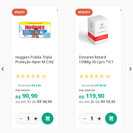
4%
OFF
43%
OFF
Huggies Fralda Tripla
Donaren Retard
Proteção Hiper M C/92
150Mg 30 Cprs */C1
☆
☆
☆
☆
☆
☆
☆
☆
☆
☆
(
0
)
(
0
)
Economize
R$
4
,
09
Economize
R$
88
,
68
R$
94
,
99
R$
208
,
58
90
,
90
119
,
90
R$
R$
ou em
1
x de
R$
90
,
90
ou em
2
x de
R$
59
,
95
－
＋
－
＋