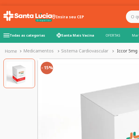
O que você precisa para
Insira seu CEP
Todas as categorias
Santa Mais Vacina
OFERTAS
Mar
Medicamentos
Sistema Cardiovascular
Iccor 5mg
15%