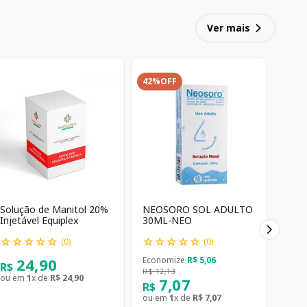
Ver mais
42%
OFF
Solução de Manitol 20%
NEOSORO SOL ADULTO
Injetável Equiplex
30ML-NEO
☆
☆
☆
☆
☆
☆
☆
☆
☆
☆
(
0
)
(
0
)
24
,
90
Economize
R$
5
,
06
R$
R$
12
,
13
ou em
1
x de
R$
24
,
90
7
,
07
R$
ou em
1
x de
R$
7
,
07