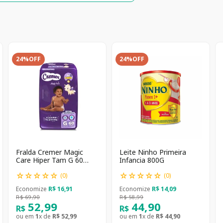
24%
OFF
24%
OFF
Fralda Cremer Magic
Leite Ninho Primeira
Care Hiper Tam G 60
Infancia 800G
unidades
☆
☆
☆
☆
☆
☆
☆
☆
☆
☆
(
0
)
(
0
)
Economize
R$
16
,
91
Economize
R$
14
,
09
R$
69
,
90
R$
58
,
99
52
,
99
44
,
90
R$
R$
ou em
1
x de
R$
52
,
99
ou em
1
x de
R$
44
,
90