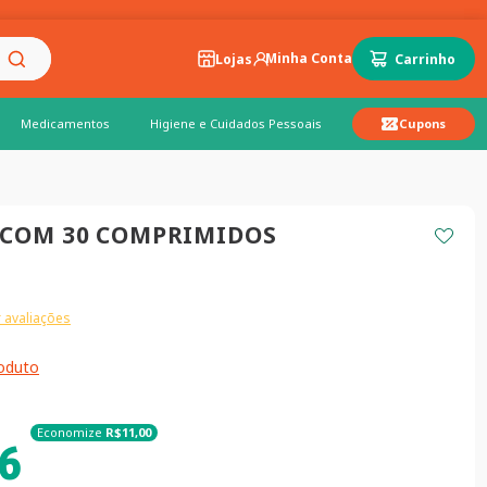
Lojas
Medicamentos
Higiene e Cuidados Pessoais
Cupons
 COM 30 COMPRIMIDOS
 avaliações
roduto
Economize
R$
11
,
00
6