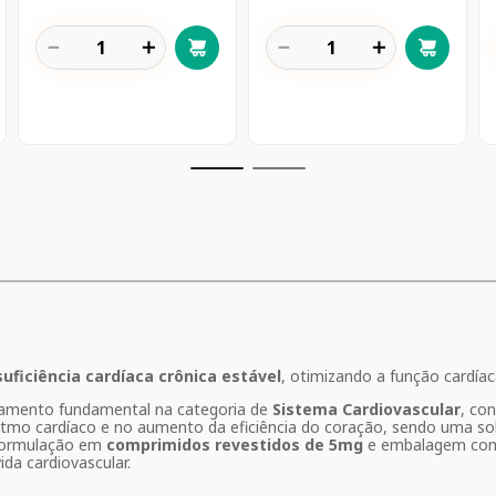
－
＋
－
＋
suficiência cardíaca crônica estável
, otimizando a função cardíac
mento fundamental na categoria de
Sistema Cardiovascular
, co
itmo cardíaco e no aumento da eficiência do coração, sendo uma so
 formulação em
comprimidos revestidos de 5mg
e embalagem c
da cardiovascular.