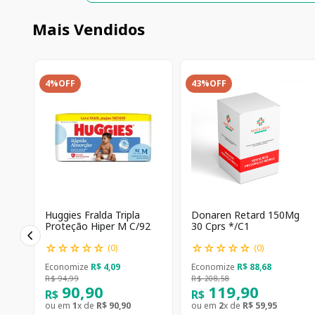
Mais Vendidos
4%
OFF
43%
OFF
Huggies Fralda Tripla
Donaren Retard 150Mg
Proteção Hiper M C/92
30 Cprs */C1
☆
☆
☆
☆
☆
☆
☆
☆
☆
☆
(
0
)
(
0
)
Economize
R$
4
,
09
Economize
R$
88
,
68
R$
94
,
99
R$
208
,
58
90
,
90
119
,
90
R$
R$
ou em
1
x de
R$
90
,
90
ou em
2
x de
R$
59
,
95