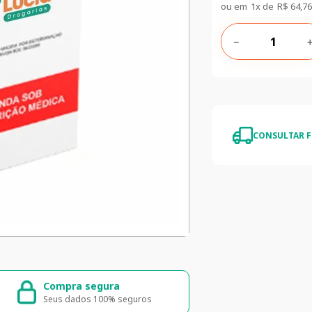
ou em
1
x de
R$
64
,
76
－
CONSULTAR F
egura
5% de desconto
N
il
5% de desconto na primeira compra
En