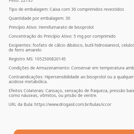
Peso: 22135
Tipo de embalagem: Caixa com 30 comprimidos revestidos
Quantidade por embalagem: 30
Princípio Ativo: Hemifumarato de bisoprolol
Concentração do Princípio Ativo: 5 mg por comprimido
Excipientes: fosfato de cálcio dibásico, butil-hidroxianisol, cel
de ferro amarelo
Registro MS: 1052500820145
Condições de Armazenamento: Conservar em temperatura ambi
Contraindicações: Hipersensibilidade ao bisoprolol ou a qual
acidose metabólica.
Efeitos Colaterais: Cansaço, sensação de fraqueza, pressão ba
como náuseas, vômitos, ou prisão de ventre.
URL da Bula: https://www.drogasil.com.br/bulas/iccor