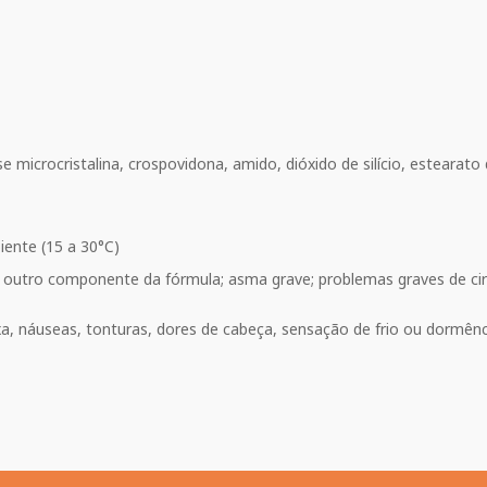
ulose microcristalina, crospovidona, amido, dióxido de silício, esteara
ente (15 a 30°C)
quer outro componente da fórmula; asma grave; problemas graves de 
ixa, náuseas, tonturas, dores de cabeça, sensação de frio ou dormê