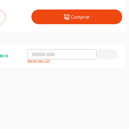
Comprar
＋
OK
RETE
Não sei meu CEP
ossas Lojas
Compra segura
contre nossas lojas clicando aqui
Seus dados 100% segu