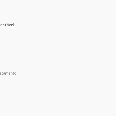
 estável
.
tratamento.