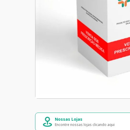
Compra segura
Entrega rápida e s
Seus dados 100% seguros
Entrega para todo o Bras