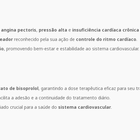
o
angina pectoris
,
pressão alta
e
insuficiência cardíaca crônica
eador
reconhecido pela sua ação de
controle do ritmo cardíaco
.
ão
, promovendo bem-estar e estabilidade ao sistema cardiovascular.
to de bisoprolol
, garantindo a dose terapêutica eficaz para seu 
cilita a adesão e a continuidade do tratamento diário.
ado crucial para a saúde do
sistema cardiovascular
.