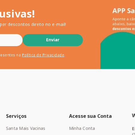
usivas!
per descontos direto no e-mail!
Enviar
resentes na
Política de Privacidade
.
Serviços
Acesse sua Conta
Santa Mais Vacinas
Minha Conta
E
(