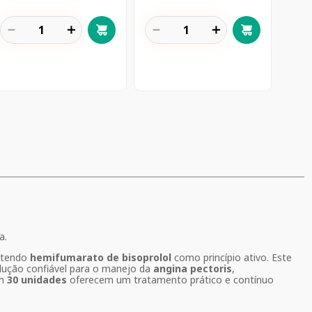
－
＋
－
＋
a.
ntendo
hemifumarato de bisoprolol
como princípio ativo. Este
lução confiável para o manejo da
angina pectoris
,
om
30 unidades
oferecem um tratamento prático e contínuo