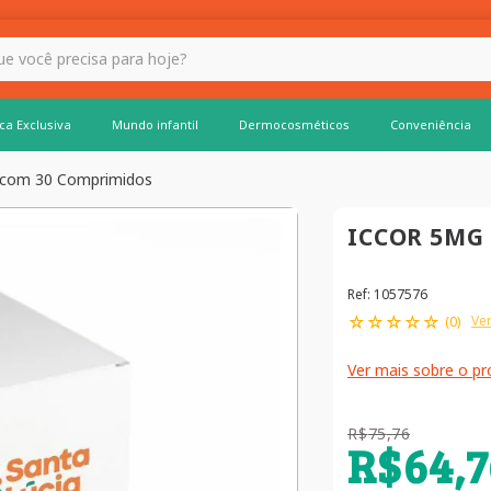
 hoje?
ca Exclusiva
Mundo infantil
Dermocosméticos
Conveniência
 com 30 Comprimidos
ICCOR 5MG
Ref
:
1057576
☆
☆
☆
☆
☆
Ver
(
0
)
Ver mais sobre o p
R$
75
,
76
R$
64
,
7