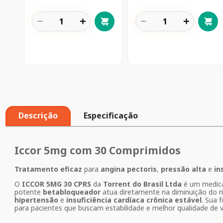
－
＋
－
＋
Descrição
Especificação
Iccor 5mg com 30 Comprimidos
Tratamento eficaz
para
angina pectoris
,
pressão alta
e
in
O
ICCOR 5MG 30 CPRS
da
Torrent do Brasil Ltda
é um medica
potente
betabloqueador
atua diretamente na diminuição do r
hipertensão
e
insuficiência cardíaca crônica estável
. Sua
para pacientes que buscam estabilidade e melhor qualidade de vi