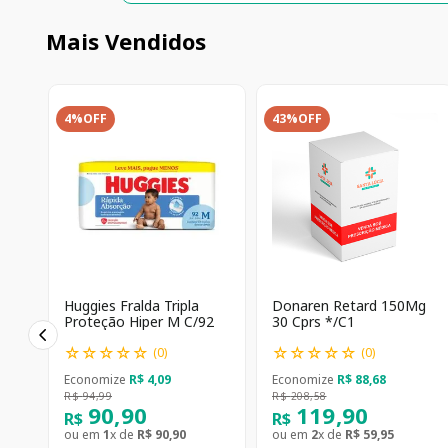
Mais Vendidos
4%
OFF
43%
OFF
Huggies Fralda Tripla
Donaren Retard 150Mg
Proteção Hiper M C/92
30 Cprs */C1
☆
☆
☆
☆
☆
☆
☆
☆
☆
☆
(
0
)
(
0
)
Economize
R$
4
,
09
Economize
R$
88
,
68
R$
94
,
99
R$
208
,
58
90
,
90
119
,
90
R$
R$
ou em
1
x de
R$
90
,
90
ou em
2
x de
R$
59
,
95