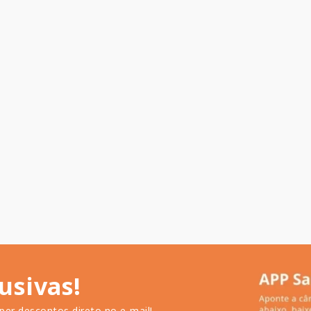
usivas!
per descontos direto no e-mail!