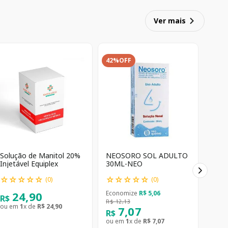
Ver mais
42%
OFF
Solução de Manitol 20%
NEOSORO SOL ADULTO
Injetável Equiplex
30ML-NEO
☆
☆
☆
☆
☆
☆
☆
☆
☆
☆
(
0
)
(
0
)
24
,
90
Economize
R$
5
,
06
R$
R$
12
,
13
ou em
1
x de
R$
24
,
90
7
,
07
R$
ou em
1
x de
R$
7
,
07