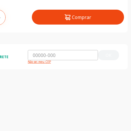
Comprar
＋
OK
RETE
Não sei meu CEP
Nossas Lojas
ra compra
Encontre nossas lojas clicando aqui