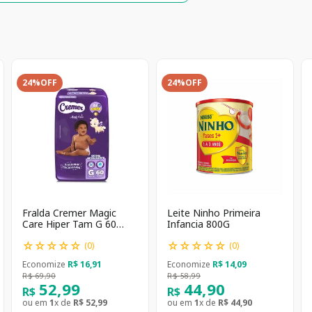
24%
OFF
24%
OFF
Fralda Cremer Magic
Leite Ninho Primeira
Care Hiper Tam G 60
Infancia 800G
unidades
☆
☆
☆
☆
☆
☆
☆
☆
☆
☆
(
0
)
(
0
)
Economize
R$
16
,
91
Economize
R$
14
,
09
R$
69
,
90
R$
58
,
99
52
,
99
44
,
90
R$
R$
ou em
1
x de
R$
52
,
99
ou em
1
x de
R$
44
,
90