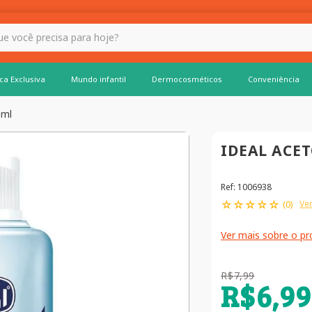
 hoje?
ca Exclusiva
Mundo infantil
Dermocosméticos
Conveniência
0ml
IDEAL ACE
Ref
:
1006938
☆
☆
☆
☆
☆
Ver
(
0
)
Ver mais sobre o p
R$
7
,
99
R$
6
,
99