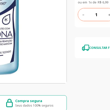
ou em
1
x de
R$
6
,
99
－
CONSULTAR F
Entrega rápida e segura
5% de desconto
Entrega para todo o Brasil
5% de desconto na primei