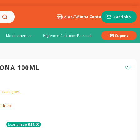
Lojas
Medicamentos
Higiene e Cuidados Pessoais
Cupons
TONA 100ML
 avaliações
roduto
Economize
R$
1
,
00