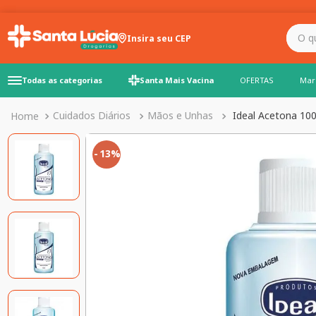
O que você precisa para
Insira seu CEP
Todas as categorias
Santa Mais Vacina
OFERTAS
Mar
Cuidados Diários
Mãos e Unhas
Ideal Acetona 10
13%