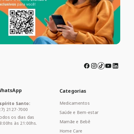
WhatsApp
Categorias
Medicamentos
spírito Santo:
27) 2127-7000
Saúde e Bem-estar
odos os dias das
Mamãe e Bebê
8:00hs às 21:00hs.
Home Care