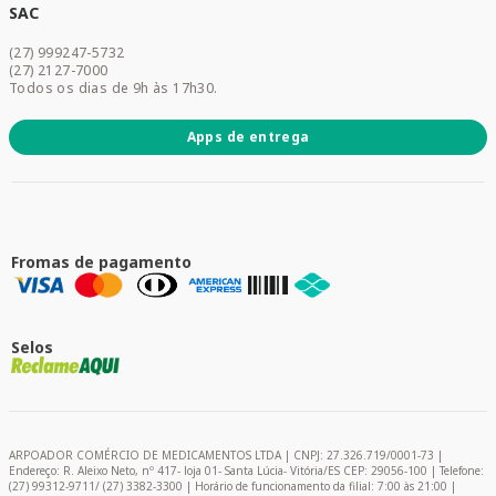
Dermocosméticos
SAC
Acesse sua conta
(27) 999247-5732
Promoções
(27) 2127-7000
Todos os dias de 9h às 17h30.
Apps de entrega
Fromas de pagamento
Selos
ARPOADOR COMÉRCIO DE MEDICAMENTOS LTDA | CNPJ: 27.326.719/0001-73 |
Endereço: R. Aleixo Neto, nº 417- loja 01- Santa Lúcia- Vitória/ES CEP: 29056-100 | Telefone:
(27) 99312-9711/ (27) 3382-3300 | Horário de funcionamento da filial: 7:00 às 21:00 |