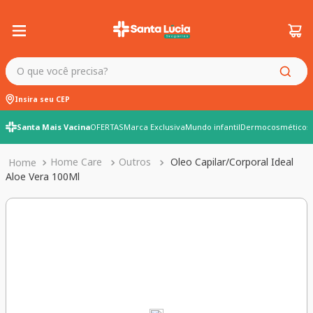
O que você precisa?
Insira seu CEP
Santa Mais Vacina
OFERTAS
Marca Exclusiva
Mundo infantil
Dermocosméticos
Home Care
Outros
Oleo Capilar/Corporal Ideal
Aloe Vera 100Ml