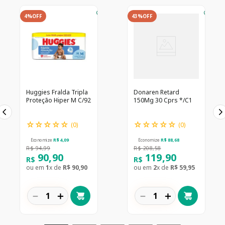
4%
OFF
43%
OFF
Huggies Fralda Tripla
Donaren Retard
Proteção Hiper M C/92
150Mg 30 Cprs */C1
☆
☆
☆
☆
☆
☆
☆
☆
☆
☆
(
0
)
(
0
)
Economize
R$
4
,
09
Economize
R$
88
,
68
R$
94
,
99
R$
208
,
58
90
,
90
119
,
90
R$
R$
ou em
1
x de
R$
90
,
90
ou em
2
x de
R$
59
,
95
－
＋
－
＋