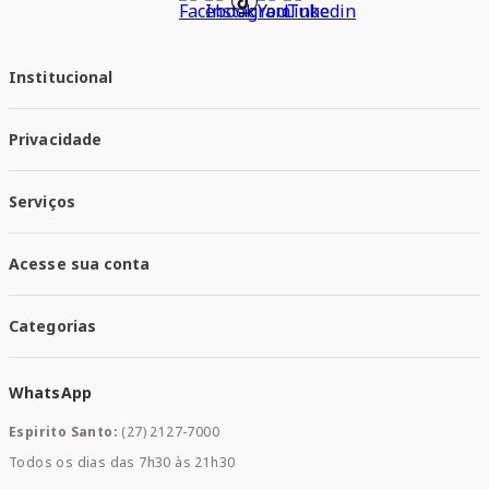
Institucional
Quem Somos
Privacidade
Trabalhe conosco
Responsabilidade Social
Política de Privacidade
Nossas Lojas
Serviços
Política de Entrega
Trocas e Devoluções
Santa Mais Vacinas
Acesse sua conta
Santa Mais Exames
Santa Mais Serviços
Minha Conta
Santa Mais Convenios
Categorias
Meus Pedidos
Medicamentos
WhatsApp
Saúde e Bem-estar
Mamães e Bebê
Espirito Santo:
(27) 2127-7000
Home Care
Todos os dias das 7h30 às 21h30
Cuidados Diários