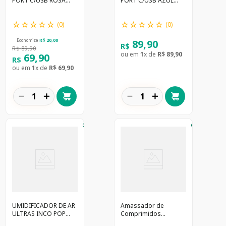
PORT C/USB ROSA
PORT C/USB AZUL
INCO - 14000
INCO - 13999
☆
☆
☆
☆
☆
☆
☆
☆
☆
☆
(
0
)
(
0
)
89
,
90
Economize
R$
20
,
00
R$
R$
89
,
90
ou em
1
x de
R$
89
,
90
69
,
90
R$
ou em
1
x de
R$
69
,
90
－
＋
－
＋
UMIDIFICADOR DE AR
Amassador de
ULTRAS INCO POP
Comprimidos
UMD100 BRANCO
Inconterm 3 em 1