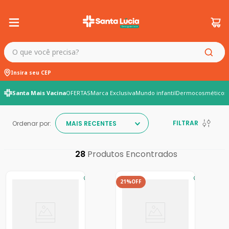
O que você precisa?
Insira seu CEP
Santa Mais Vacina
OFERTAS
Marca Exclusiva
Mundo infantil
Dermocosméticos
FILTRAR
Ordenar por:
MAIS RECENTES
28
21%
OFF