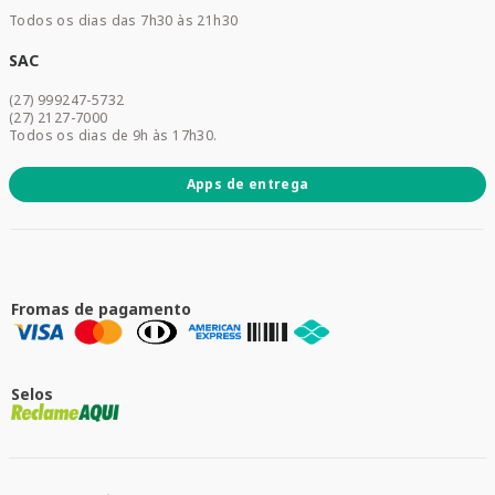
Home Care
Todos os dias das 7h30 às 21h30
Cuidados Diários
Dermocosméticos
SAC
Acesse sua conta
(27) 999247-5732
Promoções
(27) 2127-7000
Todos os dias de 9h às 17h30.
Apps de entrega
Fromas de pagamento
Selos