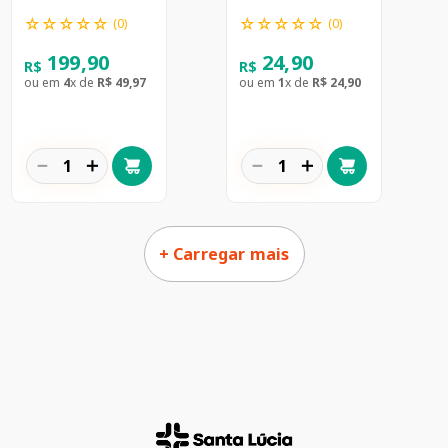
☆
☆
☆
☆
☆
☆
☆
☆
☆
☆
(
0
)
(
0
)
199
,
90
24
,
90
R$
R$
ou em
4
x de
R$
49
,
97
ou em
1
x de
R$
24
,
90
－
＋
－
＋