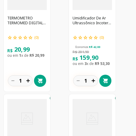
TERMOMETRO
Umidificador De Ar
TERMOMED DIGITAL
Ultrassônico Incoterm
(INCOTERM)
UMD110 Preto 1
Unidade
☆
☆
☆
☆
☆
☆
☆
☆
☆
☆
(
0
)
(
0
)
20
,
99
Economize
R$
42
,
00
R$
R$
201
,
90
ou em
1
x de
R$
20
,
99
159
,
90
R$
ou em
3
x de
R$
53
,
30
－
＋
－
＋