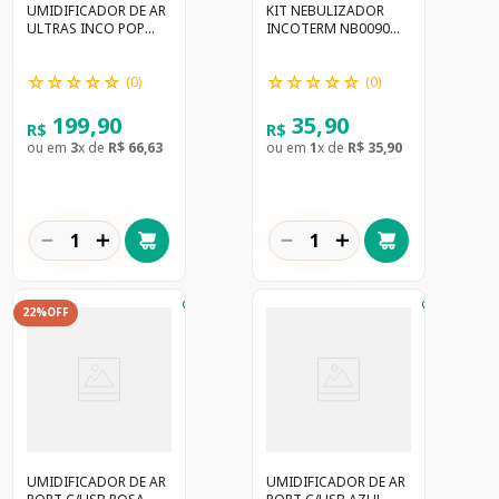
UMIDIFICADOR DE AR
KIT NEBULIZADOR
ULTRAS INCO POP
INCOTERM NB0090
UMD100 AZUL
ADULTO
☆
☆
☆
☆
☆
☆
☆
☆
☆
☆
(
0
)
(
0
)
199
,
90
35
,
90
R$
R$
ou em
3
x de
R$
66
,
63
ou em
1
x de
R$
35
,
90
－
＋
－
＋
22%
OFF
UMIDIFICADOR DE AR
UMIDIFICADOR DE AR