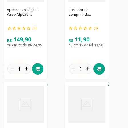
Ap Pressao Digital
Cortador de
Pulso Mp050-
Comprimido
Incoterm
Transparente
Incoterm
☆
☆
☆
☆
☆
☆
☆
☆
☆
☆
(
0
)
(
0
)
149
,
90
11
,
90
R$
R$
ou em
2
x de
R$
74
,
95
ou em
1
x de
R$
11
,
90
－
＋
－
＋