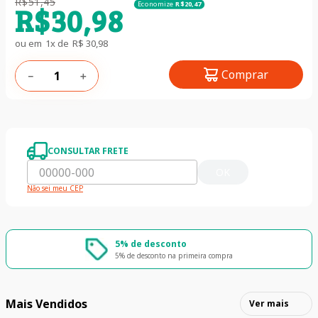
R$
51
,
45
Economize
R$
20
,
47
R$
30
,
98
ou em
1
x de
R$
30
,
98
Comprar
－
＋
CONSULTAR FRETE
OK
Não sei meu CEP
5% de desconto
5% de desconto na primeira compra
Mais Vendidos
Ver mais