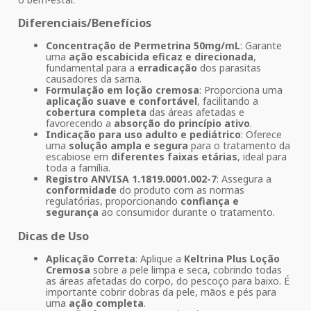
Diferenciais/Benefícios
Concentração de Permetrina 50mg/mL
: Garante
uma
ação escabicida eficaz e direcionada
,
fundamental para a
erradicação
dos parasitas
causadores da sarna.
Formulação em loção cremosa
: Proporciona uma
aplicação suave e confortável
, facilitando a
cobertura completa
das áreas afetadas e
favorecendo a
absorção do princípio ativo
.
Indicação para uso adulto e pediátrico
: Oferece
uma
solução ampla e segura
para o tratamento da
escabiose em
diferentes faixas etárias
, ideal para
toda a família.
Registro ANVISA 1.1819.0001.002-7
: Assegura a
conformidade
do produto com as normas
regulatórias, proporcionando
confiança e
segurança
ao consumidor durante o tratamento.
Dicas de Uso
Aplicação Correta
: Aplique a
Keltrina Plus Loção
Cremosa
sobre a pele limpa e seca, cobrindo todas
as áreas afetadas do corpo, do pescoço para baixo. É
importante cobrir dobras da pele, mãos e pés para
uma
ação completa
.