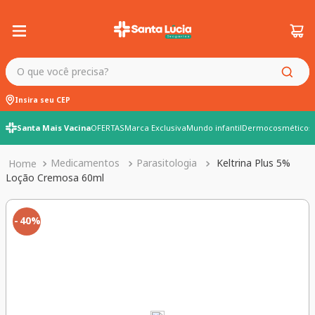
O que você precisa?
Insira seu CEP
Santa Mais Vacina
OFERTAS
Marca Exclusiva
Mundo infantil
Dermocosméticos
Medicamentos
Parasitologia
Keltrina Plus 5%
Loção Cremosa 60ml
40%