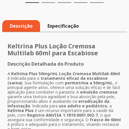
Descrição
Especificação
Keltrina Plus
Loção Cremosa
Multilab 60ml
para
Escabiose
Descrição Detalhada do Produto
A
Keltrina Plus 50mg/mL Loção Cremosa Multilab 60ml
é indicada para o
tratamento eficaz da escabiose
(sarna)
. Sua formulação com
permetrina a 50mg/mL
, o
principal agente ativo, oferece uma solução eficaz e de fácil
aplicação para combater o parasita. A
emulsão cremosa
garante uma textura agradável e boa absorção pela pele,
proporcionando alívio e auxiliando na
erradicação da
infestação
. Indicada para
uso adulto e pediátrico
, a
Keltrina Plus
é um recurso importante para a saúde da
pele, com
Registro ANVISA 1.1819.0001.002-7
, o que
assegura sua conformidade e segurança. O
frasco de 60ml
é prático e adequado para o tratamento, visando restaurar
o bem-estar.