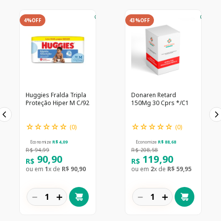
4%
OFF
43%
OFF
Huggies Fralda Tripla
Donaren Retard
Proteção Hiper M C/92
150Mg 30 Cprs */C1
☆
☆
☆
☆
☆
☆
☆
☆
☆
☆
(
0
)
(
0
)
Economize
R$
4
,
09
Economize
R$
88
,
68
R$
94
,
99
R$
208
,
58
90
,
90
119
,
90
R$
R$
ou em
1
x de
R$
90
,
90
ou em
2
x de
R$
59
,
95
－
＋
－
＋