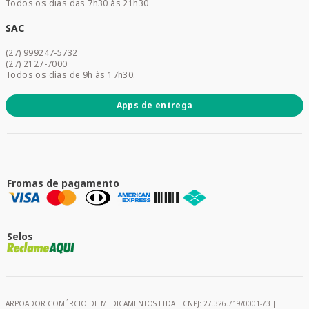
Todos os dias das 7h30 às 21h30
Cuidados Diários
Dermocosméticos
SAC
Acesse sua conta
(27) 999247-5732
Promoções
(27) 2127-7000
Todos os dias de 9h às 17h30.
Apps de entrega
Fromas de pagamento
Selos
ARPOADOR COMÉRCIO DE MEDICAMENTOS LTDA | CNPJ: 27.326.719/0001-73 |