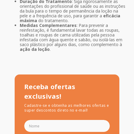
Duração do Tratamento
: Siga rigorosamente as
orientações do profissional de saúde ou as instruções
da bula para o tempo de permanência da loção na
pele e a frequência de uso, para garantir a
eficácia
máxima
do tratamento.
Medidas Complementares
: Para prevenir a
reinfestação, é fundamental lavar todas as roupas,
toalhas e roupas de cama utilizadas pela pessoa
infestada com água quente e sabão, ou isolá-las em
saco plástico por alguns dias, como complemento à
ação da loção
.
Receba ofertas
exclusivas!
Cadastre-se e obtenha as melhores ofertas e
super descontos direto no e-mail!