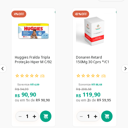
4%
OFF
43%
OFF
Huggies Fralda Tripla
Donaren Retard
Proteção Hiper M C/92
150Mg 30 Cprs */C1
☆
☆
☆
☆
☆
☆
☆
☆
☆
☆
(
0
)
(
0
)
Economize
R$
4
,
09
Economize
R$
88
,
68
R$
94
,
99
R$
208
,
58
90
,
90
119
,
90
R$
R$
ou em
1
x de
R$
90
,
90
ou em
2
x de
R$
59
,
95
－
＋
－
＋