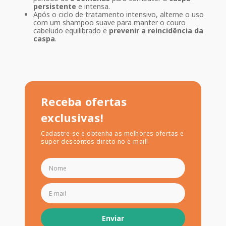
persistente
e intensa.
Após o ciclo de tratamento intensivo, alterne o uso
com um shampoo suave para manter o couro
cabeludo equilibrado e
prevenir a reincidência da
caspa
.
Receba ofertas
exclusivas!
Cadastre-se e obtenha as melhores ofertas e
super descontos direto no e-mail!
Enviar