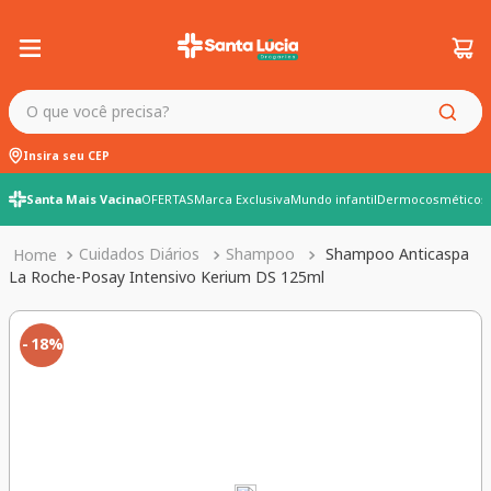
O que você precisa?
Insira seu CEP
Santa Mais Vacina
OFERTAS
Marca Exclusiva
Mundo infantil
Dermocosméticos
Cuidados Diários
Shampoo
Shampoo Anticaspa
La Roche-Posay Intensivo Kerium DS 125ml
18%