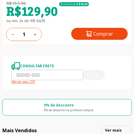
R$
157
,
90
Economize
R$
28
,
00
R$
129
,
90
ou em
2
x de
R$
64
,
95
Comprar
－
＋
CONSULTAR FRETE
OK
Não sei meu CEP
5% de desconto
5% de desconto na primeira compra
Mais Vendidos
Ver mais