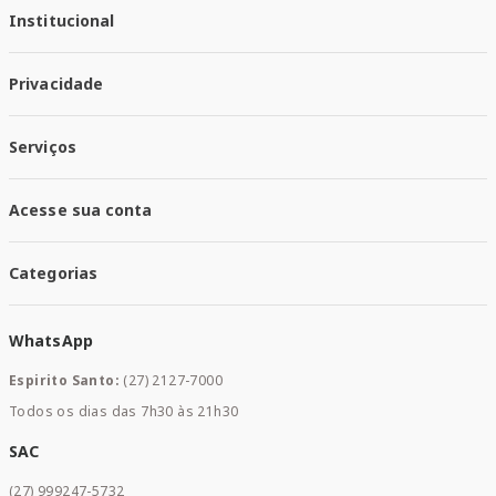
Institucional
Quem Somos
Privacidade
Trabalhe conosco
Responsabilidade Social
Política de Privacidade
Nossas Lojas
Serviços
Política de Entrega
Trocas e Devoluções
Santa Mais Vacinas
Acesse sua conta
Santa Mais Exames
Santa Mais Serviços
Minha Conta
Santa Mais Convenios
Categorias
Meus Pedidos
Medicamentos
WhatsApp
Saúde e Bem-estar
Mamães e Bebê
Espirito Santo:
(27) 2127-7000
Home Care
Todos os dias das 7h30 às 21h30
Cuidados Diários
Dermocosméticos
SAC
Acesse sua conta
(27) 999247-5732