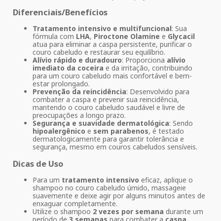
Diferenciais/Benefícios
Tratamento intensivo e multifuncional
: Sua
fórmula com
LHA
,
Piroctone Olamine
e
Glycacil
atua para eliminar a caspa persistente, purificar o
couro cabeludo e restaurar seu equilíbrio.
Alívio rápido e duradouro
: Proporciona
alívio
imediato da coceira
e da irritação, contribuindo
para um couro cabeludo mais confortável e bem-
estar prolongado.
Prevenção da reincidência
: Desenvolvido para
combater a caspa e prevenir sua reincidência,
mantendo o couro cabeludo saudável e livre de
preocupações a longo prazo.
Segurança e suavidade dermatológica
: Sendo
hipoalergênico
e
sem parabenos
, é testado
dermatologicamente para garantir tolerância e
segurança, mesmo em couros cabeludos sensíveis.
Dicas de Uso
Para um
tratamento intensivo
eficaz, aplique o
shampoo no couro cabeludo úmido, massageie
suavemente e deixe agir por alguns minutos antes de
enxaguar completamente.
Utilize o shampoo
2 vezes por semana
durante um
período de
3 semanas
para combater a
caspa