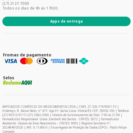
Promoções
(27) 2127-7000
Todos os dias de 9h às 17h30.
Apps de entrega
Fromas de pagamento
Selos
ARPOADOR COMÉRCIO DE MEDICAMENTOS LTDA | CNPJ: 27.326.719/0001-73 |
Endereço: R. Aleixo Neto, nº 417- loja 01- Santa Lúcia- Vitória/ES CEP: 29056-100 | Telefone:
(27) 99312-9711/ (27) 3382-3300 | Horário de funcionamento da filial: 7:00 às 21:00 |
Farmacêutico Responsável: Izaias Zambelli dos Santos - CRF/ES: 5672 | Farmacêutico
Assistente: Gessica da Silva Nascimento – CRF/ES: 9093 | Registro Sanitário nº:
2024849/2020 | AFE: 0.11366-0 | Encarregado de Proteção de Dados (DPO) - Pablo Felipe
Campelo