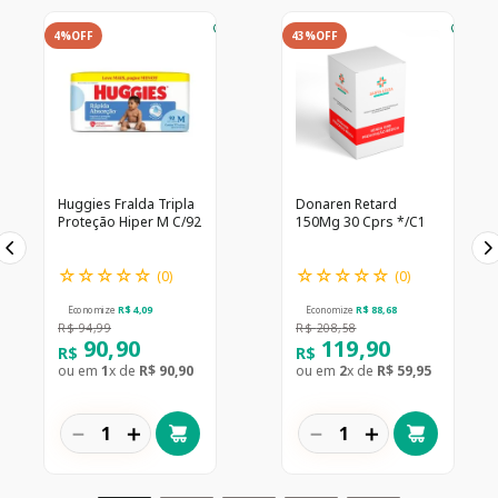
4%
OFF
43%
OFF
Huggies Fralda Tripla
Donaren Retard
Proteção Hiper M C/92
150Mg 30 Cprs */C1
☆
☆
☆
☆
☆
☆
☆
☆
☆
☆
(
0
)
(
0
)
Economize
R$
4
,
09
Economize
R$
88
,
68
R$
94
,
99
R$
208
,
58
90
,
90
119
,
90
R$
R$
ou em
1
x de
R$
90
,
90
ou em
2
x de
R$
59
,
95
－
＋
－
＋