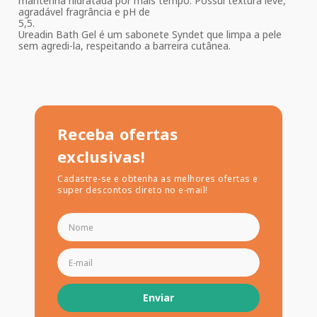
mantenha hidratada por mais tempo. Possui textura leve,
agradável fragrância e pH de
5,5.
Ureadin Bath Gel é um sabonete Syndet que limpa a pele
sem agredi-la, respeitando a barreira cutânea.
Receba ofertas
exclusivas!
Cadastre-se e obtenha as melhores ofertas e
super descontos direto no e-mail!
Enviar