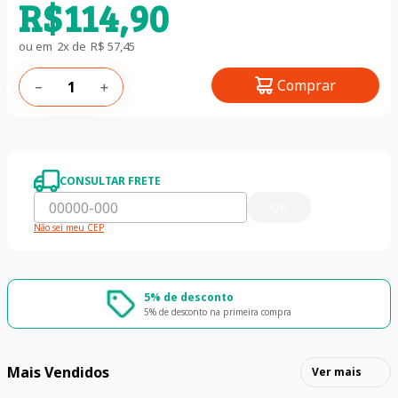
R$
114
,
90
ou em
2
x de
R$
57
,
45
Comprar
－
＋
CONSULTAR FRETE
OK
Não sei meu CEP
5% de desconto
5% de desconto na primeira compra
Mais Vendidos
Ver mais