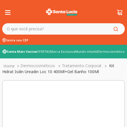
O que você precisa?
Insira seu CEP
Santa Mais Vacina
OFERTAS
Marca Exclusiva
Mundo infantil
Dermocosméticos
Dermocosméticos
Tratamento Corporal
Kit
Hidrat Isdin Ureadin Loc 10 400Ml+Gel Banho 100Ml