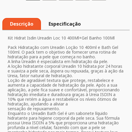
Descrição
Especificação
Kit Hidrat Isdin Ureadin Loc 10 400Ml+Gel Banho 100Ml
Pack Hidratação com Ureadin Loção 10 400ml e Bath Gel
100ml. O pack tem o objetivo de fornecer uma rotina de
hidratação para a pele que começa no banho.
A linha Ureadin é especialista em hidratação da pele.
A loção hidratante corporal Ureadin 10 hidrata por 24 horas
e suaviza a pele seca, áspera ou repuxada, graças à ação da
Ureia, fator natural de hidratação.
Loção de agradável textura que protege, restabelece e
aumenta a capacidade de hidratação da pele. Após a sua
aplicação, a pele fica suave e confortável, proporcionando
hidratação imediata e duradoura graças à Ureia ISDIN a
10% que retém a água e restabelece os níveis ótimos de
hidratação, ajudando a aliviar a
sensação de repuxamento.
Enquanto o Ureadin Bath Gel é um sabonete líquido
hidratante para higiene corporal da pele seca. Sua fórmula
possui Ureia ISDIN a 5% que proporciona uma hidratação
profunda a nível celular, fazendo com que a pele se