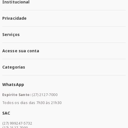
Institucional
Quem Somos
Privacidade
Trabalhe conosco
Responsabilidade Social
Política de Privacidade
Nossas Lojas
Serviços
Política de Entrega
Trocas e Devoluções
Santa Mais Vacinas
Acesse sua conta
Santa Mais Exames
Santa Mais Serviços
Minha Conta
Santa Mais Convenios
Categorias
Meus Pedidos
Medicamentos
WhatsApp
Saúde e Bem-estar
Mamães e Bebê
Espirito Santo:
(27) 2127-7000
Home Care
Todos os dias das 7h30 às 21h30
Cuidados Diários
Dermocosméticos
SAC
Acesse sua conta
(27) 999247-5732
Promoções
(27) 2127-7000