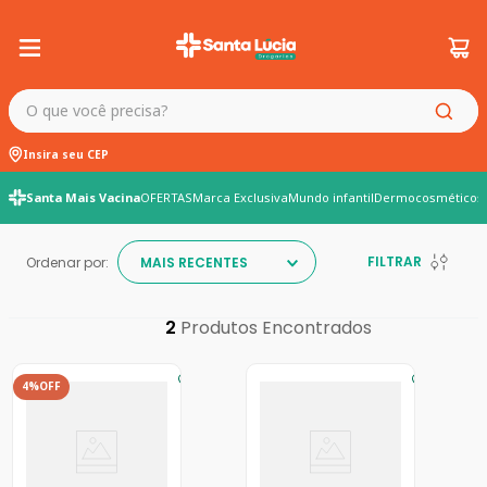
O que você precisa?
Insira seu CEP
Santa Mais Vacina
OFERTAS
Marca Exclusiva
Mundo infantil
Dermocosméticos
FILTRAR
Ordenar por:
MAIS RECENTES
2
4%
OFF