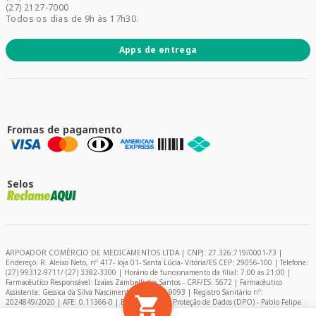
Promoções
(27) 2127-7000
Todos os dias de 9h às 17h30.
Apps de entrega
Fromas de pagamento
Selos
ARPOADOR COMÉRCIO DE MEDICAMENTOS LTDA | CNPJ: 27.326.719/0001-73 |
Endereço: R. Aleixo Neto, nº 417- loja 01- Santa Lúcia- Vitória/ES CEP: 29056-100 | Telefone:
(27) 99312-9711/ (27) 3382-3300 | Horário de funcionamento da filial: 7:00 às 21:00 |
Farmacêutico Responsável: Izaias Zambelli dos Santos - CRF/ES: 5672 | Farmacêutico
Assistente: Gessica da Silva Nascimento – CRF/ES: 9093 | Registro Sanitário nº:
2024849/2020 | AFE: 0.11366-0 | Encarregado de Proteção de Dados (DPO) - Pablo Felipe
Campelo