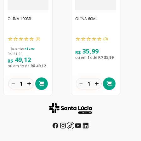
OLINA 100ML
OLINA 60ML
☆
☆
☆
☆
☆
☆
☆
☆
☆
☆
(
0
)
(
0
)
35
,
99
Economize
R$
2
,
09
R$
R$
51
,
21
ou em
1
x de
R$
35
,
99
49
,
12
R$
ou em
1
x de
R$
49
,
12
－
＋
－
＋