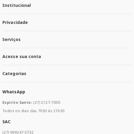
Institucional
Quem Somos
Privacidade
Trabalhe conosco
Responsabilidade Social
Política de Privacidade
Nossas Lojas
Serviços
Política de Entrega
Trocas e Devoluções
Santa Mais Vacinas
Acesse sua conta
Santa Mais Exames
Santa Mais Serviços
Minha Conta
Santa Mais Convenios
Categorias
Meus Pedidos
Medicamentos
WhatsApp
Saúde e Bem-estar
Mamães e Bebê
Espirito Santo:
(27) 2127-7000
Home Care
Todos os dias das 7h30 às 21h30
Cuidados Diários
Dermocosméticos
SAC
Acesse sua conta
(27) 999247-5732