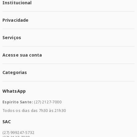
Institucional
Quem Somos
Privacidade
Trabalhe conosco
Responsabilidade Social
Política de Privacidade
Nossas Lojas
Serviços
Política de Entrega
Trocas e Devoluções
Santa Mais Vacinas
Acesse sua conta
Santa Mais Exames
Santa Mais Serviços
Minha Conta
Santa Mais Convenios
Categorias
Meus Pedidos
Medicamentos
WhatsApp
Saúde e Bem-estar
Mamães e Bebê
Espirito Santo:
(27) 2127-7000
Home Care
Todos os dias das 7h30 às 21h30
Cuidados Diários
Dermocosméticos
SAC
Acesse sua conta
(27) 999247-5732
Promoções