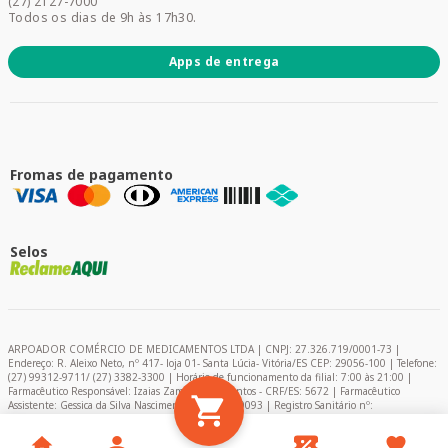
(27) 2127-7000
Todos os dias de 9h às 17h30.
Apps de entrega
Fromas de pagamento
Selos
ARPOADOR COMÉRCIO DE MEDICAMENTOS LTDA | CNPJ: 27.326.719/0001-73 |
Endereço: R. Aleixo Neto, nº 417- loja 01- Santa Lúcia- Vitória/ES CEP: 29056-100 | Telefone:
(27) 99312-9711/ (27) 3382-3300 | Horário de funcionamento da filial: 7:00 às 21:00 |
Farmacêutico Responsável: Izaias Zambelli dos Santos - CRF/ES: 5672 | Farmacêutico
Assistente: Gessica da Silva Nascimento – CRF/ES: 9093 | Registro Sanitário nº:
2024849/2020 | AFE: 0.11366-0 | Encarregado de Proteção de Dados (DPO) - Pablo Felipe
Campelo