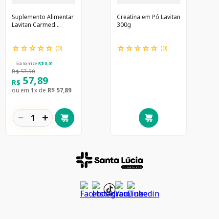
Suplemento Alimentar
Creatina em Pó Lavitan
Lavitan Carmed
300g
Cabelos e Unhas
Sabor Iogurte de
☆
☆
☆
☆
☆
☆
☆
☆
☆
☆
Morango 60
(
0
)
(
0
)
Comprimidos
Mastigáveis
Economize
R$
0
,
01
R$
57
,
90
57
,
89
R$
ou em
1
x de
R$
57
,
89
－
＋