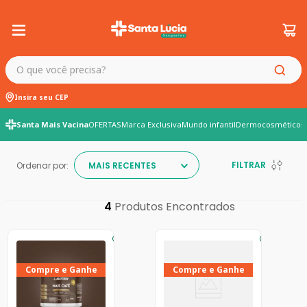
O que você precisa?
Insira seu CEP
Santa Mais Vacina
OFERTAS
Marca Exclusiva
Mundo infantil
Dermocosméticos
FILTRAR
Ordenar por:
MAIS RECENTES
4
Compre e Ganhe
Compre e Ganhe