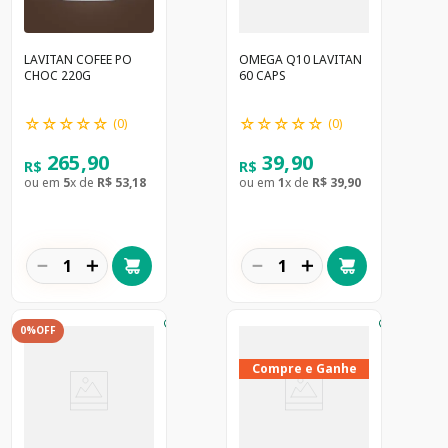
LAVITAN COFEE PO
OMEGA Q10 LAVITAN
CHOC 220G
60 CAPS
☆
☆
☆
☆
☆
☆
☆
☆
☆
☆
(
0
)
(
0
)
265
,
90
39
,
90
R$
R$
ou em
5
x de
R$
53
,
18
ou em
1
x de
R$
39
,
90
－
＋
－
＋
0%
OFF
Compre e Ganhe