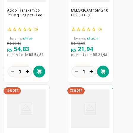
Acido Tranexamico
MELOXICAM 15MG 10
250Mg 12 Cprs - Legr
CPRS LEG (G)
(G)
☆
☆
☆
☆
☆
☆
☆
☆
☆
☆
(
0
)
(
0
)
Economize
R$
1
,
30
Economize
R$
21
,
74
R$
56
,
13
R$
43
,
68
54
,
83
21
,
94
R$
R$
ou em
1
x de
R$
54
,
83
ou em
1
x de
R$
21
,
94
－
＋
－
＋
10%
OFF
73%
OFF