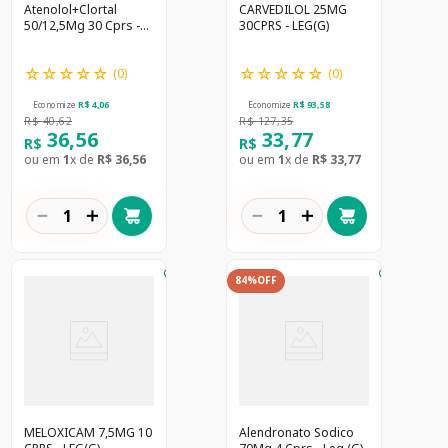
Atenolol+Clortal
CARVEDILOL 25MG
50/12,5Mg 30 Cprs -
30CPRS - LEG(G)
Leg (G)
☆
☆
☆
☆
☆
☆
☆
☆
☆
☆
(
0
)
(
0
)
Economize
R$
4
,
06
Economize
R$
93
,
58
R$
40
,
62
R$
127
,
35
36
,
56
33
,
77
R$
R$
ou em
1
x de
R$
36
,
56
ou em
1
x de
R$
33
,
77
－
＋
－
＋
84%
OFF
MELOXICAM 7,5MG 10
Alendronato Sodico