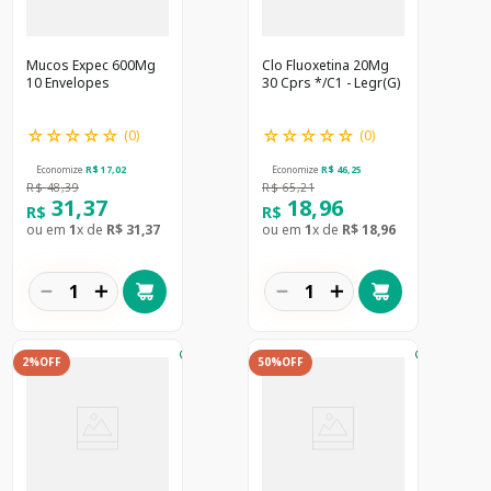
Mucos Expec 600Mg
Clo Fluoxetina 20Mg
10 Envelopes
30 Cprs */C1 - Legr(G)
☆
☆
☆
☆
☆
☆
☆
☆
☆
☆
(
0
)
(
0
)
Economize
R$
17
,
02
Economize
R$
46
,
25
R$
48
,
39
R$
65
,
21
31
,
37
18
,
96
R$
R$
ou em
1
x de
R$
31
,
37
ou em
1
x de
R$
18
,
96
－
＋
－
＋
2%
OFF
50%
OFF