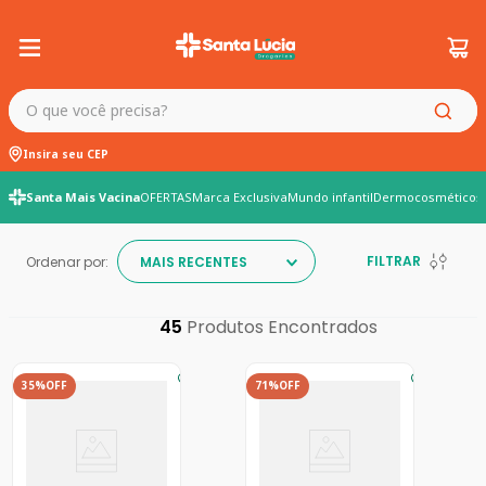
O que você precisa?
Insira seu CEP
Santa Mais Vacina
OFERTAS
Marca Exclusiva
Mundo infantil
Dermocosméticos
FILTRAR
Ordenar por:
MAIS RECENTES
45
35%
OFF
71%
OFF