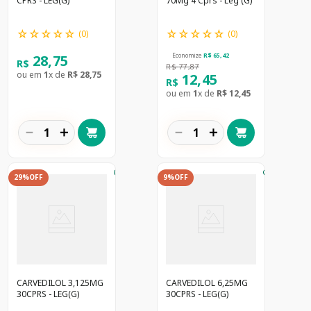
CPRS - LEG(G)
70Mg 4 Cprs - Leg (G)
☆
☆
☆
☆
☆
☆
☆
☆
☆
☆
(
0
)
(
0
)
28
,
75
Economize
R$
65
,
42
R$
R$
77
,
87
ou em
1
x de
R$
28
,
75
12
,
45
R$
ou em
1
x de
R$
12
,
45
－
＋
－
＋
29%
OFF
9%
OFF
CARVEDILOL 3,125MG
CARVEDILOL 6,25MG
30CPRS - LEG(G)
30CPRS - LEG(G)