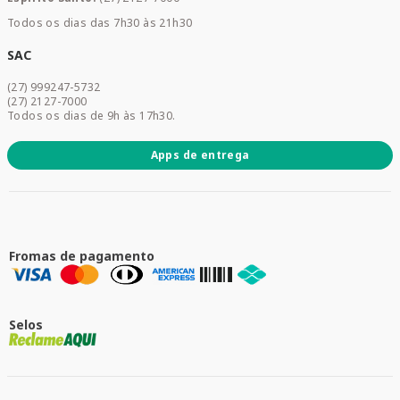
Home Care
Todos os dias das 7h30 às 21h30
Cuidados Diários
Dermocosméticos
SAC
Acesse sua conta
(27) 999247-5732
Promoções
(27) 2127-7000
Todos os dias de 9h às 17h30.
Apps de entrega
Fromas de pagamento
Selos