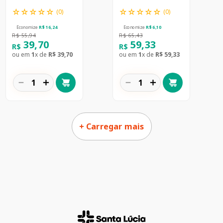
☆
☆
☆
☆
☆
☆
☆
☆
☆
☆
(
0
)
(
0
)
Economize
R$
16
,
24
Economize
R$
6
,
10
R$
55
,
94
R$
65
,
43
39
,
70
59
,
33
R$
R$
ou em
1
x de
R$
39
,
70
ou em
1
x de
R$
59
,
33
－
＋
－
＋