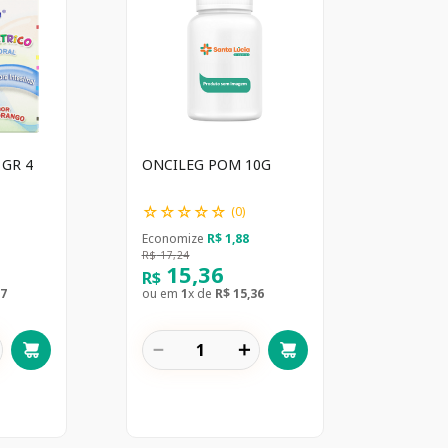
1GR 4
ONCILEG POM 10G
☆
☆
☆
☆
☆
(
0
)
Economize
R$
1
,
88
R$
17
,
24
15
,
36
R$
7
ou em
1
x de
R$
15
,
36
－
＋