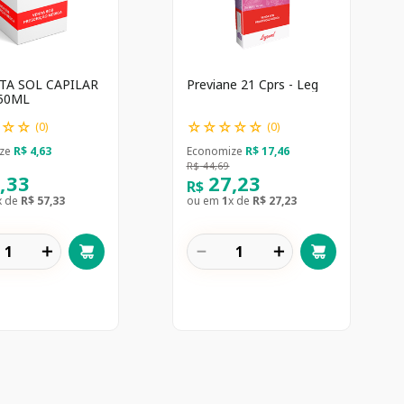
TA SOL CAPILAR
Previane 21 Cprs - Leg
PRAY 50ML
☆
☆
☆
☆
☆
☆
☆
☆
(
0
)
(
0
)
ze
R$
4
,
63
Economize
R$
17
,
46
R$
44
,
69
7
,
33
27
,
23
R$
x de
R$
57
,
33
ou em
1
x de
R$
27
,
23
＋
－
＋