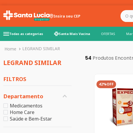
O que você precisa para
Insira seu CEP
Todas as categorias
Santa Mais Vacina
OFERTAS
Mar
LEGRAND SIMILAR
54
LEGRAND SIMILAR
FILTROS
42%
OFF
Departamento
Medicamentos
Home Care
Saúde e Bem-Estar