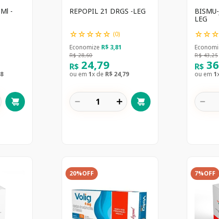
Ml -
REPOPIL 21 DRGS -LEG
BISMU-
LEG
☆
☆
☆
☆
☆
☆
☆
(
0
)
Economize
R$
3
,
81
Economi
R$
28
,
60
R$
43
,
25
24
,
79
3
R$
R$
8
ou em
1
x de
R$
24
,
79
ou em
1
－
＋
－
20%
OFF
7%
OFF