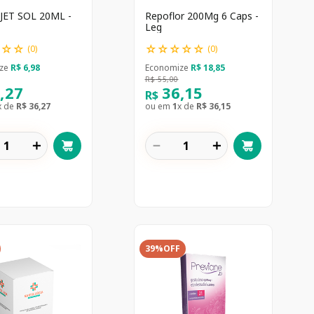
JET SOL 20ML -
Repoflor 200Mg 6 Caps -
Leg
☆
☆
☆
☆
☆
☆
☆
☆
(
0
)
(
0
)
ze
R$
6
,
98
Economize
R$
18
,
85
R$
55
,
00
6
,
27
36
,
15
R$
x de
R$
36
,
27
ou em
1
x de
R$
36
,
15
＋
－
＋
39%
OFF