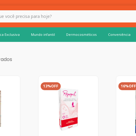
 hoje?
ca Exclusiva
Mundo infantil
Dermocosméticos
Conveniência
13%
OFF
16%
OFF