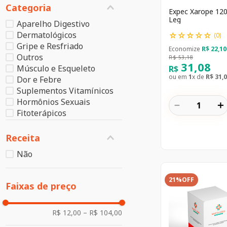
Categoria
Expec Xarope 120
Leg
Aparelho Digestivo
Dermatológicos
☆
☆
☆
☆
☆
(
0
)
Gripe e Resfriado
Economize
R$
22
,
10
Outros
R$
53
,
18
31
,
08
Músculo e Esqueleto
R$
ou em
1
x de
R$
31
,
0
Dor e Febre
Suplementos Vitamínicos
Hormônios Sexuais
－
＋
Fitoterápicos
Aparelho Respiratório
Anti-infecciosos
Receita
Sistema Nervoso
Não
Sistema Cardiovascular
Órgãos dos Sentidos
Hematológicos
21%
OFF
Faixas de preço
Cuidado Ocular
R$ 12,00
–
R$ 104,00