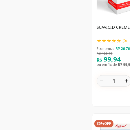
SUAVICID CREME
☆
☆
☆
☆
☆
(
0
)
Economize
R$
26
,
76
R$
126
,
70
99
,
94
R$
ou em
1
x de
R$
99
,
9
－
＋
35%
OFF