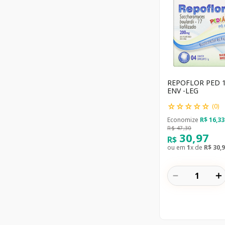
REPOFLOR PED 
ENV -LEG
☆
☆
☆
☆
☆
(
0
)
Economize
R$
16
,
33
R$
47
,
30
30
,
97
R$
ou em
1
x de
R$
30
,
9
－
＋