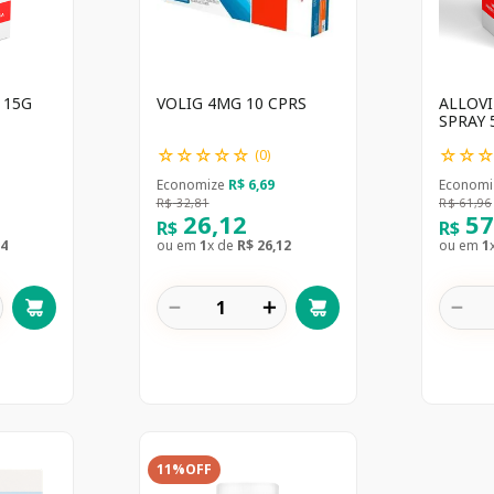
 15G
VOLIG 4MG 10 CPRS
ALLOVI
S
☆
☆
☆
☆
☆
☆
☆
(
0
)
Economize
R$
6
,
69
Economi
R$
32
,
81
R$
61
,
96
26
,
12
5
R$
R$
4
ou em
1
x de
R$
26
,
12
ou em
1
－
＋
－
11%
OFF