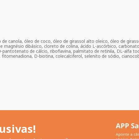
de canola, óleo de coco, óleo de girassol alto oleico, óleo de girassol
de magnésio dibásico, cloreto de colina, ácido L-ascórbico, carbonato
-pantotenato de cálcio, riboflavina, palmitato de retinila, DL-alfa toc
 fitomenadiona, D-biotina, colecalciferol, selenito de sódio, cianocob
usivas!