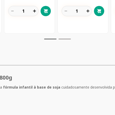
－
＋
－
＋
 800g
ma
fórmula infantil à base de soja
cuidadosamente desenvolvida 