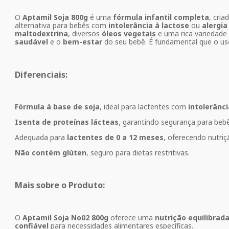
O
Aptamil Soja 800g
é uma
fórmula infantil completa
, cria
alternativa para bebês com
intolerância à lactose
ou
alergia
maltodextrina
, diversos
óleos vegetais
e uma rica variedade
saudável
e o
bem-estar
do seu bebê. É fundamental que o uso
Diferenciais:
Fórmula à base de soja
, ideal para lactentes com
intolerânci
Isenta de proteínas lácteas
, garantindo segurança para bebê
Adequada para
lactentes de 0 a 12 meses
, oferecendo nutriç
Não contém glúten
, seguro para dietas restritivas.
Mais sobre o Produto:
O
Aptamil Soja No02 800g
oferece uma
nutrição equilibrad
confiável
para necessidades alimentares específicas.