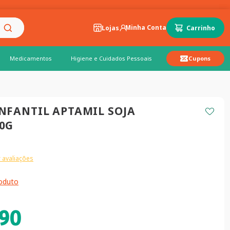
Lojas
Medicamentos
Higiene e Cuidados Pessoais
Cupons
NFANTIL APTAMIL SOJA
0G
 avaliações
roduto
90