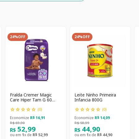
24%
OFF
24%
OFF
Fralda Cremer Magic
Leite Ninho Primeira
Care Hiper Tam G 60
Infancia 800G
unidades
☆
☆
☆
☆
☆
☆
☆
☆
☆
☆
(
0
)
(
0
)
Economize
R$
16
,
91
Economize
R$
14
,
09
R$
69
,
90
R$
58
,
99
52
,
99
44
,
90
R$
R$
ou em
1
x de
R$
52
,
99
ou em
1
x de
R$
44
,
90