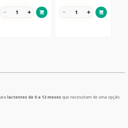
－
＋
－
＋
para
lactentes de 0 a 12 meses
que necessitam de uma opção