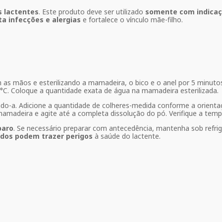
s lactentes
. Este produto deve ser utilizado
somente com indicaçã
a infecções e alergias
e fortalece o vínculo mãe-filho.
as mãos e esterilizando a mamadeira, o bico e o anel por 5 minutos
70°C. Coloque a quantidade exata de água na mamadeira esterilizada.
do-a. Adicione a quantidade de colheres-medida conforme a orient
 mamadeira e agite até a completa dissolução do pó. Verifique a tem
paro
. Se necessário preparar com antecedência, mantenha sob refri
dos podem trazer perigos
à saúde do lactente.