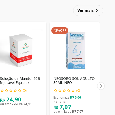
Ver mais
42%
OFF
Solução de Manitol 20%
NEOSORO SOL ADULTO
Injetável Equiplex
30ML-NEO
☆
☆
☆
☆
☆
☆
☆
☆
☆
☆
(
0
)
(
0
)
24
,
90
Economize
R$
5
,
06
R$
R$
12
,
13
ou em
1
x de
R$
24
,
90
7
,
07
R$
ou em
1
x de
R$
7
,
07