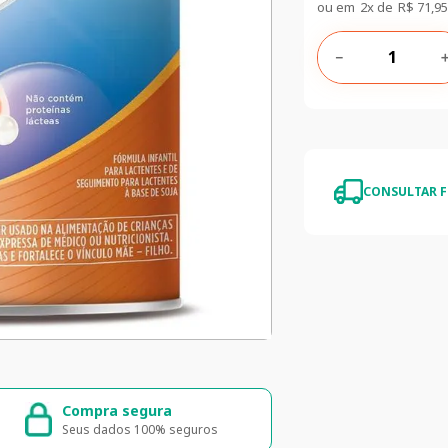
ou em
2
x de
R$
71
,
95
－
CONSULTAR F
da e segura
5% de desconto
o o Brasil
5% de desconto na primeira compra