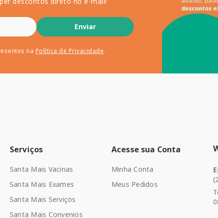
per descontos direto no e-mail!
Enviar
resentes na
Política de Privacidade
.
Serviços
Acesse sua Conta
Santa Mais Vacinas
Minha Conta
E
(
Santa Mais Exames
Meus Pedidos
T
Santa Mais Serviços
0
Santa Mais Convenios