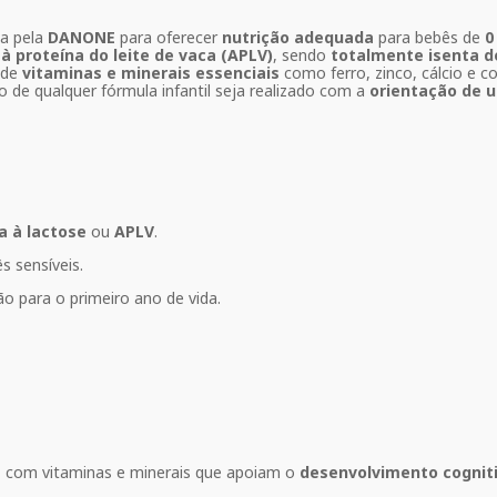
da pela
DANONE
para oferecer
nutrição adequada
para bebês de
0
 à proteína do leite de vaca (APLV)
, sendo
totalmente isenta d
 de
vitaminas e minerais essenciais
como ferro, zinco, cálcio e co
 de qualquer fórmula infantil seja realizado com a
orientação de u
a à lactose
ou
APLV
.
s sensíveis.
ão para o primeiro ano de vida.
a
com vitaminas e minerais que apoiam o
desenvolvimento cogniti