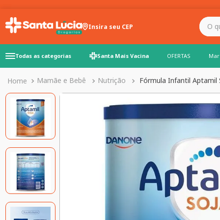
O que você precisa para
Insira seu CEP
Todas as categorias
Santa Mais Vacina
OFERTAS
Mar
Mamãe e Bebê
Nutrição
Fórmula Infantil Aptami