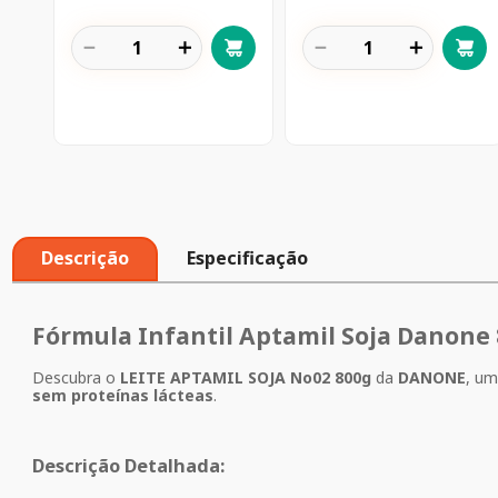
－
＋
－
＋
Descrição
Especificação
Fórmula Infantil Aptamil Soja Danone
Descubra o
LEITE APTAMIL SOJA No02 800g
da
DANONE
, u
sem proteínas lácteas
.
Descrição Detalhada: