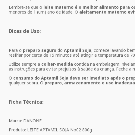
Lembre-se que o
leite materno é o melhor alimento para o
menores de 1 (um) ano de idade. O
aleitamento materno evit
Dicas de Uso:
Para o
preparo seguro
do
Aptamil Soja
, comece lavando bem 
resfriar por cerca de 15 minutos até atingir a temperatura de 
Utilize sempre a
colher-medida
contida na embalagem, nivelan
as instruções para evitar prejuízos à saúde da criança. Feche a
O
consumo do Aptamil Soja deve ser imediato após o pre
qualquer sobra. O
preparo, armazenamento e uso inadequa
Ficha Técnica:
Marca: DANONE
Produto: LEITE APTAMIL SOJA No02 800g