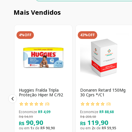
Mais Vendidos
4%
OFF
43%
OFF
Huggies Fralda Tripla
Donaren Retard 150Mg
Proteção Hiper M C/92
30 Cprs */C1
☆
☆
☆
☆
☆
☆
☆
☆
☆
☆
(
0
)
(
0
)
Economize
R$
4
,
09
Economize
R$
88
,
68
R$
94
,
99
R$
208
,
58
90
,
90
119
,
90
R$
R$
ou em
1
x de
R$
90
,
90
ou em
2
x de
R$
59
,
95