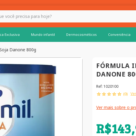
 hoje?
ca Exclusiva
Mundo infantil
Dermocosméticos
Conveniência
l Soja Danone 800g
FÓRMULA I
DANONE 80
Ref
:
1020100
☆
☆
☆
☆
☆
Ver
(
0
)
Ver mais sobre o p
R$
143
,