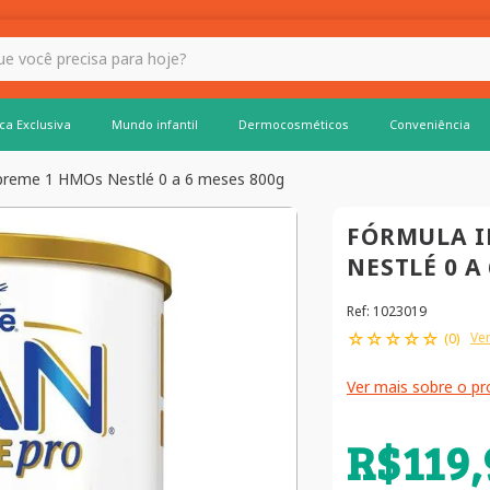
 hoje?
ca Exclusiva
Mundo infantil
Dermocosméticos
Conveniência
upreme 1 HMOs Nestlé 0 a 6 meses 800g
FÓRMULA I
NESTLÉ 0 A
Ref
:
1023019
☆
☆
☆
☆
☆
Ver
(
0
)
Ver mais sobre o p
R$
119
,