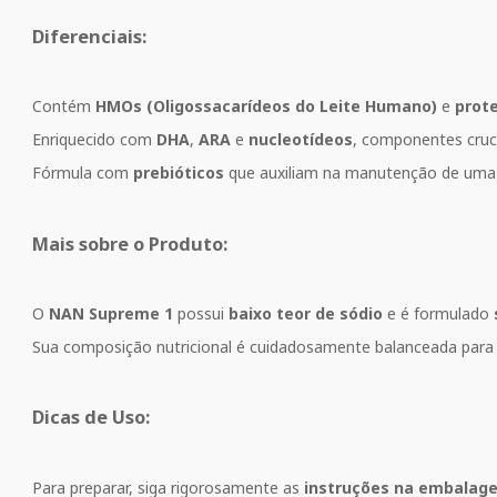
Diferenciais:
Contém
HMOs (Oligossacarídeos do Leite Humano)
e
prote
Enriquecido com
DHA
,
ARA
e
nucleotídeos
, componentes cruc
Fórmula com
prebióticos
que auxiliam na manutenção de uma fl
Mais sobre o Produto:
O
NAN Supreme 1
possui
baixo teor de sódio
e é formulado
Sua composição nutricional é cuidadosamente balanceada para 
Dicas de Uso:
Para preparar, siga rigorosamente as
instruções na embalag