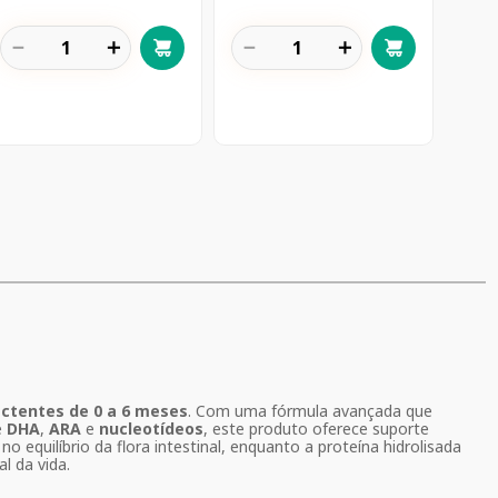
－
＋
－
＋
actentes de 0 a 6 meses
. Com uma fórmula avançada que
e
DHA
,
ARA
e
nucleotídeos
, este produto oferece suporte
no equilíbrio da flora intestinal, enquanto a proteína hidrolisada
l da vida.