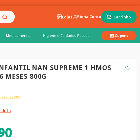
Lojas
Medicamentos
Higiene e Cuidados Pessoais
Cupons
NFANTIL NAN SUPREME 1 HMOS
 6 MESES 800G
 avaliações
roduto
90