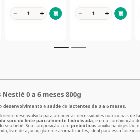
－
＋
－
＋
Nestlé 0 a 6 meses 800g
 o
desenvolvimento
e
saúde
de
lactentes de 0 a 6 meses
.
lmente desenvolvida para atender às necessidades nutricionais de
l
do soro do leite parcialmente hidrolisada
, e uma combinação d
o seu bebê. Sua composição com
prebióticos
auxilia na digestão e 
a, livre de açúcar, glúten e aromatizantes, ideal para essa fase inicia