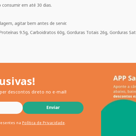
 consumir em até 30 dias.
agem, agitar bem antes de servir.
 Proteínas 9.5g, Carboidratos 60g, Gorduras Totais 26g, Gorduras Sat
usivas!
per descontos direto no e-mail!
Enviar
resentes na
Política de Privacidade
.