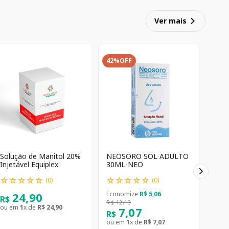
Ver mais
42%
OFF
Solução de Manitol 20%
NEOSORO SOL ADULTO
Injetável Equiplex
30ML-NEO
☆
☆
☆
☆
☆
☆
☆
☆
☆
☆
(
0
)
(
0
)
24
,
90
Economize
R$
5
,
06
R$
R$
12
,
13
ou em
1
x de
R$
24
,
90
7
,
07
R$
ou em
1
x de
R$
7
,
07