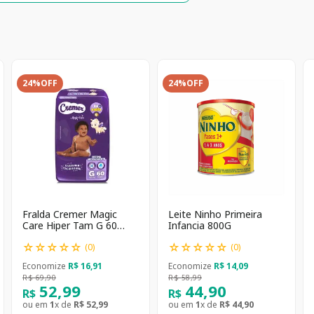
24%
OFF
24%
OFF
Fralda Cremer Magic
Leite Ninho Primeira
Care Hiper Tam G 60
Infancia 800G
unidades
☆
☆
☆
☆
☆
☆
☆
☆
☆
☆
(
0
)
(
0
)
Economize
R$
16
,
91
Economize
R$
14
,
09
R$
69
,
90
R$
58
,
99
52
,
99
44
,
90
R$
R$
ou em
1
x de
R$
52
,
99
ou em
1
x de
R$
44
,
90