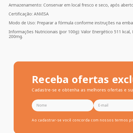
Armazenamento: Conservar em local fresco e seco, após aberto
Certificação: ANVISA
Modo de Uso: Preparar a fórmula conforme instruções na embal
Informações Nutricionais (por 100g): Valor Energético 511 kcal,
200mg.
Receba ofertas excl
Cadastre-se e obtenha as melhores ofertas e su
Ao cadastrar-se você concorda com nossos termos p