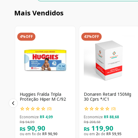
Mais Vendidos
4%
OFF
43%
OFF
Huggies Fralda Tripla
Donaren Retard 150Mg
Proteção Hiper M C/92
30 Cprs */C1
☆
☆
☆
☆
☆
☆
☆
☆
☆
☆
(
0
)
(
0
)
Economize
R$
4
,
09
Economize
R$
88
,
68
R$
94
,
99
R$
208
,
58
90
,
90
119
,
90
R$
R$
ou em
1
x de
R$
90
,
90
ou em
2
x de
R$
59
,
95