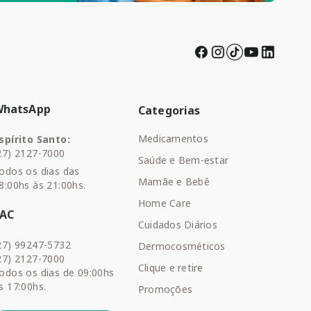
WhatsApp
Categorias
Medicamentos
spírito Santo:
27) 2127-7000
Saúde e Bem-estar
odos os dias das
Mamãe e Bebê
8:00hs às 21:00hs.
Home Care
SAC
Cuidados Diários
27) 99247-5732
Dermocosméticos
27) 2127-7000
Clique e retire
odos os dias de 09:00hs
s 17:00hs.
Promoções