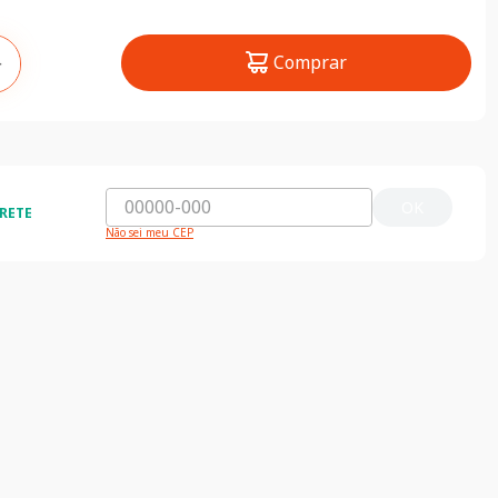
Comprar
＋
OK
RETE
Não sei meu CEP
Nossas Lojas
Compra segura
Encontre nossas lojas clicando aqui
Seus dados 100% s