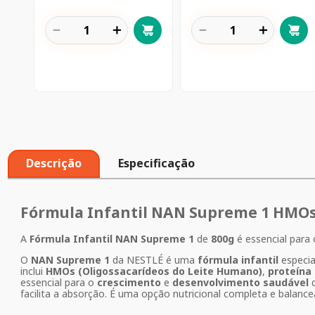
－
＋
－
＋
Descrição
Especificação
Fórmula Infantil NAN Supreme 1 HMOs 
A
Fórmula Infantil NAN Supreme 1
de
800g
é essencial para
O
NAN Supreme 1
da NESTLÉ é uma
fórmula infantil
especia
inclui
HMOs (Oligossacarídeos do Leite Humano)
,
proteína 
essencial para o
crescimento
e
desenvolvimento saudável
d
facilita a absorção. É uma opção nutricional completa e balancead