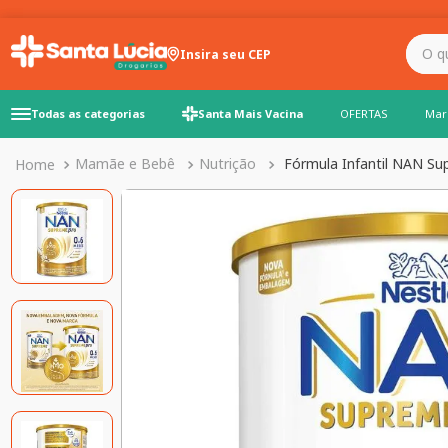
O que você precisa para
Insira seu CEP
Todas as categorias
Santa Mais Vacina
OFERTAS
Mar
Mamãe e Bebê
Nutrição
Fórmula Infantil NAN S