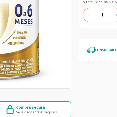
ou em
2
x de
R$
59
,
95
－
CONSULTAR F
e segura
5% de desconto
Brasil
5% de desconto na primeira compra