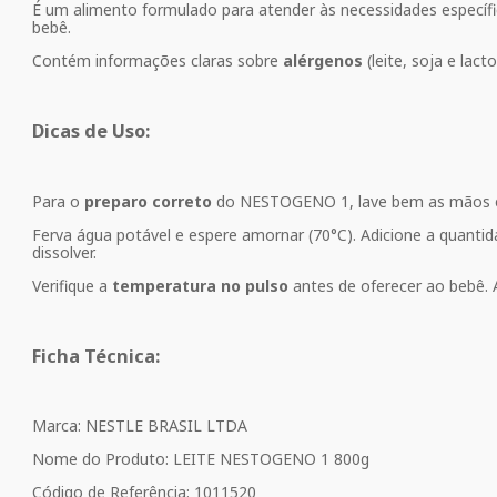
É um alimento formulado para atender às necessidades específ
bebê.
Contém informações claras sobre
alérgenos
(leite, soja e lact
Dicas de Uso:
Para o
preparo correto
do NESTOGENO 1, lave bem as mãos e to
Ferva água potável e espere amornar (70°C). Adicione a quant
dissolver.
Verifique a
temperatura no pulso
antes de oferecer ao bebê. 
Ficha Técnica:
Marca: NESTLE BRASIL LTDA
Nome do Produto: LEITE NESTOGENO 1 800g
Código de Referência: 1011520