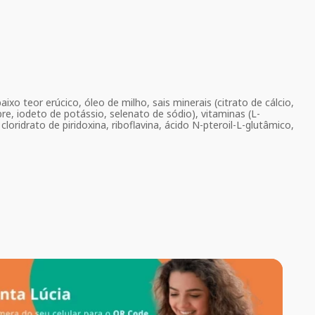
xo teor erúcico, óleo de milho, sais minerais (citrato de cálcio,
bre, iodeto de potássio, selenato de sódio), vitaminas (L-
oridrato de piridoxina, riboflavina, ácido N-pteroil-L-glutâmico,