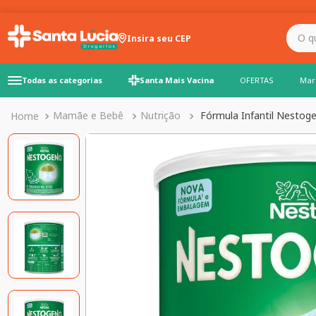
O que você precisa para
Insira seu CEP
Todas as categorias
Santa Mais Vacina
OFERTAS
Mar
Mamãe e Bebê
Nutrição
Fórmula Infantil Nestog