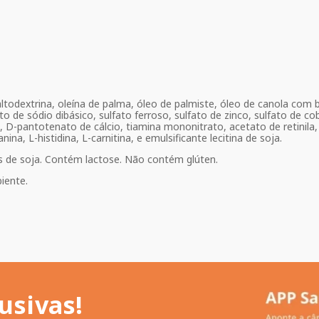
odextrina, oleína de palma, óleo de palmiste, óleo de canola com bai
to de sódio dibásico, sulfato ferroso, sulfato de zinco, sulfato de co
 D-pantotenato de cálcio, tiamina mononitrato, acetato de retinila, cl
nina, L-histidina, L-carnitina, e emulsificante lecitina de soja.
os de soja. Contém lactose. Não contém glúten.
iente.
usivas!