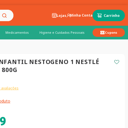
Lojas
Medicamentos
Higiene e Cuidados Pessoais
Cupons
NFANTIL NESTOGENO 1 NESTLÉ
S 800G
 avaliações
roduto
9