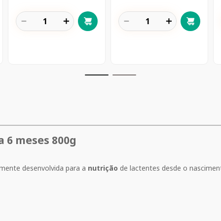
－
＋
－
＋
 a 6 meses 800g
mente desenvolvida para a
nutrição
de lactentes desde o nasciment