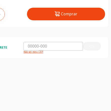
Comprar
＋
OK
RETE
Não sei meu CEP
jas
Compra segura
as lojas clicando aqui
Seus dados 100% seguros