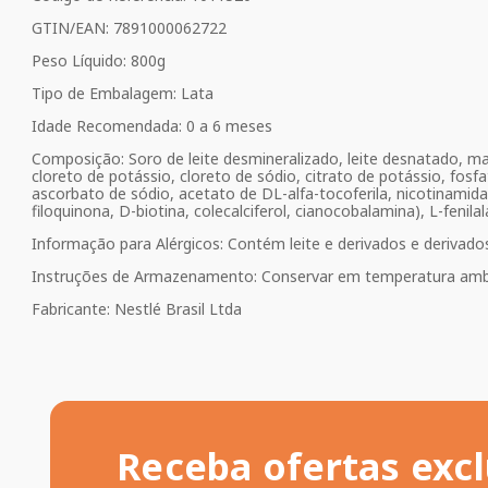
GTIN/EAN: 7891000062722
Peso Líquido: 800g
Tipo de Embalagem: Lata
Idade Recomendada: 0 a 6 meses
Composição: Soro de leite desmineralizado, leite desnatado, malt
cloreto de potássio, cloreto de sódio, citrato de potássio, fosfa
ascorbato de sódio, acetato de DL-alfa-tocoferila, nicotinamida,
filoquinona, D-biotina, colecalciferol, cianocobalamina), L-fenilala
Informação para Alérgicos: Contém leite e derivados e derivad
Instruções de Armazenamento: Conservar em temperatura amb
Fabricante: Nestlé Brasil Ltda
Receba ofertas excl