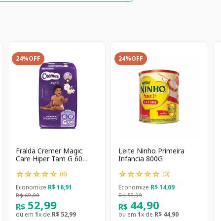
24%
OFF
24%
OFF
Fralda Cremer Magic
Leite Ninho Primeira
Care Hiper Tam G 60
Infancia 800G
unidades
☆
☆
☆
☆
☆
☆
☆
☆
☆
☆
(
0
)
(
0
)
Economize
R$
16
,
91
Economize
R$
14
,
09
R$
69
,
90
R$
58
,
99
52
,
99
44
,
90
R$
R$
ou em
1
x de
R$
52
,
99
ou em
1
x de
R$
44
,
90