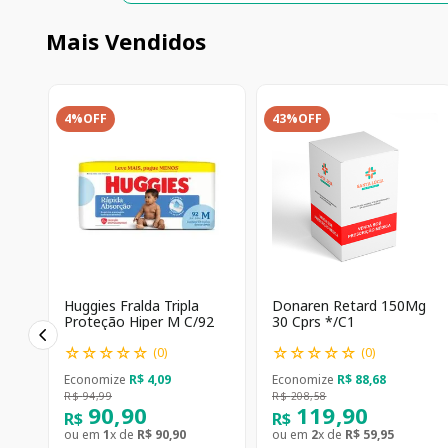
Mais Vendidos
4%
OFF
43%
OFF
Huggies Fralda Tripla
Donaren Retard 150Mg
Proteção Hiper M C/92
30 Cprs */C1
☆
☆
☆
☆
☆
☆
☆
☆
☆
☆
(
0
)
(
0
)
Economize
R$
4
,
09
Economize
R$
88
,
68
R$
94
,
99
R$
208
,
58
90
,
90
119
,
90
R$
R$
ou em
1
x de
R$
90
,
90
ou em
2
x de
R$
59
,
95