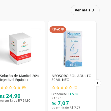
Ver mais
42%
OFF
Solução de Manitol 20%
NEOSORO SOL ADULTO
Injetável Equiplex
30ML-NEO
☆
☆
☆
☆
☆
☆
☆
☆
☆
☆
(
0
)
(
0
)
24
,
90
Economize
R$
5
,
06
R$
R$
12
,
13
ou em
1
x de
R$
24
,
90
7
,
07
R$
ou em
1
x de
R$
7
,
07