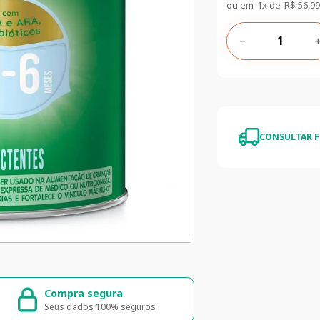
ou em
1
x de
R$
56
,
99
－
CONSULTAR F
5% de desconto
Nossas Lo
5% de desconto na primeira compra
Encontre noss