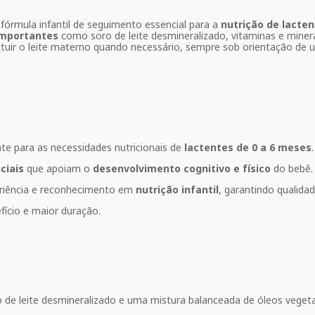
órmula infantil de seguimento essencial para a
nutrição de lacte
importantes
como soro de leite desmineralizado, vitaminas e miner
ituir o leite materno quando necessário, sempre sob orientação de
nte para as necessidades nutricionais de
lactentes de 0 a 6 meses
.
ciais
que apoiam o
desenvolvimento cognitivo e físico
do bebê.
riência e reconhecimento em
nutrição infantil
, garantindo qualida
ício e maior duração.
 de leite desmineralizado e uma mistura balanceada de óleos vegetai