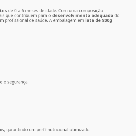
ntes
de 0 a 6 meses de idade. Com uma composição
ais que contribuem para o
desenvolvimento adequado
do
 um profissional de saúde. A embalagem em
lata de 800g
de e segurança.
s, garantindo um perfil nutricional otimizado.