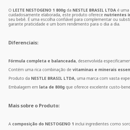
O
LEITE NESTOGENO 1 800g
da
NESTLE BRASIL LTDA
é uma f
cuidadosamente elaborada, este produto oferece
nutrientes 
seu bebê. É uma escolha confiável para complementar ou subst
garante praticidade e um bom rendimento para o dia a dia.
Diferenciais:
Fórmula completa e balanceada
, desenvolvida especificame
Contém uma rica combinação de
vitaminas e minerais essen
Produto da
NESTLE BRASIL LTDA
, uma marca com vasta expe
Embalagem em
lata de 800g
que oferece excelente custo-benef
Mais sobre o Produto:
A
composição do NESTOGENO 1
inclui ingredientes como soro