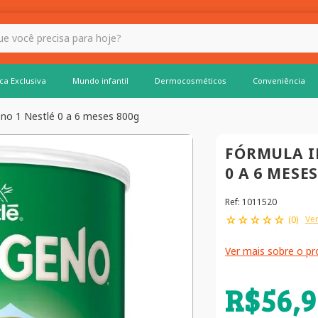
 hoje?
ca Exclusiva
Mundo infantil
Dermocosméticos
Conveniência
eno 1 Nestlé 0 a 6 meses 800g
FÓRMULA I
0 A 6 MESE
Ref
:
1011520
☆
☆
☆
☆
☆
Ver
(
0
)
Ver mais sobre o p
R$
56
,
9