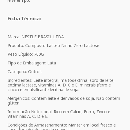
leite em pó.
Ficha Técnica:
Marca: NESTLE BRASIL LTDA
Produto: Composto Lacteo Ninho Zero Lactose
Peso Líquido: 700G
Tipo de Embalagem: Lata
Categoria: Outros
Ingredientes: Leite integral, maltodextrina, soro de leite,
enzima lactase, vitaminas A, D, C e E, minerais (ferro e
zinco) e emulsificante lecitina de soja.
Alergênicos: Contém leite e derivados de soja. Não contém
glúten.
Informação Nutricional: Rico em Cálcio, Ferro, Zinco e
Vitaminas A, C, D e E.
Condições de Armazenamento: Manter em local fresco e
seco, fora do alcance de crianças.