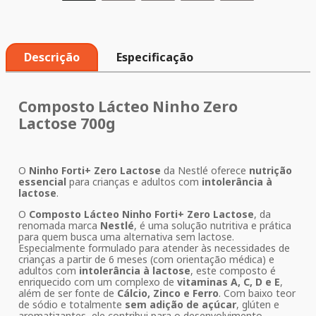
Descrição
Especificação
Composto Lácteo Ninho Zero
Lactose 700g
O
Ninho Forti+ Zero Lactose
da Nestlé oferece
nutrição
essencial
para crianças e adultos com
intolerância à
lactose
.
O
Composto Lácteo Ninho Forti+ Zero Lactose
, da
renomada marca
Nestlé
, é uma solução nutritiva e prática
para quem busca uma alternativa sem lactose.
Especialmente formulado para atender às necessidades de
crianças a partir de 6 meses (com orientação médica) e
adultos com
intolerância à lactose
, este composto é
enriquecido com um complexo de
vitaminas A, C, D e E
,
além de ser fonte de
Cálcio, Zinco e Ferro
. Com baixo teor
de sódio e totalmente
sem adição de açúcar
, glúten e
aromatizantes, ele contribui para o desenvolvimento