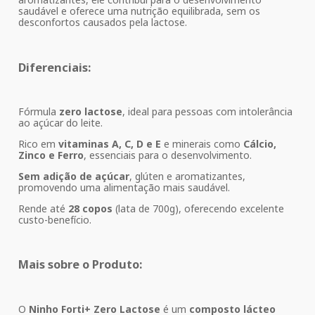
saudável e oferece uma nutrição equilibrada, sem os
desconfortos causados pela lactose.
Diferenciais:
Fórmula
zero lactose
, ideal para pessoas com intolerância
ao açúcar do leite.
Rico em
vitaminas A, C, D e E
e minerais como
Cálcio,
Zinco e Ferro
, essenciais para o desenvolvimento.
Sem adição de açúcar
, glúten e aromatizantes,
promovendo uma alimentação mais saudável.
Rende até
28 copos
(lata de 700g), oferecendo excelente
custo-benefício.
Mais sobre o Produto:
O
Ninho Forti+ Zero Lactose
é um
composto lácteo