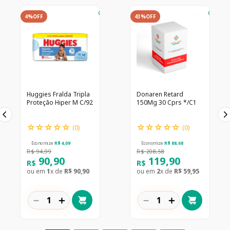
4%
OFF
43%
OFF
Huggies Fralda Tripla
Donaren Retard
Proteção Hiper M C/92
150Mg 30 Cprs */C1
☆
☆
☆
☆
☆
☆
☆
☆
☆
☆
(
0
)
(
0
)
Economize
R$
4
,
09
Economize
R$
88
,
68
R$
94
,
99
R$
208
,
58
90
,
90
119
,
90
R$
R$
ou em
1
x de
R$
90
,
90
ou em
2
x de
R$
59
,
95
－
＋
－
＋