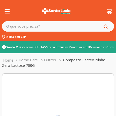
O que você precisa?
Insira seu CEP
Santa Mais Vacina
OFERTAS
Marca Exclusiva
Mundo infantil
Dermocosméticos
Home Care
Outros
Composto Lacteo Ninho
Zero Lactose 700G