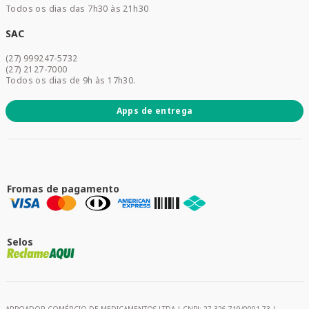
Todos os dias das 7h30 às 21h30
Cuidados Diários
Dermocosméticos
SAC
Acesse sua conta
(27) 999247-5732
Promoções
(27) 2127-7000
Todos os dias de 9h às 17h30.
Apps de entrega
Fromas de pagamento
Selos