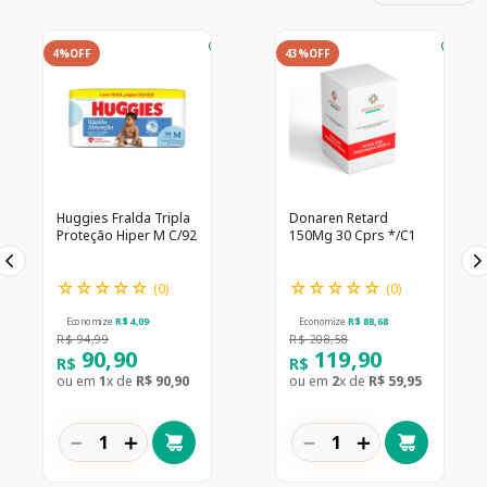
4%
OFF
43%
OFF
Huggies Fralda Tripla
Donaren Retard
Proteção Hiper M C/92
150Mg 30 Cprs */C1
☆
☆
☆
☆
☆
☆
☆
☆
☆
☆
(
0
)
(
0
)
Economize
R$
4
,
09
Economize
R$
88
,
68
R$
94
,
99
R$
208
,
58
90
,
90
119
,
90
R$
R$
ou em
1
x de
R$
90
,
90
ou em
2
x de
R$
59
,
95
－
＋
－
＋