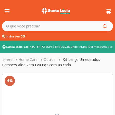
O que você precisa?
Insira seu CEP
Santa Mais Vacina
OFERTAS
Marca Exclusiva
Mundo infantil
Dermocosméticos
Home Care
Outros
Kit Lenço Umedecidos
Pampers Aloe Vera Lv4 Pg3 com 48 cada
6%