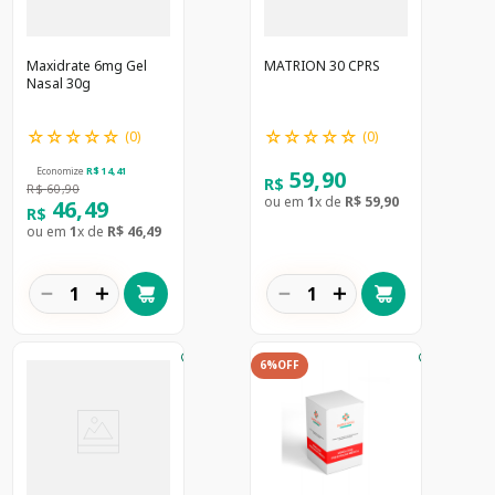
Maxidrate 6mg Gel
MATRION 30 CPRS
Nasal 30g
☆
☆
☆
☆
☆
☆
☆
☆
☆
☆
(
0
)
(
0
)
59
,
90
Economize
R$
14
,
41
R$
R$
60
,
90
ou em
1
x de
R$
59
,
90
46
,
49
R$
ou em
1
x de
R$
46
,
49
－
＋
－
＋
6%
OFF