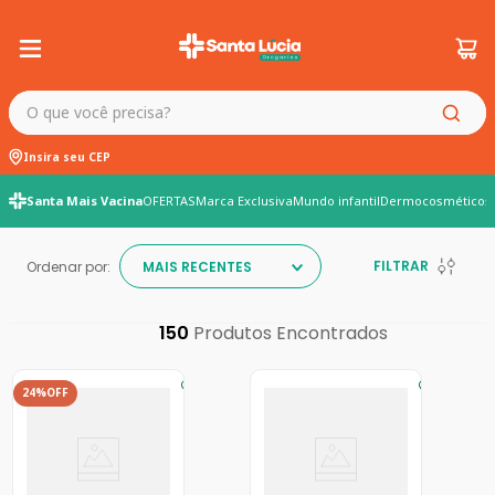
O que você precisa?
Insira seu CEP
Santa Mais Vacina
OFERTAS
Marca Exclusiva
Mundo infantil
Dermocosméticos
FILTRAR
Ordenar por:
MAIS RECENTES
150
24%
OFF