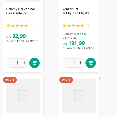
Belamy Gel Vaginal
Venzer Hct
Hidratante 79g
16Mg+12,5Mg 90
Cprs
☆
☆
☆
☆
☆
☆
☆
☆
☆
☆
(
0
)
(
0
)
92
,
99
Economize
R$
12
,
45
R$
R$
204
,
44
ou em
1
x de
R$
92
,
99
191
,
99
R$
ou em
3
x de
R$
63
,
99
－
＋
－
＋
6%
OFF
0%
OFF