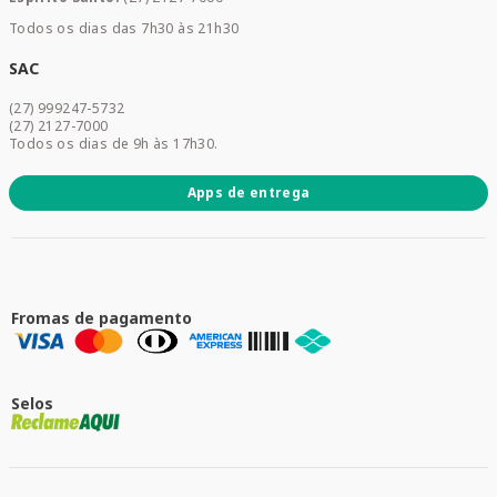
Home Care
Todos os dias das 7h30 às 21h30
Cuidados Diários
Dermocosméticos
SAC
Acesse sua conta
(27) 999247-5732
Promoções
(27) 2127-7000
Todos os dias de 9h às 17h30.
Apps de entrega
Fromas de pagamento
Selos