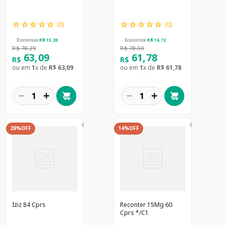
☆
☆
☆
☆
☆
☆
☆
☆
☆
☆
(
0
)
(
0
)
Economize
R$
15
,
20
Economize
R$
16
,
72
R$
78
,
29
R$
78
,
50
63
,
09
61
,
78
R$
R$
ou em
1
x de
R$
63
,
09
ou em
1
x de
R$
61
,
78
－
＋
－
＋
28%
OFF
14%
OFF
Iziz 84 Cprs
Reconter 15Mg 60
Cprs */C1