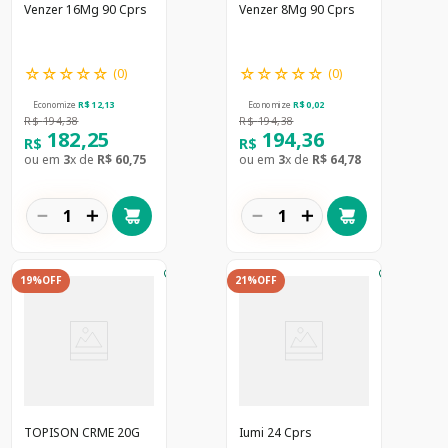
Venzer 16Mg 90 Cprs
Venzer 8Mg 90 Cprs
☆
☆
☆
☆
☆
☆
☆
☆
☆
☆
(
0
)
(
0
)
Economize
R$
12
,
13
Economize
R$
0
,
02
R$
194
,
38
R$
194
,
38
182
,
25
194
,
36
R$
R$
ou em
3
x de
R$
60
,
75
ou em
3
x de
R$
64
,
78
－
＋
－
＋
19%
OFF
21%
OFF
TOPISON CRME 20G
Iumi 24 Cprs