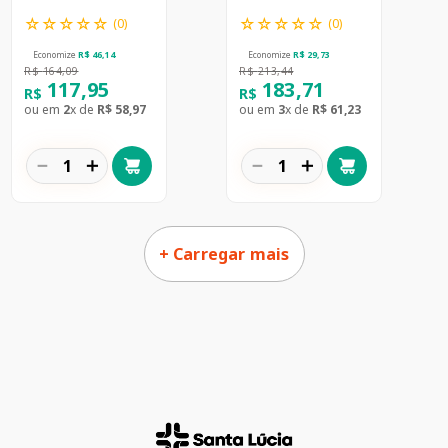
☆
☆
☆
☆
☆
☆
☆
☆
☆
☆
(
0
)
(
0
)
Economize
R$
46
,
14
Economize
R$
29
,
73
R$
164
,
09
R$
213
,
44
117
,
95
183
,
71
R$
R$
ou em
2
x de
R$
58
,
97
ou em
3
x de
R$
61
,
23
－
＋
－
＋