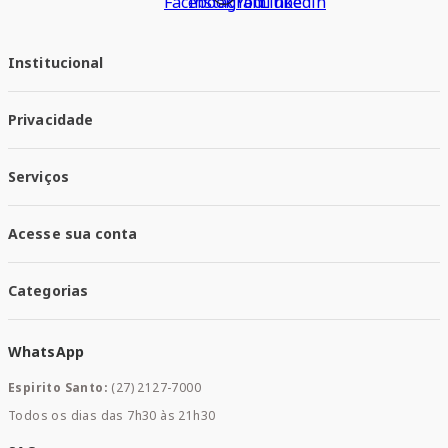
Institucional
Quem Somos
Privacidade
Trabalhe conosco
Responsabilidade Social
Política de Privacidade
Nossas Lojas
Serviços
Política de Entrega
Trocas e Devoluções
Santa Mais Vacinas
Acesse sua conta
Santa Mais Exames
Santa Mais Serviços
Minha Conta
Santa Mais Convenios
Categorias
Meus Pedidos
Medicamentos
WhatsApp
Saúde e Bem-estar
Mamães e Bebê
Espirito Santo:
(27) 2127-7000
Home Care
Todos os dias das 7h30 às 21h30
Cuidados Diários