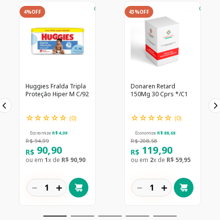
4%
OFF
43%
OFF
Huggies Fralda Tripla
Donaren Retard
Proteção Hiper M C/92
150Mg 30 Cprs */C1
☆
☆
☆
☆
☆
☆
☆
☆
☆
☆
(
0
)
(
0
)
Economize
R$
4
,
09
Economize
R$
88
,
68
R$
94
,
99
R$
208
,
58
90
,
90
119
,
90
R$
R$
ou em
1
x de
R$
90
,
90
ou em
2
x de
R$
59
,
95
－
＋
－
＋