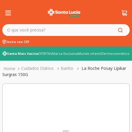
O que você precisa?
Insira seu CEP
Santa Mais Vacina
OFERTAS
Marca Exclusiva
Mundo infantil
Dermocosméticos
Cuidados Diários
Banho
La Roche Posay Lipikar
Surgras 150G