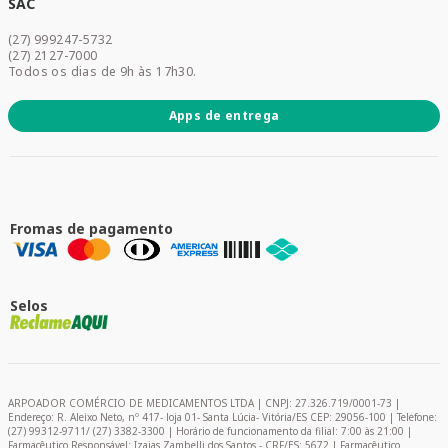
Dermocosméticos
SAC
Acesse sua conta
(27) 999247-5732
Promoções
(27) 2127-7000
Todos os dias de 9h às 17h30.
Apps de entrega
Fromas de pagamento
Selos
ARPOADOR COMÉRCIO DE MEDICAMENTOS LTDA | CNPJ: 27.326.719/0001-73 |
Endereço: R. Aleixo Neto, nº 417- loja 01- Santa Lúcia- Vitória/ES CEP: 29056-100 | Telefone:
(27) 99312-9711/ (27) 3382-3300 | Horário de funcionamento da filial: 7:00 às 21:00 |
Farmacêutico Responsável: Izaias Zambelli dos Santos - CRF/ES: 5672 | Farmacêutico