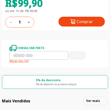
R$
99
,
90
ou em
1
x de
R$
99
,
90
Comprar
－
＋
CONSULTAR FRETE
OK
Não sei meu CEP
5% de desconto
5% de desconto na primeira compra
Mais Vendidos
Ver mais