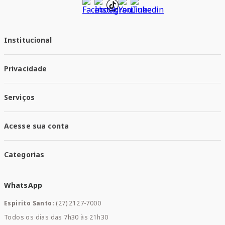
Institucional
Quem Somos
Privacidade
Trabalhe conosco
Responsabilidade Social
Política de Privacidade
Nossas Lojas
Serviços
Política de Entrega
Trocas e Devoluções
Santa Mais Vacinas
Acesse sua conta
Santa Mais Exames
Santa Mais Serviços
Minha Conta
Santa Mais Convenios
Categorias
Meus Pedidos
Medicamentos
WhatsApp
Saúde e Bem-estar
Mamães e Bebê
Espirito Santo:
(27) 2127-7000
Home Care
Todos os dias das 7h30 às 21h30
Cuidados Diários