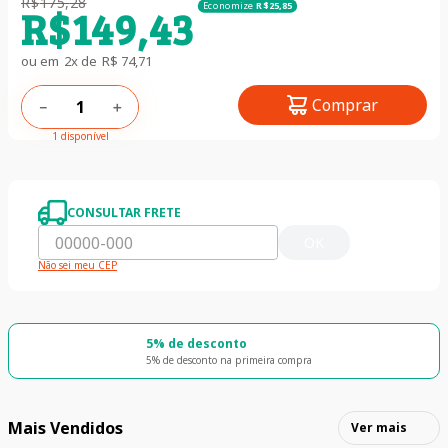
R$
175
,
28
Economize
R$
25
,
85
R$
149
,
43
ou em
2
x de
R$
74
,
71
Comprar
－
＋
1 disponível
CONSULTAR FRETE
OK
Não sei meu CEP
5% de desconto
5% de desconto na primeira compra
Mais Vendidos
Ver mais