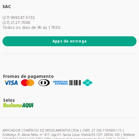
Dermocosméticos
SAC
Acesse sua conta
(27) 999247-5732
Promoções
(27) 2127-7000
Todos os dias de 9h às 17h30.
Apps de entrega
Fromas de pagamento
Selos
ARPOADOR COMÉRCIO DE MEDICAMENTOS LTDA | CNPJ: 27.326.719/0001-73 |
Endereço: R. Aleixo Neto, nº 417- loja 01- Santa Lúcia- Vitória/ES CEP: 29056-100 | Telefone: