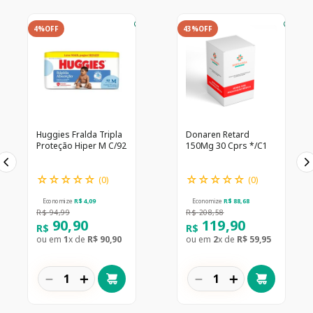
4%
OFF
43%
OFF
Huggies Fralda Tripla
Donaren Retard
Proteção Hiper M C/92
150Mg 30 Cprs */C1
☆
☆
☆
☆
☆
☆
☆
☆
☆
☆
(
0
)
(
0
)
Economize
R$
4
,
09
Economize
R$
88
,
68
R$
94
,
99
R$
208
,
58
90
,
90
119
,
90
R$
R$
ou em
1
x de
R$
90
,
90
ou em
2
x de
R$
59
,
95
－
＋
－
＋