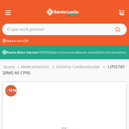
O que você precisa?
Insira seu CEP
Santa Mais Vacina
OFERTAS
Marca Exclusiva
Mundo infantil
Dermocosméticos
Medicamentos
Sistema Cardiovascular
LIPISTAT
20MG 60 CPRS
15%