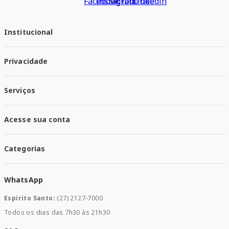
Institucional
Quem Somos
Privacidade
Trabalhe conosco
Responsabilidade Social
Política de Privacidade
Nossas Lojas
Serviços
Política de Entrega
Trocas e Devoluções
Santa Mais Vacinas
Acesse sua conta
Santa Mais Exames
Santa Mais Serviços
Minha Conta
Santa Mais Convenios
Categorias
Meus Pedidos
Medicamentos
WhatsApp
Saúde e Bem-estar
Mamães e Bebê
Espirito Santo:
(27) 2127-7000
Home Care
Todos os dias das 7h30 às 21h30
Cuidados Diários