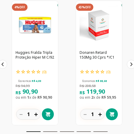
4%
OFF
43%
OFF
Huggies Fralda Tripla
Donaren Retard
Proteção Hiper M C/92
150Mg 30 Cprs */C1
☆
☆
☆
☆
☆
☆
☆
☆
☆
☆
(
0
)
(
0
)
Economize
R$
4
,
09
Economize
R$
88
,
68
R$
94
,
99
R$
208
,
58
90
,
90
119
,
90
R$
R$
ou em
1
x de
R$
90
,
90
ou em
2
x de
R$
59
,
95
－
＋
－
＋