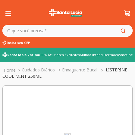
O que você precisa?
Insira seu CEP
Santa Mais Vacina
OFERTAS
Marca Exclusiva
Mundo infantil
Dermocosméticos
Cuidados Diários
Enxaguante Bucal
LISTERINE
COOL MINT 250ML