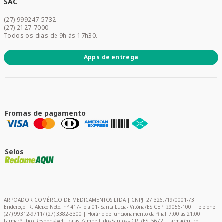
Dermocosméticos
SAC
Acesse sua conta
(27) 999247-5732
Promoções
(27) 2127-7000
Todos os dias de 9h às 17h30.
Apps de entrega
Fromas de pagamento
Selos
ARPOADOR COMÉRCIO DE MEDICAMENTOS LTDA | CNPJ: 27.326.719/0001-73 |
Endereço: R. Aleixo Neto, nº 417- loja 01- Santa Lúcia- Vitória/ES CEP: 29056-100 | Telefone:
(27) 99312-9711/ (27) 3382-3300 | Horário de funcionamento da filial: 7:00 às 21:00 |
Farmacêutico Responsável: Izaias Zambelli dos Santos - CRF/ES: 5672 | Farmacêutico