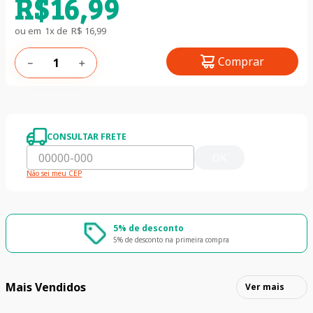
R$
16
,
99
ou em
1
x de
R$
16
,
99
Comprar
－
＋
CONSULTAR FRETE
OK
Não sei meu CEP
5% de desconto
5% de desconto na primeira compra
Mais Vendidos
Ver mais