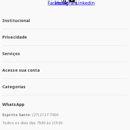
Institucional
Quem Somos
Privacidade
Trabalhe conosco
Responsabilidade Social
Política de Privacidade
Nossas Lojas
Serviços
Política de Entrega
Trocas e Devoluções
Santa Mais Vacinas
Acesse sua conta
Santa Mais Exames
Santa Mais Serviços
Minha Conta
Santa Mais Convenios
Categorias
Meus Pedidos
Medicamentos
WhatsApp
Saúde e Bem-estar
Mamães e Bebê
Espirito Santo:
(27) 2127-7000
Home Care
Todos os dias das 7h30 às 21h30
Cuidados Diários