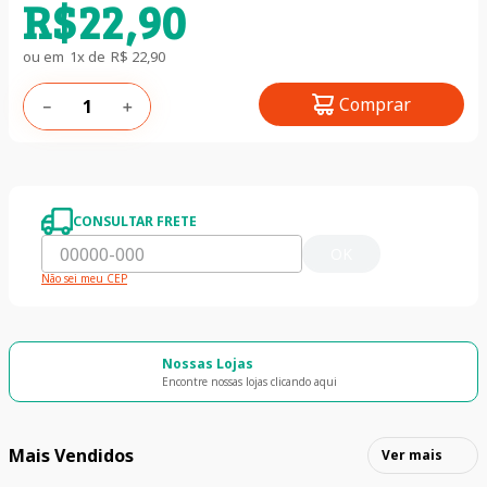
R$
22
,
90
ou em
1
x de
R$
22
,
90
Comprar
－
＋
CONSULTAR FRETE
OK
Não sei meu CEP
Nossas Lojas
Encontre nossas lojas clicando aqui
Mais Vendidos
Ver mais