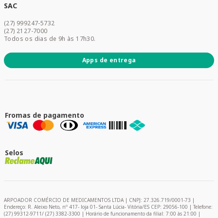
Dermocosméticos
SAC
Acesse sua conta
(27) 999247-5732
Promoções
(27) 2127-7000
Todos os dias de 9h às 17h30.
Apps de entrega
Fromas de pagamento
Selos
ARPOADOR COMÉRCIO DE MEDICAMENTOS LTDA | CNPJ: 27.326.719/0001-73 |
Endereço: R. Aleixo Neto, nº 417- loja 01- Santa Lúcia- Vitória/ES CEP: 29056-100 | Telefone:
(27) 99312-9711/ (27) 3382-3300 | Horário de funcionamento da filial: 7:00 às 21:00 |