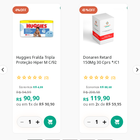
4%
OFF
43%
OFF
Huggies Fralda Tripla
Donaren Retard
Proteção Hiper M C/92
150Mg 30 Cprs */C1
☆
☆
☆
☆
☆
☆
☆
☆
☆
☆
(
0
)
(
0
)
Economize
R$
4
,
09
Economize
R$
88
,
68
R$
94
,
99
R$
208
,
58
90
,
90
119
,
90
R$
R$
ou em
1
x de
R$
90
,
90
ou em
2
x de
R$
59
,
95
－
＋
－
＋