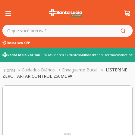
O que você precisa?
Insira seu CEP
Santa Mais Vacina
OFERTAS
Marca Exclusiva
Mundo infantil
Dermocosméticos
Cuidados Diários
Enxaguante Bucal
LISTERINE
ZERO TARTAR CONTROL 250ML @