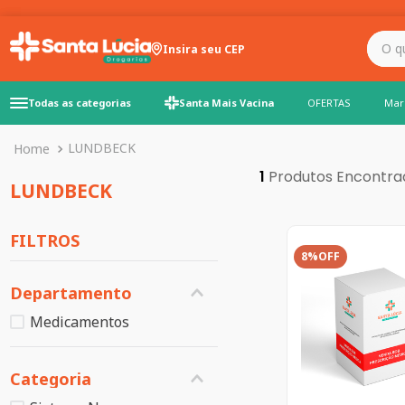
O que você precisa para
Insira seu CEP
Todas as categorias
Santa Mais Vacina
OFERTAS
Mar
LUNDBECK
1
LUNDBECK
FILTROS
8%
OFF
Departamento
Medicamentos
Categoria