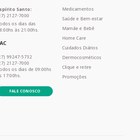
Medicamentos
spírito Santo:
27) 2127-7000
Saúde e Bem-estar
odos os dias das
Mamãe e Bebê
8:00hs às 21:00hs.
Home Care
SAC
Cuidados Diários
27) 99247-5732
Dermocosméticos
27) 2127-7000
Clique e retire
odos os dias de 09:00hs
s 17:00hs.
Promoções
FALE CONOSCO