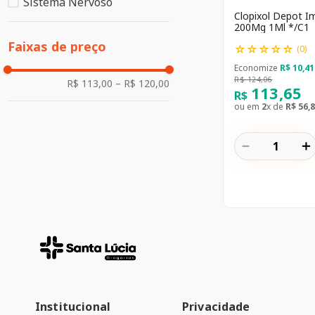
Sistema Nervoso
Clopixol Depot I
200Mg 1Ml */C1
Faixas de preço
☆
☆
☆
☆
☆
(
0
)
Economize
R$
10
,
41
R$
124
,
06
R$ 113,00
–
R$ 120,00
113
,
65
R$
ou em
2
x de
R$
56
,
8
－
＋
Institucional
Privacidade