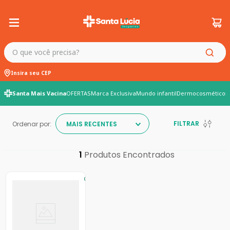
O que você precisa?
Insira seu CEP
Santa Mais Vacina
OFERTAS
Marca Exclusiva
Mundo infantil
Dermocosméticos
FILTRAR
Ordenar por:
MAIS RECENTES
1