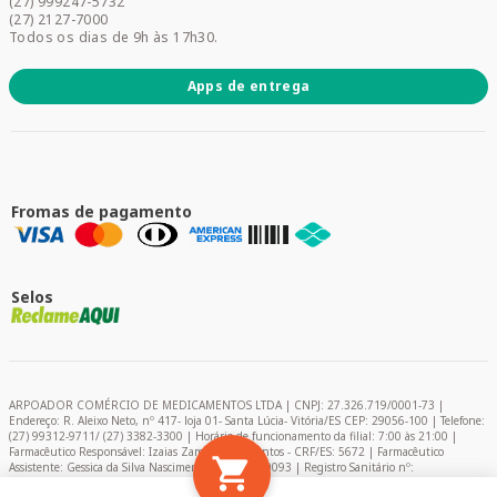
(27) 999247-5732
Promoções
(27) 2127-7000
Todos os dias de 9h às 17h30.
Apps de entrega
Fromas de pagamento
Selos
ARPOADOR COMÉRCIO DE MEDICAMENTOS LTDA | CNPJ: 27.326.719/0001-73 |
Endereço: R. Aleixo Neto, nº 417- loja 01- Santa Lúcia- Vitória/ES CEP: 29056-100 | Telefone:
(27) 99312-9711/ (27) 3382-3300 | Horário de funcionamento da filial: 7:00 às 21:00 |
Farmacêutico Responsável: Izaias Zambelli dos Santos - CRF/ES: 5672 | Farmacêutico
Assistente: Gessica da Silva Nascimento – CRF/ES: 9093 | Registro Sanitário nº:
2024849/2020 | AFE: 0.11366-0 | Encarregado de Proteção de Dados (DPO) - Pablo Felipe