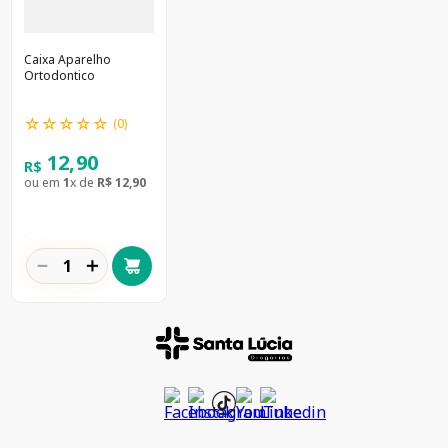
Caixa Aparelho
Ortodontico
☆
☆
☆
☆
☆
(
0
)
12
,
90
R$
ou em
1
x de
R$
12
,
90
－
＋