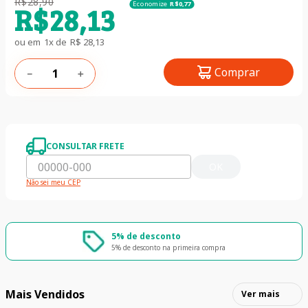
R$
28
,
90
Economize
R$
0
,
77
R$
28
,
13
ou em
1
x de
R$
28
,
13
Comprar
－
＋
CONSULTAR FRETE
OK
Não sei meu CEP
5% de desconto
5% de desconto na primeira compra
Mais Vendidos
Ver mais