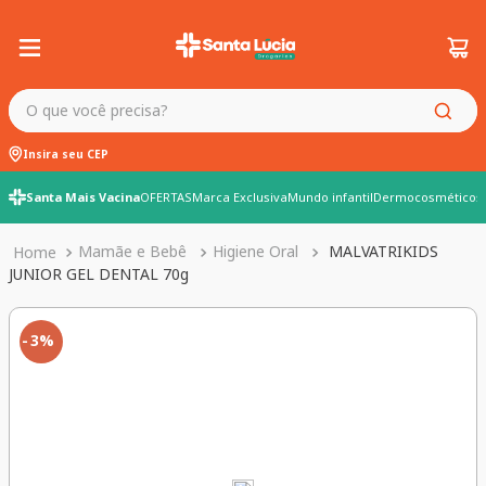
O que você precisa?
Insira seu CEP
Santa Mais Vacina
OFERTAS
Marca Exclusiva
Mundo infantil
Dermocosméticos
Mamãe e Bebê
Higiene Oral
MALVATRIKIDS
JUNIOR GEL DENTAL 70g
3%