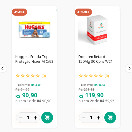
4%
OFF
43%
OFF
Huggies Fralda Tripla
Donaren Retard
Proteção Hiper M C/92
150Mg 30 Cprs */C1
☆
☆
☆
☆
☆
☆
☆
☆
☆
☆
(
0
)
(
0
)
Economize
R$
4
,
09
Economize
R$
88
,
68
R$
94
,
99
R$
208
,
58
90
,
90
119
,
90
R$
R$
ou em
1
x de
R$
90
,
90
ou em
2
x de
R$
59
,
95
－
＋
－
＋