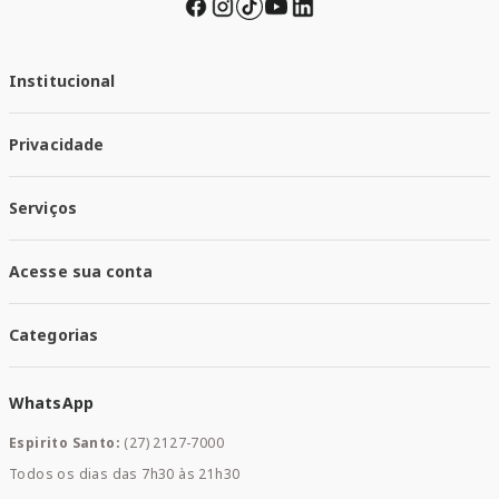
Institucional
Quem Somos
Privacidade
Trabalhe conosco
Responsabilidade Social
Política de Privacidade
Nossas Lojas
Serviços
Política de Entrega
Trocas e Devoluções
Santa Mais Vacinas
Acesse sua conta
Santa Mais Exames
Santa Mais Serviços
Minha Conta
Santa Mais Convenios
Categorias
Meus Pedidos
Medicamentos
WhatsApp
Saúde e Bem-estar
Mamães e Bebê
Espirito Santo:
(27) 2127-7000
Home Care
Todos os dias das 7h30 às 21h30
Cuidados Diários