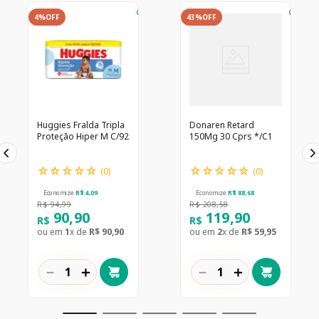
4%
OFF
43%
OFF
Huggies Fralda Tripla
Donaren Retard
Proteção Hiper M C/92
150Mg 30 Cprs */C1
☆
☆
☆
☆
☆
☆
☆
☆
☆
☆
(
0
)
(
0
)
Economize
R$
4
,
09
Economize
R$
88
,
68
R$
94
,
99
R$
208
,
58
90
,
90
119
,
90
R$
R$
ou em
1
x de
R$
90
,
90
ou em
2
x de
R$
59
,
95
－
＋
－
＋