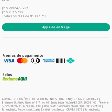
Acesse sua conta
(27) 999247-5732
Promoções
(27) 2127-7000
Todos os dias de 9h às 17h30.
Apps de entrega
Fromas de pagamento
Selos
ARPOADOR COMÉRCIO DE MEDICAMENTOS LTDA | CNPJ: 27.326.719/0001-73 |
Endereço: R. Aleixo Neto, nº 417- loja 01- Santa Lúcia- Vitória/ES CEP: 29056-100 | Telefone:
(27) 99312-9711/ (27) 3382-3300 | Horário de funcionamento da filial: 7:00 às 21:00 |
Farmacêutico Responsável: Izaias Zambelli dos Santos - CRF/ES: 5672 | Farmacêutico