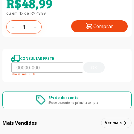
R$
48
,
99
ou em
1
x de
R$
48
,
99
Comprar
－
＋
CONSULTAR FRETE
OK
Não sei meu CEP
5% de desconto
5% de desconto na primeira compra
Mais Vendidos
Ver mais