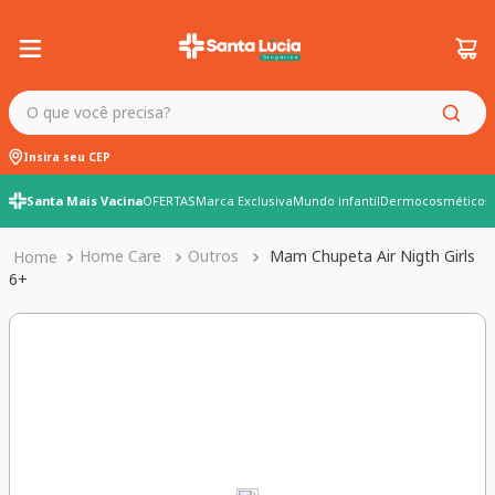
O que você precisa?
Insira seu CEP
Santa Mais Vacina
OFERTAS
Marca Exclusiva
Mundo infantil
Dermocosméticos
Home Care
Outros
Mam Chupeta Air Nigth Girls
6+