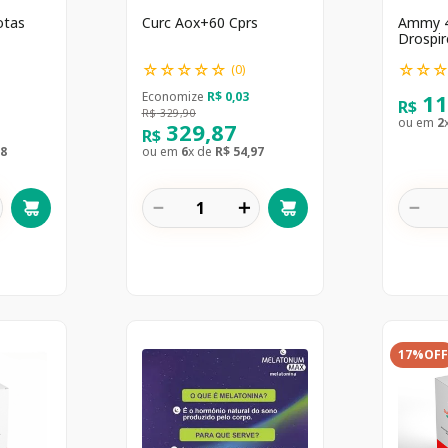
otas
Curc Aox+60 Cprs
Ammy 
Drospi
compri
☆
☆
☆
☆
☆
☆
☆
(
0
)
1
Economize
R$
0
,
03
R$
R$
329
,
90
ou em
2
329
,
87
R$
8
ou em
6
x de
R$
54
,
97
－
＋
－
17%
OFF