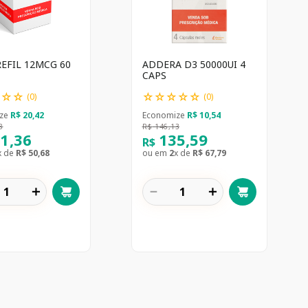
REFIL 12MCG 60
ADDERA D3 50000UI 4
CAPS
☆
☆
☆
☆
☆
☆
☆
☆
(
0
)
(
0
)
ze
R$
20
,
42
Economize
R$
10
,
54
8
R$
146
,
13
01
,
36
135
,
59
R$
x de
R$
50
,
68
ou em
2
x de
R$
67
,
79
＋
－
＋