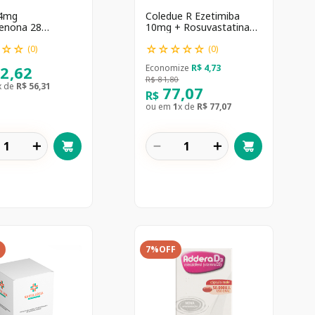
4mg
Coledue R Ezetimiba
renona 28
10mg + Rosuvastatina
midos
10mg 30 Caps
☆
☆
☆
☆
☆
☆
☆
☆
(
0
)
(
0
)
12
,
62
Economize
R$
4
,
73
R$
81
,
80
x de
R$
56
,
31
77
,
07
R$
ou em
1
x de
R$
77
,
07
＋
－
＋
7%
OFF