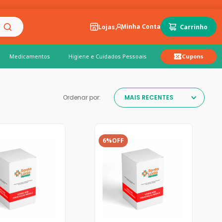
Lojas
Medicamentos
Higiene e Cuidados Pessoais
Cupons
Ordenar por:
MAIS RECENTES
6%
OFF