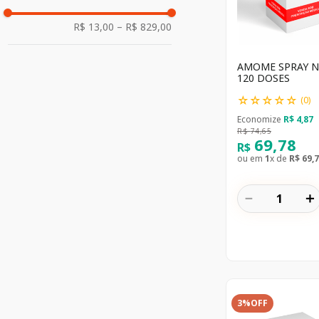
Tratamento Facial
Tratamento Corporal
R$ 13,00
–
R$ 829,00
Proteção Íntima
Cuidado Ocular
AMOME SPRAY N
120 DOSES
☆
☆
☆
☆
☆
(
0
)
Economize
R$
4
,
87
R$
74
,
65
69
,
78
R$
ou em
1
x de
R$
69
,
7
－
＋
3%
OFF