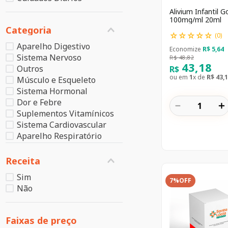
Alivium Infantil G
100mg/ml 20ml
Categoria
☆
☆
☆
☆
☆
(
0
)
Aparelho Digestivo
Economize
R$
5
,
64
Sistema Nervoso
R$
48
,
82
43
,
18
Outros
R$
ou em
1
x de
R$
43
,
1
Músculo e Esqueleto
Sistema Hormonal
Dor e Febre
－
＋
Suplementos Vitamínicos
Sistema Cardiovascular
Aparelho Respiratório
Dermatológicos
Gripe e Resfriado
Receita
Hormônios Sexuais
Sim
Suplementos Alimentares
7%
OFF
Não
Hematológicos
Aparelho Urinário e
Reprodutor
Faixas de preço
Órgãos dos Sentidos