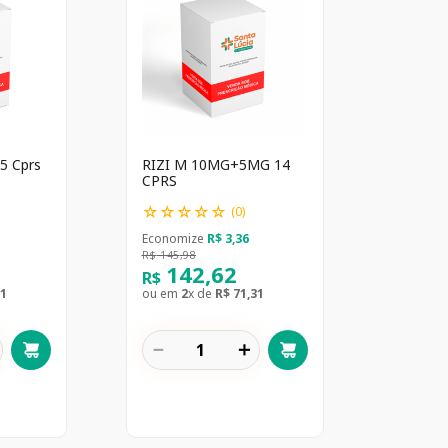
5 Cprs
RIZI M 10MG+5MG 14
CPRS
☆
☆
☆
☆
☆
(
0
)
Economize
R$
3
,
36
R$
145
,
98
142
,
62
R$
1
ou em
2
x de
R$
71
,
31
－
＋