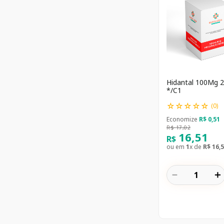
Hidantal 100Mg 2
*/C1
☆
☆
☆
☆
☆
(
0
)
Economize
R$
0
,
51
R$
17
,
02
16
,
51
R$
ou em
1
x de
R$
16
,
5
－
＋