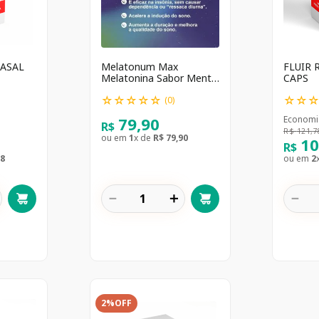
ASAL
Melatonum Max
FLUIR 
Melatonina Sabor Menta
CAPS
Gotas 30ml
☆
☆
☆
☆
☆
☆
☆
(
0
)
79
,
90
Economi
R$
R$
121
,
7
ou em
1
x de
R$
79
,
90
1
R$
8
ou em
2
－
＋
－
2%
OFF