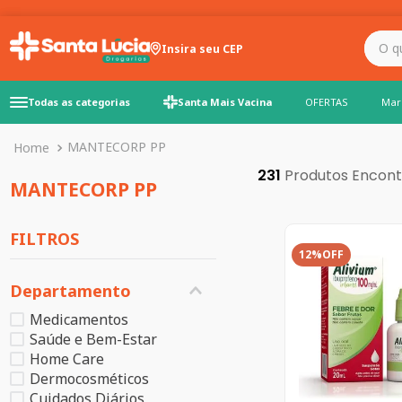
O que você precisa para
Insira seu CEP
Todas as categorias
Santa Mais Vacina
OFERTAS
Mar
MANTECORP PP
231
MANTECORP PP
FILTROS
12%
OFF
Departamento
Medicamentos
Saúde e Bem-Estar
Home Care
Dermocosméticos
Cuidados Diários