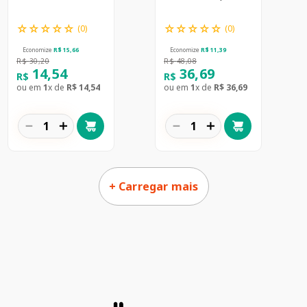
com 5g
☆
☆
☆
☆
☆
☆
☆
☆
☆
☆
(
0
)
(
0
)
Economize
R$
15
,
66
Economize
R$
11
,
39
R$
30
,
20
R$
48
,
08
14
,
54
36
,
69
R$
R$
ou em
1
x de
R$
14
,
54
ou em
1
x de
R$
36
,
69
－
＋
－
＋