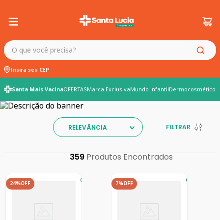
O que você precisa?
Insira seu CEP
Santa Mais Vacina
OFERTAS
Marca Exclusiva
Mundo infantil
Dermocosméticos
FILTRAR
RELEVÂNCIA
359
24%
OFF
7%
OFF