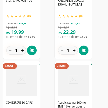
VICK VAPORUB 12G
XAROPE DE GUACO
150ML - NATULAB
☆
☆
☆
☆
☆
☆
☆
☆
☆
☆
(
0
)
(
0
)
Economize
R$
3
,
86
Economize
R$
21
,
68
R$
23
,
85
R$
43
,
97
19
,
99
22
,
29
R$
R$
ou em
1
x de
R$
19
,
99
ou em
1
x de
R$
22
,
29
－
＋
－
＋
52%
OFF
24%
OFF
CIMEGRIPE 20 CAPS
Acetilcisteína 200mg
EMS 16 envelopes