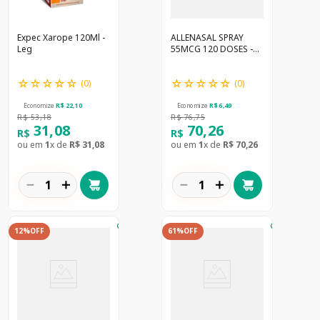
Expec Xarope 120Ml -
ALLENASAL SPRAY
Leg
55MCG 120 DOSES -
PBM
☆
☆
☆
☆
☆
☆
☆
☆
☆
☆
(
0
)
(
0
)
Economize
R$
22
,
10
Economize
R$
6
,
49
R$
53
,
18
R$
76
,
75
31
,
08
70
,
26
R$
R$
ou em
1
x de
R$
31
,
08
ou em
1
x de
R$
70
,
26
－
＋
－
＋
12%
OFF
61%
OFF