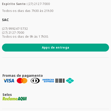
Mamães e Bebê
Espirito Santo:
(27) 2127-7000
Home Care
Todos os dias das 7h30 às 21h30
Cuidados Diários
Dermocosméticos
SAC
Acesse sua conta
(27) 999247-5732
Promoções
(27) 2127-7000
Todos os dias de 9h às 17h30.
Apps de entrega
Fromas de pagamento
Selos