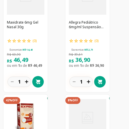
Maxidrate 6mg Gel
Allegra Pediátrico
Nasal 30g
6mg/ml Suspensão
Oral 60ml
☆
☆
☆
☆
☆
☆
☆
☆
☆
☆
(
0
)
(
0
)
Economize
R$
14
,
41
Economize
R$
2
,
71
R$
60
,
90
R$
39
,
61
46
,
49
36
,
90
R$
R$
ou em
1
x de
R$
46
,
49
ou em
1
x de
R$
36
,
90
－
＋
－
＋
42%
OFF
8%
OFF