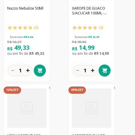
Nazzo Nebulize 50Ml
XAROPE DE GUACO
S/ACUCAR 100ML -
NATULAB
☆
☆
☆
☆
☆
☆
☆
☆
☆
☆
(
0
)
(
0
)
Economize
R$
6
,
94
Economize
R$
23
,
87
R$
56
,
27
R$
38
,
86
49
,
33
14
,
99
R$
R$
ou em
1
x de
R$
49
,
33
ou em
1
x de
R$
14
,
99
－
＋
－
＋
16%
OFF
49%
OFF