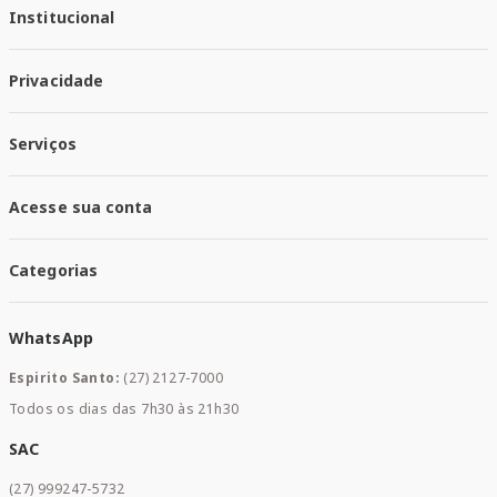
Institucional
Quem Somos
Privacidade
Trabalhe conosco
Responsabilidade Social
Política de Privacidade
Nossas Lojas
Serviços
Política de Entrega
Trocas e Devoluções
Santa Mais Vacinas
Acesse sua conta
Santa Mais Exames
Santa Mais Serviços
Minha Conta
Santa Mais Convenios
Categorias
Meus Pedidos
Medicamentos
WhatsApp
Saúde e Bem-estar
Mamães e Bebê
Espirito Santo:
(27) 2127-7000
Home Care
Todos os dias das 7h30 às 21h30
Cuidados Diários
Dermocosméticos
SAC
Acesse sua conta
(27) 999247-5732