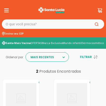
O que você precisa?
Insira seu CEP
Santa Mais Vacina
OFERTAS
Marca Exclusiva
Mundo infantil
Dermocosméticos
FILTRAR
Ordenar por:
MAIS RECENTES
2