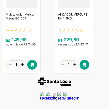
Muleta Axilar Mercur
ANDADOR MERCUR 3
Média BC1509
EM 1 FIXO
ARTICULADO
DESMONTAVEL
☆
☆
☆
☆
☆
☆
☆
☆
☆
☆
(BC1548)
(
0
)
(
0
)
149
,
90
229
,
90
R$
R$
ou em
2
x de
R$
74
,
95
ou em
4
x de
R$
57
,
47
－
＋
－
＋