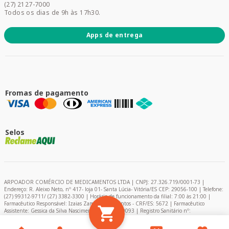
Promoções
(27) 2127-7000
Todos os dias de 9h às 17h30.
Apps de entrega
Fromas de pagamento
Selos
ARPOADOR COMÉRCIO DE MEDICAMENTOS LTDA | CNPJ: 27.326.719/0001-73 |
Endereço: R. Aleixo Neto, nº 417- loja 01- Santa Lúcia- Vitória/ES CEP: 29056-100 | Telefone:
(27) 99312-9711/ (27) 3382-3300 | Horário de funcionamento da filial: 7:00 às 21:00 |
Farmacêutico Responsável: Izaias Zambelli dos Santos - CRF/ES: 5672 | Farmacêutico
Assistente: Gessica da Silva Nascimento – CRF/ES: 9093 | Registro Sanitário nº:
2024849/2020 | AFE: 0.11366-0 | Encarregado de Proteção de Dados (DPO) - Pablo Felipe
Campelo