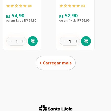
☆
☆
☆
☆
☆
☆
☆
☆
☆
☆
(
0
)
(
0
)
54
,
90
52
,
90
R$
R$
ou em
1
x de
R$
54
,
90
ou em
1
x de
R$
52
,
90
－
＋
－
＋