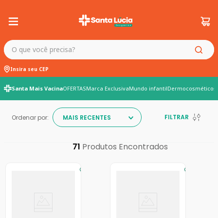
O que você precisa?
Insira seu CEP
Santa Mais Vacina
OFERTAS
Marca Exclusiva
Mundo infantil
Dermocosméticos
FILTRAR
Ordenar por:
MAIS RECENTES
71