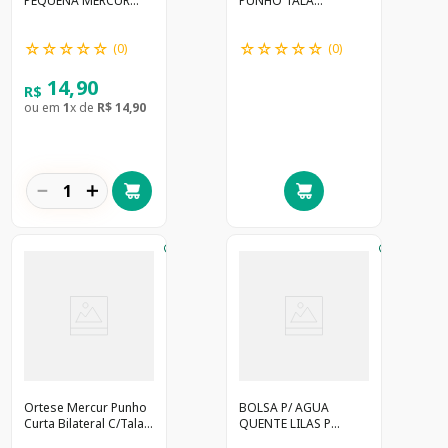
PEQUENA MERCUR
PUNHO TALA
BC0130P50
POLEGAR PRETA
BC0055
☆
☆
☆
☆
☆
☆
☆
☆
☆
☆
(
0
)
(
0
)
14
,
90
R$
ou em
1
x de
R$
14
,
90
－
＋
Ortese Mercur Punho
BOLSA P/ AGUA
Curta Bilateral C/Tala
QUENTE LILAS P
Preta M
MERCUR - BC0010