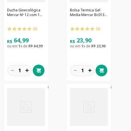
Ducha Ginecológica
Bolsa Termica Gel
Mercur Nº 12 com 1
Media Mercur Bc0130
unidade
M
☆
☆
☆
☆
☆
☆
☆
☆
☆
☆
(
0
)
(
0
)
64
,
99
23
,
90
R$
R$
ou em
1
x de
R$
64
,
99
ou em
1
x de
R$
23
,
90
－
＋
－
＋