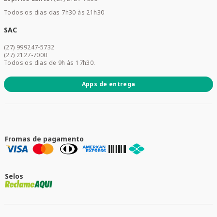
Home Care
Todos os dias das 7h30 às 21h30
Cuidados Diários
Dermocosméticos
SAC
Acesse sua conta
(27) 999247-5732
Promoções
(27) 2127-7000
Todos os dias de 9h às 17h30.
Apps de entrega
Fromas de pagamento
Selos