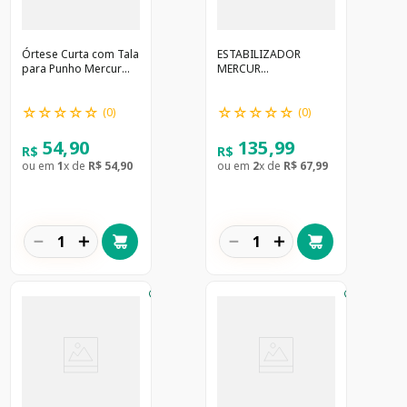
Órtese Curta com Tala
ESTABILIZADOR
para Punho Mercur
MERCUR
Preta Bilateral
P/TORNOZELO PRETA -
Tamanho P
BC0641
☆
☆
☆
☆
☆
☆
☆
☆
☆
☆
(
0
)
(
0
)
54
,
90
135
,
99
R$
R$
ou em
1
x de
R$
54
,
90
ou em
2
x de
R$
67
,
99
－
＋
－
＋