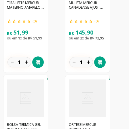
TIRA LEITE MERCUR
MULETA MERCUR
MATERNO AMARELO -
CANADENSE AJUST
BC0500
FIXA PRETA - BC1560
☆
☆
☆
☆
☆
☆
☆
☆
☆
☆
(
0
)
(
0
)
51
,
99
145
,
90
R$
R$
ou em
1
x de
R$
51
,
99
ou em
2
x de
R$
72
,
95
－
＋
－
＋
BOLSA TERMICA GEL
ORTESE MERCUR