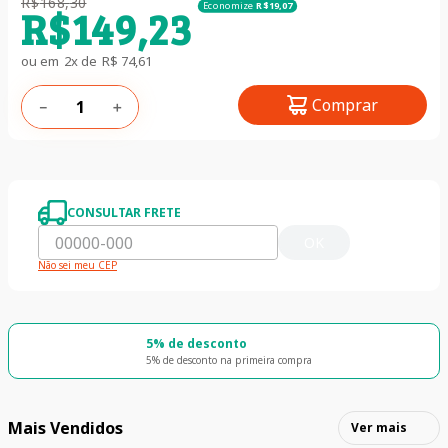
R$
168
,
30
Economize
R$
19
,
07
R$
149
,
23
ou em
2
x de
R$
74
,
61
Comprar
－
＋
CONSULTAR FRETE
OK
Não sei meu CEP
5% de desconto
5% de desconto na primeira compra
Mais Vendidos
Ver mais