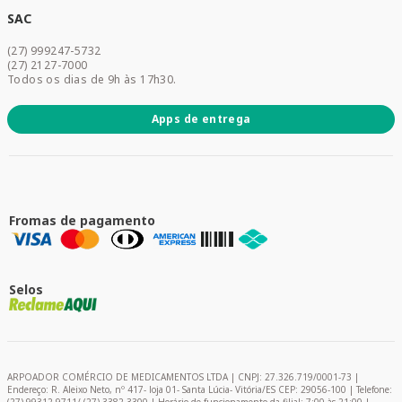
Dermocosméticos
SAC
Acesse sua conta
(27) 999247-5732
Promoções
(27) 2127-7000
Todos os dias de 9h às 17h30.
Apps de entrega
Fromas de pagamento
Selos
ARPOADOR COMÉRCIO DE MEDICAMENTOS LTDA | CNPJ: 27.326.719/0001-73 |
Endereço: R. Aleixo Neto, nº 417- loja 01- Santa Lúcia- Vitória/ES CEP: 29056-100 | Telefone: