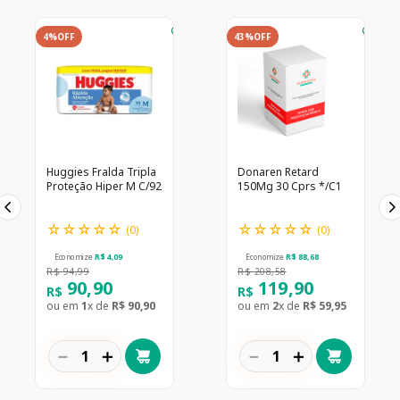
4%
OFF
43%
OFF
Huggies Fralda Tripla
Donaren Retard
Proteção Hiper M C/92
150Mg 30 Cprs */C1
☆
☆
☆
☆
☆
☆
☆
☆
☆
☆
(
0
)
(
0
)
Economize
R$
4
,
09
Economize
R$
88
,
68
R$
94
,
99
R$
208
,
58
90
,
90
119
,
90
R$
R$
ou em
1
x de
R$
90
,
90
ou em
2
x de
R$
59
,
95
－
＋
－
＋