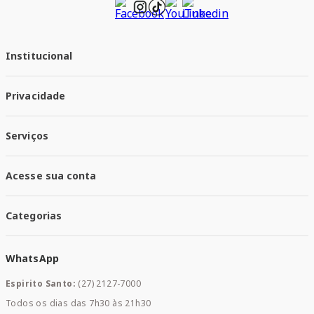
Institucional
Quem Somos
Privacidade
Trabalhe conosco
Responsabilidade Social
Política de Privacidade
Nossas Lojas
Serviços
Política de Entrega
Trocas e Devoluções
Santa Mais Vacinas
Acesse sua conta
Santa Mais Exames
Santa Mais Serviços
Minha Conta
Santa Mais Convenios
Categorias
Meus Pedidos
Medicamentos
WhatsApp
Saúde e Bem-estar
Mamães e Bebê
Espirito Santo:
(27) 2127-7000
Home Care
Todos os dias das 7h30 às 21h30
Cuidados Diários