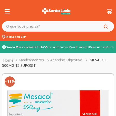
O que você precisa?
Insira seu CEP
Santa Mais Vacina
OFERTAS
Marca Exclusiva
Mundo infantil
Dermocosméticos
Medicamentos
Aparelho Digestivo
MESACOL
500MG 15 SUPOSIT
11%