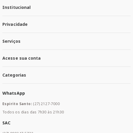
Institucional
Quem Somos
Privacidade
Trabalhe conosco
Responsabilidade Social
Política de Privacidade
Nossas Lojas
Serviços
Política de Entrega
Trocas e Devoluções
Santa Mais Vacinas
Acesse sua conta
Santa Mais Exames
Santa Mais Serviços
Minha Conta
Santa Mais Convenios
Categorias
Meus Pedidos
Medicamentos
WhatsApp
Saúde e Bem-estar
Mamães e Bebê
Espirito Santo:
(27) 2127-7000
Home Care
Todos os dias das 7h30 às 21h30
Cuidados Diários
Dermocosméticos
SAC
Acesse sua conta