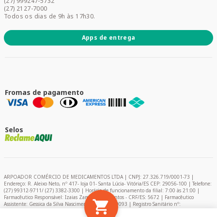
(27) 999247-5732
Promoções
(27) 2127-7000
Todos os dias de 9h às 17h30.
Apps de entrega
Fromas de pagamento
Selos
ARPOADOR COMÉRCIO DE MEDICAMENTOS LTDA | CNPJ: 27.326.719/0001-73 |
Endereço: R. Aleixo Neto, nº 417- loja 01- Santa Lúcia- Vitória/ES CEP: 29056-100 | Telefone:
(27) 99312-9711/ (27) 3382-3300 | Horário de funcionamento da filial: 7:00 às 21:00 |
Farmacêutico Responsável: Izaias Zambelli dos Santos - CRF/ES: 5672 | Farmacêutico
Assistente: Gessica da Silva Nascimento – CRF/ES: 9093 | Registro Sanitário nº:
2024849/2020 | AFE: 0.11366-0 | Encarregado de Proteção de Dados (DPO) - Pablo Felipe