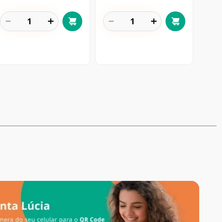
－
＋
－
＋