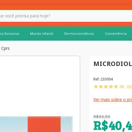
 hoje?
ca Exclusiva
Mundo infantil
Dermocosméticos
Conveniência
1 Cprs
MICRODIOL 
Ref
:
233004
☆
☆
☆
☆
☆
Ver
(
0
)
Ver mais sobre o p
R$
53
,
55
R$
40
,