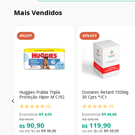
Mais Vendidos
4%
OFF
43%
OFF
Huggies Fralda Tripla
Donaren Retard 150Mg
Proteção Hiper M C/92
30 Cprs */C1
☆
☆
☆
☆
☆
☆
☆
☆
☆
☆
(
0
)
(
0
)
Economize
R$
4
,
09
Economize
R$
88
,
68
R$
94
,
99
R$
208
,
58
90
,
90
119
,
90
R$
R$
ou em
1
x de
R$
90
,
90
ou em
2
x de
R$
59
,
95