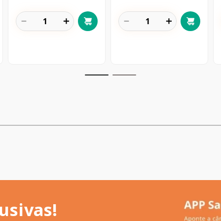
－
＋
－
＋
usivas!