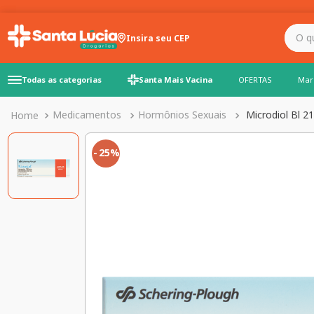
O que você precisa para
Insira seu CEP
Todas as categorias
Santa Mais Vacina
OFERTAS
Mar
Medicamentos
Hormônios Sexuais
Microdiol Bl 2
25%