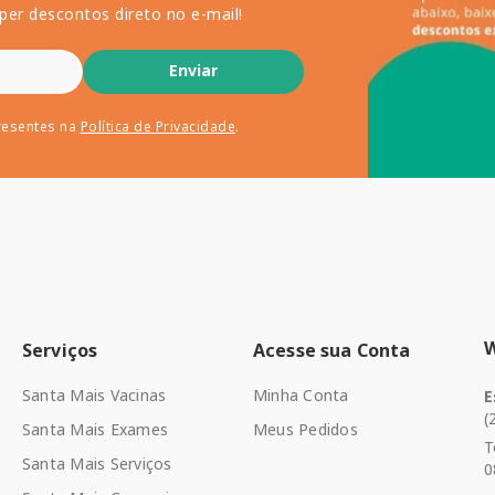
per descontos direto no e-mail!
Enviar
resentes na
Política de Privacidade
.
Serviços
Acesse sua Conta
Santa Mais Vacinas
Minha Conta
E
(
Santa Mais Exames
Meus Pedidos
T
Santa Mais Serviços
0