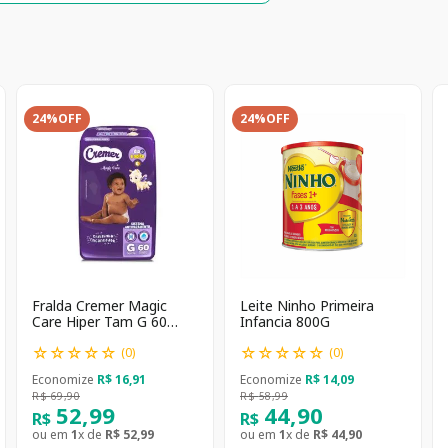
24%
OFF
24%
OFF
Fralda Cremer Magic
Leite Ninho Primeira
Care Hiper Tam G 60
Infancia 800G
unidades
☆
☆
☆
☆
☆
☆
☆
☆
☆
☆
(
0
)
(
0
)
Economize
R$
16
,
91
Economize
R$
14
,
09
R$
69
,
90
R$
58
,
99
52
,
99
44
,
90
R$
R$
ou em
1
x de
R$
52
,
99
ou em
1
x de
R$
44
,
90