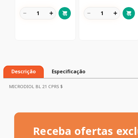
－
＋
－
＋
Descrição
Especificação
MICRODIOL BL 21 CPRS $
Receba ofertas excl