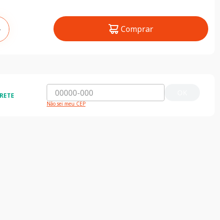
Comprar
＋
OK
RETE
Não sei meu CEP
ida e segura
5% de desconto
do o Brasil
5% de desconto na primeira compra