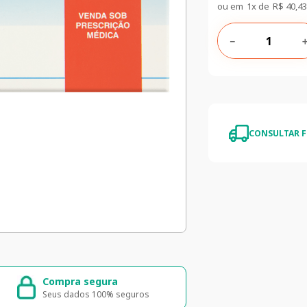
ou em
1
x de
R$
40
,
43
－
CONSULTAR F
Compra segura
Entrega ráp
Seus dados 100% seguros
Entrega para to