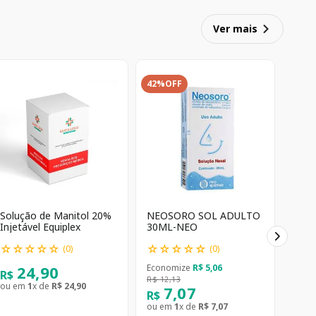
Ver mais
42%
OFF
Solução de Manitol 20%
NEOSORO SOL ADULTO
Injetável Equiplex
30ML-NEO
☆
☆
☆
☆
☆
☆
☆
☆
☆
☆
(
0
)
(
0
)
24
,
90
Economize
R$
5
,
06
R$
R$
12
,
13
ou em
1
x de
R$
24
,
90
7
,
07
R$
ou em
1
x de
R$
7
,
07