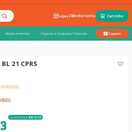
Lojas
Medicamentos
Higiene e Cuidados Pessoais
Cupons
BL 21 CPRS
 avaliações
roduto
Economize
R$
13
,
12
43