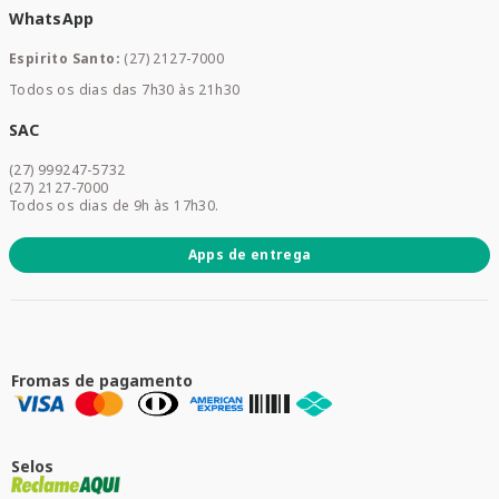
WhatsApp
Saúde e Bem-estar
Mamães e Bebê
Espirito Santo:
(27) 2127-7000
Home Care
Todos os dias das 7h30 às 21h30
Cuidados Diários
Dermocosméticos
SAC
Acesse sua conta
(27) 999247-5732
Promoções
(27) 2127-7000
Todos os dias de 9h às 17h30.
Apps de entrega
Fromas de pagamento
Selos