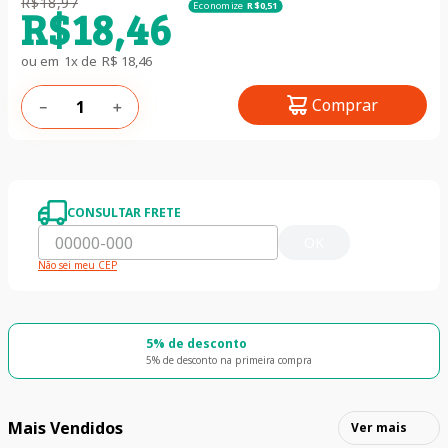
R$
18
,
97
Economize
R$
0
,
51
R$
18
,
46
ou em
1
x de
R$
18
,
46
Comprar
－
＋
CONSULTAR FRETE
OK
Não sei meu CEP
5% de desconto
5% de desconto na primeira compra
Mais Vendidos
Ver mais