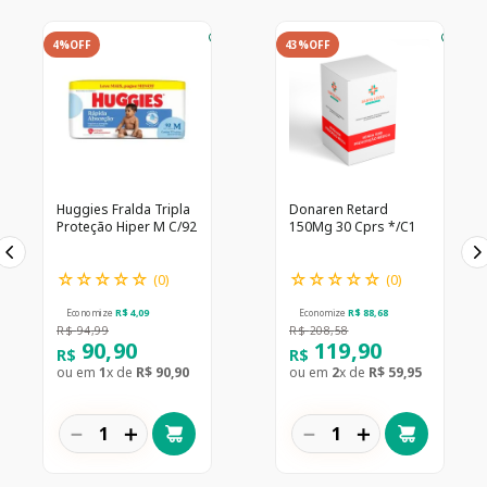
4%
OFF
43%
OFF
Huggies Fralda Tripla
Donaren Retard
Proteção Hiper M C/92
150Mg 30 Cprs */C1
☆
☆
☆
☆
☆
☆
☆
☆
☆
☆
(
0
)
(
0
)
Economize
R$
4
,
09
Economize
R$
88
,
68
R$
94
,
99
R$
208
,
58
90
,
90
119
,
90
R$
R$
ou em
1
x de
R$
90
,
90
ou em
2
x de
R$
59
,
95
－
＋
－
＋