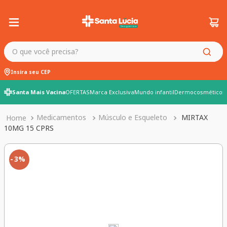
O que você precisa?
Insira seu CEP
Santa Mais Vacina
OFERTAS
Marca Exclusiva
Mundo infantil
Dermocosméticos
Medicamentos
Músculo e Esqueleto
MIRTAX
10MG 15 CPRS
3%