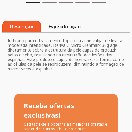
Descrição
Especificação
Indicado para o tratamento tópico da acne vulgar de leve a
moderada intensidade, Deriva C Micro Glenmark 30g age
diretamente sobre a estrutura da pele capaz de produzir
pelos e sebo, resultando na diminuição das lesões das
espinhas. Este produto é capaz de normalizar a forma como
as células da pele se reproduzem, diminuindo a formação de
microcravos e espinhas.
Receba ofertas
exclusivas!
Cadastre-se e obtenha as melhores ofertas e
super descontos direto no e-mail!