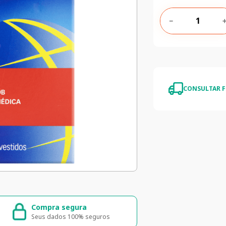
－
CONSULTAR F
Compra segura
Entrega ráp
Seus dados 100% seguros
Entrega para to