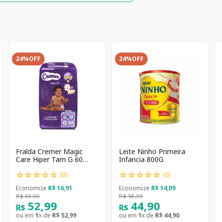
24%
OFF
24%
OFF
Fralda Cremer Magic
Leite Ninho Primeira
Care Hiper Tam G 60
Infancia 800G
unidades
☆
☆
☆
☆
☆
☆
☆
☆
☆
☆
(
0
)
(
0
)
Economize
R$
16
,
91
Economize
R$
14
,
09
R$
69
,
90
R$
58
,
99
52
,
99
44
,
90
R$
R$
ou em
1
x de
R$
52
,
99
ou em
1
x de
R$
44
,
90