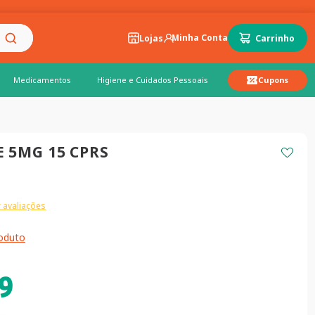
Lojas
Medicamentos
Higiene e Cuidados Pessoais
Cupons
 5MG 15 CPRS
 avaliações
roduto
9