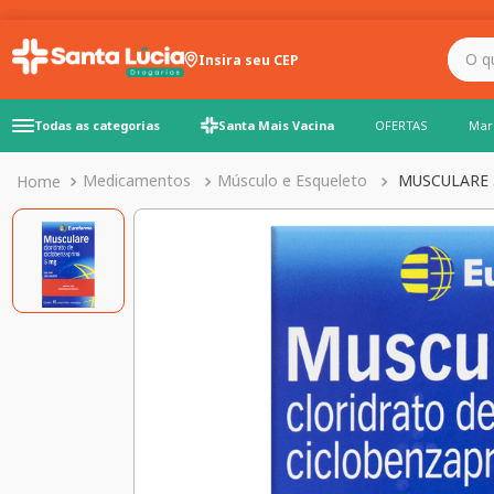
O que você precisa para
Insira seu CEP
Todas as categorias
Santa Mais Vacina
OFERTAS
Mar
Medicamentos
Músculo e Esqueleto
MUSCULARE 