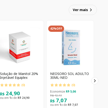
Ver mais
42%
OFF
Solução de Manitol 20%
NEOSORO SOL ADULTO
Injetável Equiplex
30ML-NEO
☆
☆
☆
☆
☆
☆
☆
☆
☆
☆
(
0
)
(
0
)
24
,
90
Economize
R$
5
,
06
R$
R$
12
,
13
ou em
1
x de
R$
24
,
90
7
,
07
R$
ou em
1
x de
R$
7
,
07