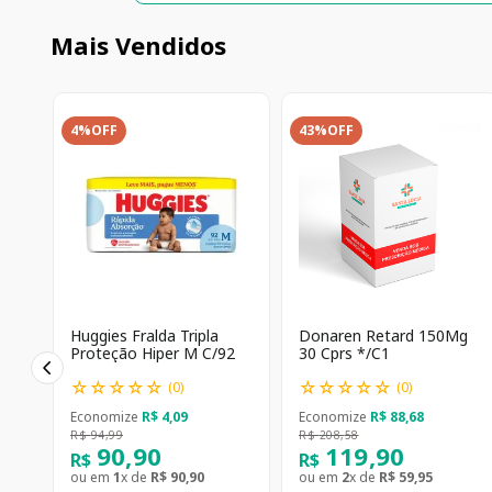
Mais Vendidos
4%
OFF
43%
OFF
Huggies Fralda Tripla
Donaren Retard 150Mg
Proteção Hiper M C/92
30 Cprs */C1
☆
☆
☆
☆
☆
☆
☆
☆
☆
☆
(
0
)
(
0
)
Economize
R$
4
,
09
Economize
R$
88
,
68
R$
94
,
99
R$
208
,
58
90
,
90
119
,
90
R$
R$
ou em
1
x de
R$
90
,
90
ou em
2
x de
R$
59
,
95