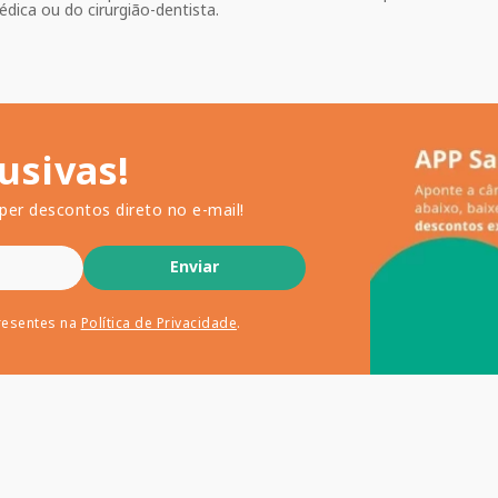
dica ou do cirurgião-dentista.
usivas!
per descontos direto no e-mail!
Enviar
resentes na
Política de Privacidade
.