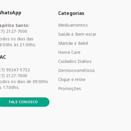
WhatsApp
Categorias
Medicamentos
spírito Santo:
27) 2127-7000
Saúde e Bem-estar
odos os dias das
Mamãe e Bebê
8:00hs às 21:00hs.
Home Care
SAC
Cuidados Diários
27) 99247-5732
Dermocosméticos
27) 2127-7000
Clique e retire
odos os dias de 09:00hs
s 17:00hs.
Promoções
FALE CONOSCO