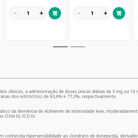
－
＋
－
＋
s clínicos, a administração de doses únicas diárias de 5 mg ou 10 
ranas dos eritrócitos) de 63,6% e 77,3%, respectivamente.
mático da demência de Alzheimer de intensidade leve, moderadament
omo DSM IV, ICD10.
 conhecida hipersensibilidade ao cloridrato de donepezila, derivado