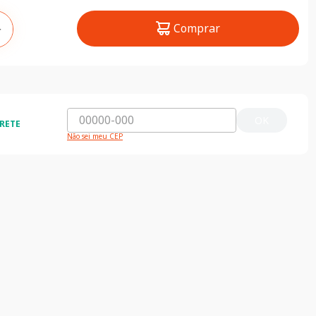
Comprar
＋
OK
RETE
Não sei meu CEP
ida e segura
5% de desconto
do o Brasil
5% de desconto na primeira compra