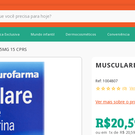
 hoje?
ca Exclusiva
Mundo infantil
Dermocosméticos
Conveniência
5MG 15 CPRS
MUSCULARE
Ref
:
1004807
☆
☆
☆
☆
☆
Ver
(
0
)
Ver mais sobre o p
R$
20
,
5
ou em
1
x de
R$
20
,
59