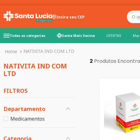
O que você precisa para
Insira seu CEP
Todas as categorias
Santa Mais Vacina
OFERTAS
Mar
NATIVITA IND COM LTD
2
NATIVITA IND COM
LTD
FILTROS
Departamento
Medicamentos
Categoria