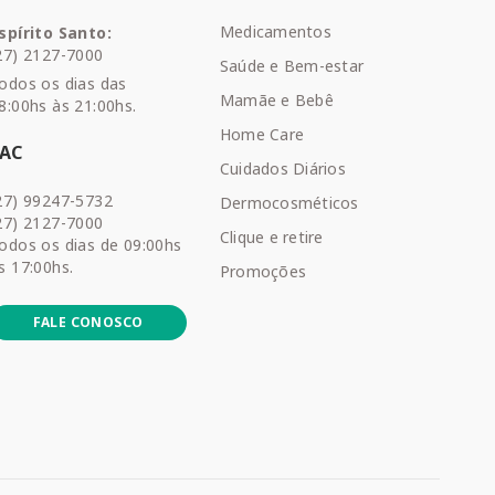
Medicamentos
spírito Santo:
27) 2127-7000
Saúde e Bem-estar
odos os dias das
Mamãe e Bebê
8:00hs às 21:00hs.
Home Care
SAC
Cuidados Diários
27) 99247-5732
Dermocosméticos
27) 2127-7000
Clique e retire
odos os dias de 09:00hs
s 17:00hs.
Promoções
FALE CONOSCO