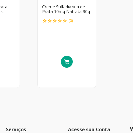
rata
Creme Sulfadiazina de
 -
Prata 10mg Nativita 30g
☆
☆
☆
☆
☆
(
0
)
Serviços
Acesse sua Conta