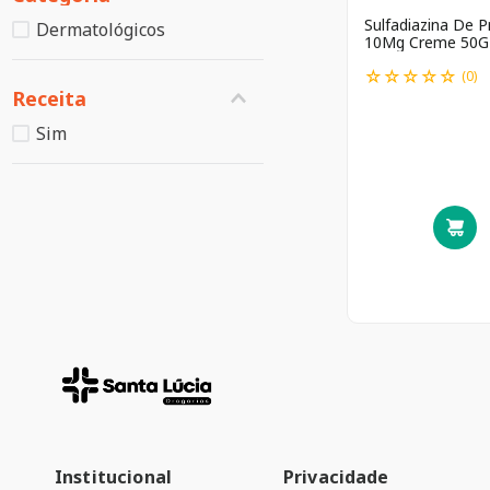
Sulfadiazina De P
Dermatológicos
10Mg Creme 50G
Nvt(G) */A
☆
☆
☆
☆
☆
(
0
)
Receita
Sim
Institucional
Privacidade