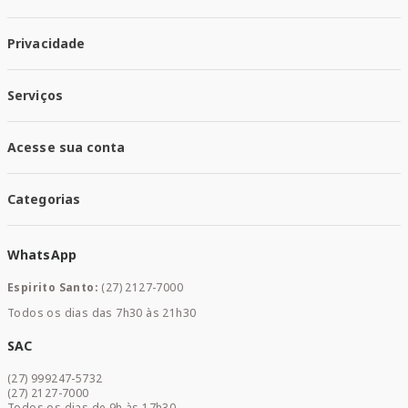
Quem Somos
Privacidade
Trabalhe conosco
Responsabilidade Social
Política de Privacidade
Nossas Lojas
Serviços
Política de Entrega
Trocas e Devoluções
Santa Mais Vacinas
Acesse sua conta
Santa Mais Exames
Santa Mais Serviços
Minha Conta
Santa Mais Convenios
Categorias
Meus Pedidos
Medicamentos
WhatsApp
Saúde e Bem-estar
Mamães e Bebê
Espirito Santo:
(27) 2127-7000
Home Care
Todos os dias das 7h30 às 21h30
Cuidados Diários
Dermocosméticos
SAC
Acesse sua conta
(27) 999247-5732
Promoções
(27) 2127-7000
Todos os dias de 9h às 17h30.