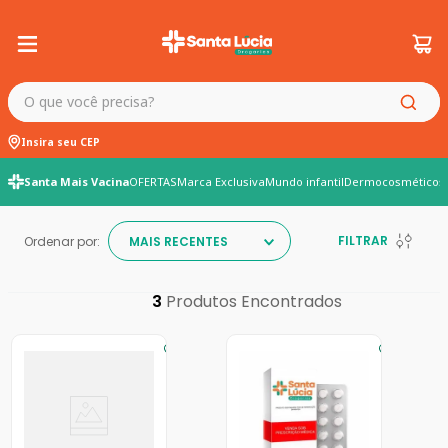
O que você precisa?
Insira seu CEP
Santa Mais Vacina
OFERTAS
Marca Exclusiva
Mundo infantil
Dermocosméticos
FILTRAR
Ordenar por:
MAIS RECENTES
3