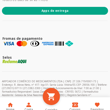
Apps de entrega
Fromas de pagamento
Selos
ARPOADOR COMÉRCIO DE MEDICAMENTOS LTDA | CNPJ: 27.326.719/0001-73 |
Endereço: R. Aleixo Neto, nº 417- loja 01- Santa Lúcia- Vitória/ES CEP: 29056-100 | Telefone:
(27) 99312-9711/ (27) 3382-3300 | Horário de funcionamento da filial: 7:00 às 21:00 |
Farmacêutico Responsável: Izaias Zambelli dos Santos - CRF/ES: 5672 | Farmacêutico
Assistente: Gessica da Silva Nascimento – CRF/ES: 9093 | Registro Sanitário nº:
2024849/2020 | AFE: 0.11366-0 | Encarregado de Proteção de Dados (DPO) - Pablo Felipe
Campelo
Home
Conta
Cupons
Favoritos
Carrinho